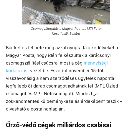
Csomagválogatás a Magyar Postán. MTI Fotó:
Koszticsák Szilárd
Bár két és fél hete még azzal nyugtatta a kedélyeket a
Magyar Posta, hogy idén felkészültek a karácsonyi
csomagszállítási csúcsra, most a cég
mennyiségi
korlátozást
vezet be. Eszerint november 15-től
visszavonásig a nem szerződéses ügyfelek naponta
legfeljebb öt darab csomagot adhatnak fel (MPL Üzleti
csomagot és MPL Netcsomagot). Mindezt „a
zökkenőmentes küldeménykezelés érdekében” teszik –
olvasható a posta honlapján.
Őrző-védő cégek milliárdos csalásai