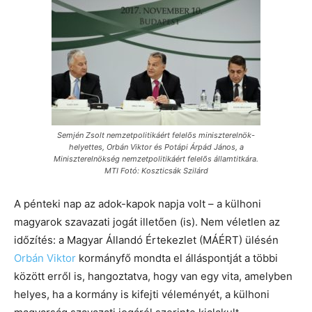
Semjén Zsolt nemzetpolitikáért felelõs miniszterelnök-
helyettes, Orbán Viktor és Potápi Árpád János, a
Miniszterelnökség nemzetpolitikáért felelõs államtitkára.
MTI Fotó: Koszticsák Szilárd
A pénteki nap az adok-kapok napja volt – a külhoni
magyarok szavazati jogát illetően (is). Nem véletlen az
időzítés: a Magyar Állandó Értekezlet (MÁÉRT) ülésén
Orbán Viktor
kormányfő mondta el álláspontját a többi
között erről is, hangoztatva, hogy van egy vita, amelyben
helyes, ha a kormány is kifejti véleményét, a külhoni