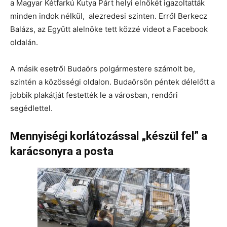
a Magyar Kétfarkú Kutya Párt helyi elnökét igazoltatták
minden indok nélkül, alezredesi szinten. Erről Berkecz
Balázs, az Együtt alelnöke tett közzé videot a Facebook
oldalán.
A másik esetről Budaörs polgármestere számolt be,
szintén a közösségi oldalon. Budaörsön péntek délelőtt a
jobbik plakátját festették le a városban, rendőri
segédlettel.
Mennyiségi korlátozással „készül fel” a
karácsonyra a posta