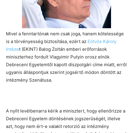
Mivel a fenntartónak nem csak joga, hanem kötelessége
is a törvényesség biztosítása, ezért az
Eötvös Károly
Intéze
t (EKINT) Balog Zoltán emberi erőforrások
miniszterhez fordult Vlagyimir Putyin orosz elnök
Debreceni Egyetemtől kapott díszpolgári címe miatt, erről
ugyanis álláspontjuk szerint jogsértő módon döntött az
intézmény Szenátusa.
A nyílt levélbenarra kérik a minisztert, hogy ellenőrizze a
Debreceni Egyetem döntésének jogszerűségét, illetve
azt, hogy nem ért-e valakit retorzió az intézmény