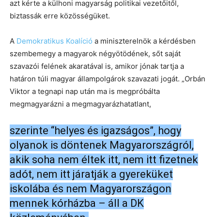
azt kérte a külhoni magyarság politikai vezetőitől,
biztassák erre közösségüket.
A
Demokratikus Koalíció
a miniszterelnök a kérdésben
szembemegy a magyarok négyötödének, sőt saját
szavazói felének akaratával is, amikor jónak tartja a
határon túli magyar állampolgárok szavazati jogát. „Orbán
Viktor a tegnapi nap után ma is megpróbálta
megmagyarázni a megmagyarázhatatlant,
szerinte “helyes és igazságos”, hogy
olyanok is döntenek Magyarországról,
akik soha nem éltek itt, nem itt fizetnek
adót, nem itt járatják a gyereküket
iskolába és nem Magyarországon
mennek kórházba – áll a DK