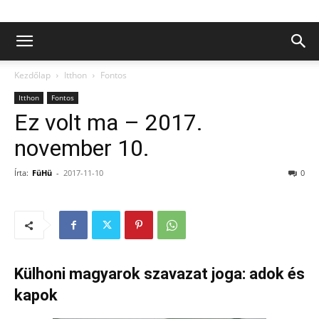
Kezdőlap
Itthon
Fontos
Itthon
Fontos
Ez volt ma – 2017.
november 10.
Írta:
FüHü
-
2017-11-10
0
Külhoni magyarok szavazat joga: adok és
kapok