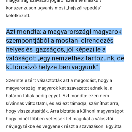
magyarság szavazati jogáról szerinte kialakult
konszenzuson ugyanis most „hajszálrepedés”
keletkezett.
Azt mondta: a magyarországi magyarok
szempontjából a mostani elrendezés
helyes és igazságos, jól képezi le a
valóságot: „egy nemzethez tartozunk, de
különböző helyzetben vagyunk”.
Szerinte ezért választották azt a megoldást, hogy a
magyarországi magyarok két szavazatot adnak le, a
határon túliak pedig egyet. Azt mondta: ezen nem
kívánnak változtatni, és aki ezt támadja, számíthat arra,
hogy visszautasítják. Arra biztatta a külhoni magyarságot,
hogy minél többen vetessék fel magukat a választói
névjegyzékbe és vegyenek részt a szavazáson. Egyúttal