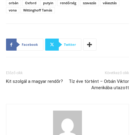
orbán
Oxford
putyin
rendőrség
szavazás
választás
vona
Wittinghoff Tamás
Facebook
Twitter
Előző cikk
Következő cikk
Kit szolgál a magyar rendőr?
Tíz éve történt – Orbán Viktor
Amerikába utazott