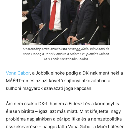
Mesterházy Attila szocialista országgyûlési képviselõ és
Vona Gábor, a Jobbik elnöke a Máért XVI. plenáris ülésén
MTI Fotó: Koszticsák Szilárd
Vona Gábor
, a Jobbik elnöke pedig a DK-nak ment neki a
MÁÉRT-en és az azt követő sajtónyilatkozatában a
külhoni magyarok szavazati joga kapcsán.
Ám nem csak a DK-t, hanem a Fideszt és a kormányt is
élesen bírálta – igaz, azt más miatt. Mint kifejtette: nagy
probléma napjainkban a pártpolitika és a nemzetpolitika
összekeverése – hangoztatta Vona Gábor a Máért ülésén