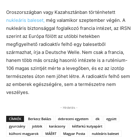
Oroszországban vagy Kazahsztánban történhetett
nukleáris baleset,
még valamikor szeptember végén. A
nukleáris biztonsággal foglalkozó francia intézet, az IRSN
szerint az Európa fölött az utóbbi hetekben
megfigyelhető radioaktív felhő egy balesetből
származhat, írja a Deutsche Welle. Nem csak a francia,
hanem több más ország hasonló intézete is a ruténium-
106 magas szintjét mérte a levegőben, és ez az izotóp
természetes úton nem jöhet létre. A radioaktív felhő sem
az emberek egészségére, sem a természetre nem
veszélyes.
- Hirdetés -
CÍMKÉK
Berkecz Balázs
debreceni egyetem
dk
együtt
gyurcsány
jobbik
karácsony
kétfarkú kutyapárt
külhoni magyarok
MÁÉRT
Magyar Posta
nukleáris baleset