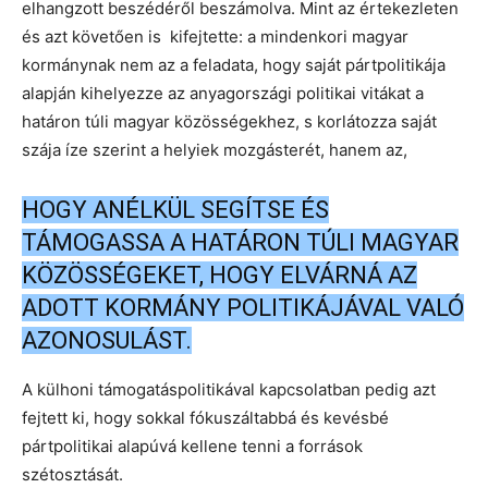
elhangzott beszédéről beszámolva. Mint az értekezleten
és azt követően is kifejtette: a mindenkori magyar
kormánynak nem az a feladata, hogy saját pártpolitikája
alapján kihelyezze az anyagországi politikai vitákat a
határon túli magyar közösségekhez, s korlátozza saját
szája íze szerint a helyiek mozgásterét, hanem az,
HOGY ANÉLKÜL SEGÍTSE ÉS
TÁMOGASSA A HATÁRON TÚLI MAGYAR
KÖZÖSSÉGEKET, HOGY ELVÁRNÁ AZ
ADOTT KORMÁNY POLITIKÁJÁVAL VALÓ
AZONOSULÁST.
A külhoni támogatáspolitikával kapcsolatban pedig azt
fejtett ki, hogy sokkal fókuszáltabbá és kevésbé
pártpolitikai alapúvá kellene tenni a források
szétosztását.