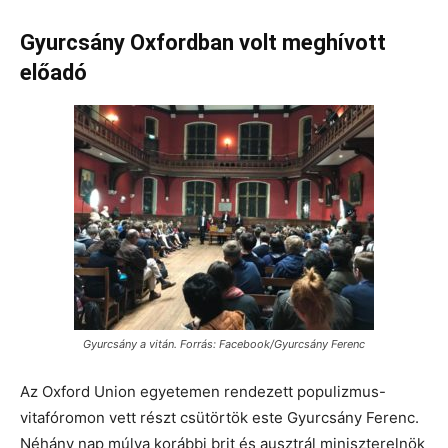
Gyurcsány Oxfordban volt meghívott
előadó
Gyurcsány a vitán. Forrás: Facebook/Gyurcsány Ferenc
Az Oxford Union egyetemen rendezett populizmus-
vitafóromon vett részt csütörtök este Gyurcsány Ferenc.
Néhány nap múlva korábbi brit és ausztrál miniszterelnök