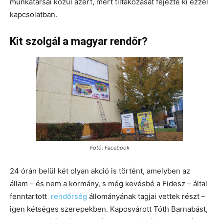
munkatársai közül azért, mert tiltakozását fejezte ki ezzel
kapcsolatban.
Kit szolgál a magyar rendőr?
Fotó: Facebook
24 órán belül két olyan akció is történt, amelyben az
állam – és nem a kormány, s még kevésbé a Fidesz – által
fenntartott
rendőrség
állományának tagjai vettek részt –
igen kétséges szerepekben. Kaposvárott Tóth Barnabást,