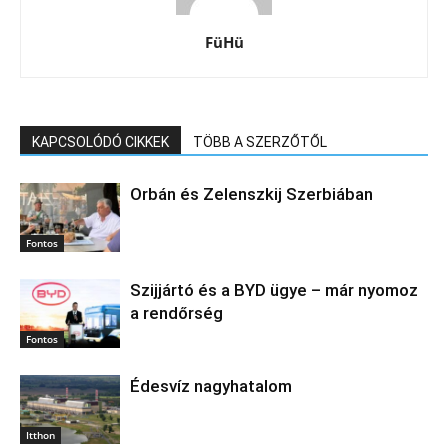
FüHü
KAPCSOLÓDÓ CIKKEK
TÖBB A SZERZŐTŐL
Orbán és Zelenszkij Szerbiában
Fontos
Szijjártó és a BYD ügye – már nyomoz
a rendőrség
Fontos
Édesvíz nagyhatalom
Itthon