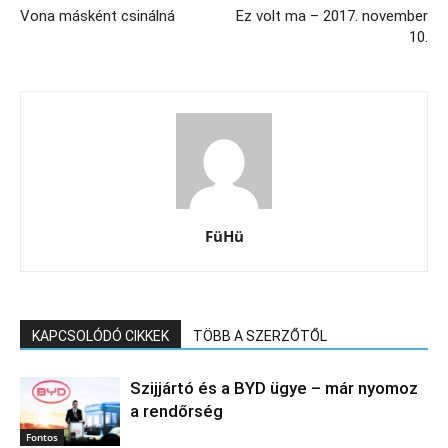
Vona másként csinálná
Ez volt ma – 2017. november
10.
FüHü
KAPCSOLÓDÓ CIKKEK
TÖBB A SZERZŐTŐL
Szijjártó és a BYD ügye – már nyomoz
a rendőrség
Fontos