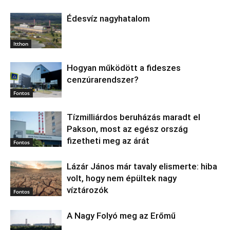
Édesvíz nagyhatalom
Itthon
Hogyan működött a fideszes
cenzúrarendszer?
Fontos
Tízmilliárdos beruházás maradt el
Pakson, most az egész ország
fizetheti meg az árát
Fontos
Lázár János már tavaly elismerte: hiba
volt, hogy nem épültek nagy
víztározók
Fontos
A Nagy Folyó meg az Erőmű