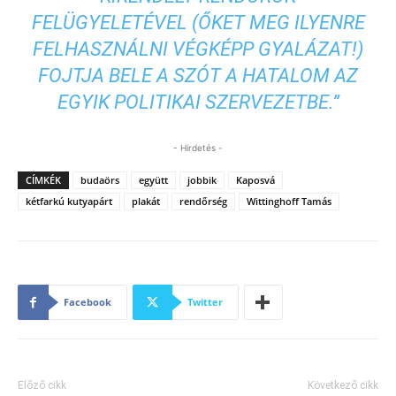
FELÜGYELETÉVEL (ŐKET MEG ILYENRE
FELHASZNÁLNI VÉGKÉPP GYALÁZAT!)
FOJTJA BELE A SZÓT A HATALOM AZ
EGYIK POLITIKAI SZERVEZETBE.”
- Hirdetés -
CÍMKÉK
budaörs
együtt
jobbik
Kaposvá
kétfarkú kutyapárt
plakát
rendőrség
Wittinghoff Tamás
Facebook
Twitter
Előző cikk
Következő cikk