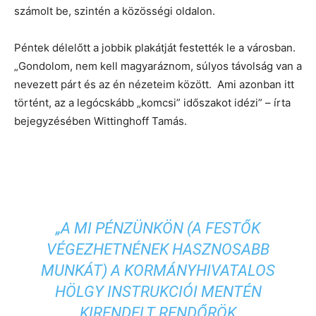
számolt be, szintén a közösségi oldalon.
Péntek délelőtt a jobbik plakátját festették le a városban.
„Gondolom, nem kell magyaráznom, súlyos távolság van a
nevezett párt és az én nézeteim között. Ami azonban itt
történt, az a legócskább „komcsi” időszakot idézi” – írta
bejegyzésében Wittinghoff Tamás.
„A MI PÉNZÜNKÖN (A FESTŐK
VÉGEZHETNÉNEK HASZNOSABB
MUNKÁT) A KORMÁNYHIVATALOS
HÖLGY INSTRUKCIÓI MENTÉN
KIRENDELT RENDŐRÖK