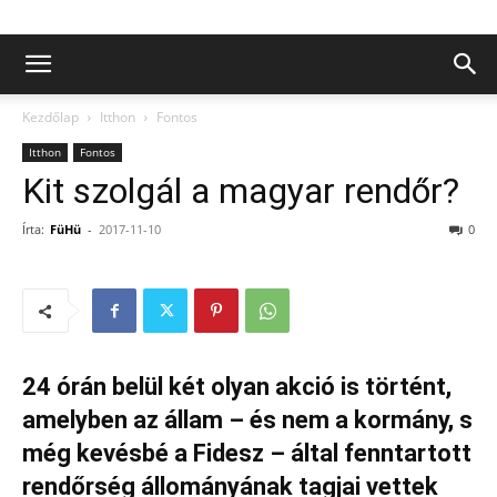
Kezdőlap
Itthon
Fontos
Itthon
Fontos
Kit szolgál a magyar rendőr?
Írta:
FüHü
-
2017-11-10
0
24 órán belül két olyan akció is történt,
amelyben az állam – és nem a kormány, s
még kevésbé a Fidesz – által fenntartott
rendőrség állományának tagjai vettek