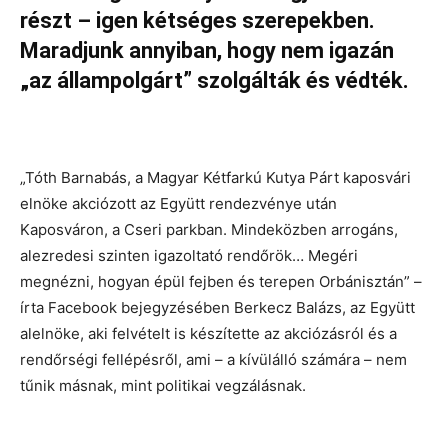
részt – igen kétséges szerepekben.
Maradjunk annyiban, hogy nem igazán
„az állampolgárt” szolgálták és védték.
„Tóth Barnabás, a Magyar Kétfarkú Kutya Párt kaposvári
elnöke akciózott az Együtt rendezvénye után
Kaposváron, a Cseri parkban. Mindeközben arrogáns,
alezredesi szinten igazoltató rendőrök… Megéri
megnézni, hogyan épül fejben és terepen Orbánisztán” –
írta Facebook bejegyzésében Berkecz Balázs, az Együtt
alelnöke, aki felvételt is készítette az akciózásról és a
rendőrségi fellépésről, ami – a kívülálló számára – nem
tűnik másnak, mint politikai vegzálásnak.