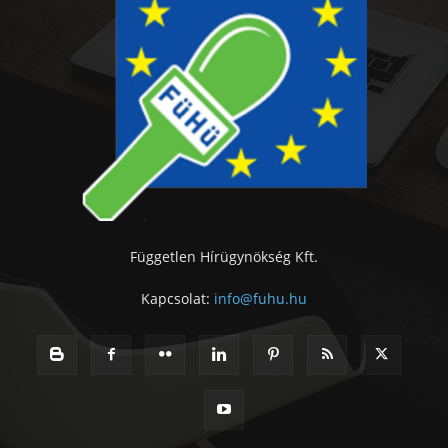
Független Hírügynökség Kft.
Kapcsolat:
info@fuhu.hu