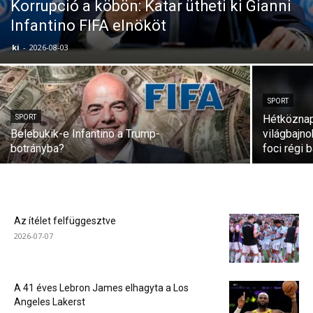
Korrupció a köbön: Katar ütheti ki Gianni
Infantino FIFA elnököt
ki
-
2026-08-03
SPORT
Hétköznap
SPORT
Belebukik-e Infantino a Trump-
világbajno
botrányba?
foci régi b
Az ítélet felfüggesztve
2026-07-07
A 41 éves Lebron James elhagyta a Los
Angeles Lakerst