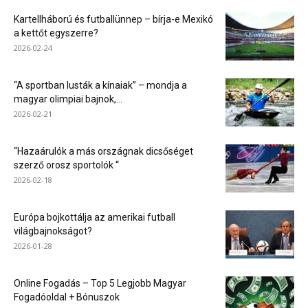
Kartellháború és futballünnep – bírja-e Mexikó
a kettőt egyszerre?
2026-02-24
“A sportban lusták a kínaiak” – mondja a
magyar olimpiai bajnok,...
2026-02-21
“Hazaárulók a más országnak dicsőséget
szerző orosz sportolók “
2026-02-18
Európa bojkottálja az amerikai futball
világbajnokságot?
2026-01-28
Online Fogadás – Top 5 Legjobb Magyar
Fogadóoldal + Bónuszok