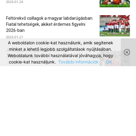
2026-01-24
Feltörekvő csillagok a magyar labdarúgásban:
Fiatal tehetségek, akiket érdemes figyelni
2026-ban
2026-01-21
A weboldalon cookie-kat használunk, amik segítenek
minket a lehető legjobb szolgáltatások nyújtásában.
A magyar válogatott története a
Weboldalunk további használatával jóváhagyja, hogy
világbajnokságon
cookie-kat használjunk.
További információk
OK
2026-01-05
A hároméves sakkzseni
2025-12-08
Orbán Viktor: “a nyugati pénzvilág ellenünk
van!”
2025-11-22