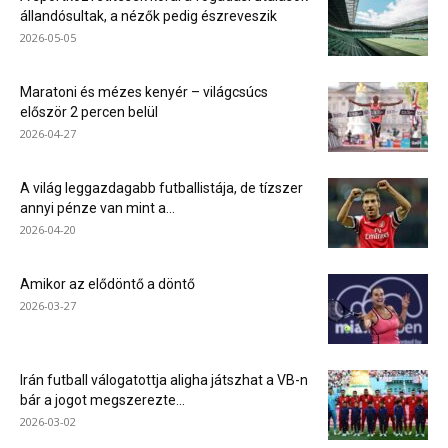
állandósultak, a nézők pedig észreveszik
2026-05-05
Maratoni és mézes kenyér – világcsúcs
először 2 percen belül
2026-04-27
A világ leggazdagabb futballistája, de tízszer
annyi pénze van mint a...
2026-04-20
Amikor az elődöntő a döntő
2026-03-27
Irán futball válogatottja aligha játszhat a VB-n
bár a jogot megszerezte...
2026-03-02