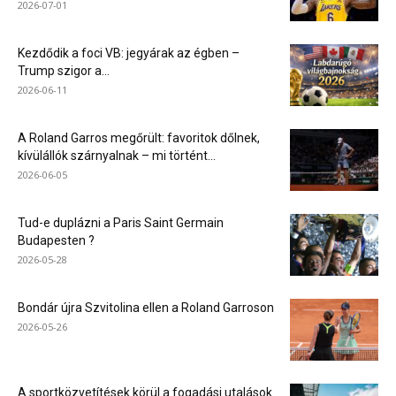
2026-07-01
Kezdődik a foci VB: jegyárak az égben –
Trump szigor a...
2026-06-11
A Roland Garros megőrült: favoritok dőlnek,
kívülállók szárnyalnak – mi történt...
2026-06-05
Tud-e duplázni a Paris Saint Germain
Budapesten ?
2026-05-28
Bondár újra Szvitolina ellen a Roland Garroson
2026-05-26
A sportközvetítések körül a fogadási utalások