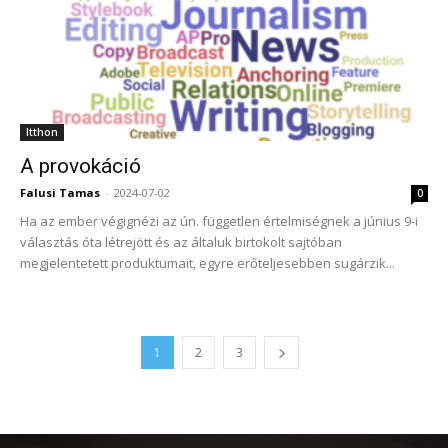
Itthon
A provokáció
Falusi Tamas
-
2024-07-02
0
Ha az ember végignézi az ún. független értelmiségnek a június 9-i
választás óta létrejött és az általuk birtokolt sajtóban
megjelentetett produktumait, egyre erőteljesebben sugárzik...
1
2
3