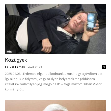
Itthon
Közügyek
Falusi Tamas
-
2025-04-03
0
2025.04.03. „Érdemes elgondolkodnunk azon, hogy a jövőben ezt
így akarjuk-e folytatni, vagy az ilyen helyzetek megoldására
kitalálunk valamilyen jogi megoldást” – fogalmazott Orbán Viktor
kormányfő...