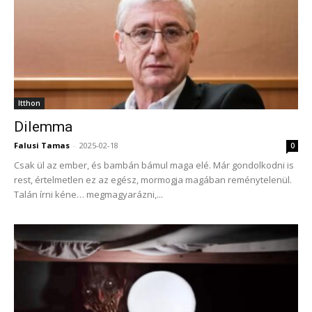
Itthon
Dilemma
Falusi Tamas
-
2025-02-18
0
Csak ül az ember, és bambán bámul maga elé. Már gondolkodni is
rest, értelmetlen ez az egész, mormogja magában reménytelenül.
Talán írni kéne… megmagyarázni,...