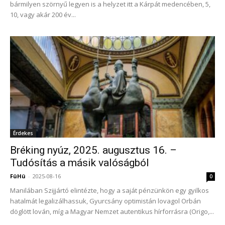
bármilyen szörnyű legyen is a helyzet itt a Kárpát medencében, 5,
10, vagy akár 200 év...
Érdekes
Bréking nyúz, 2025. augusztus 16. –
Tudósítás a másik valóságból
FüHü
-
2025-08-16
0
Manilában Szijjártó elintézte, hogy a saját pénzünkön egy gyilkos
hatalmát legalizálhassuk, Gyurcsány optimistán lovagol Orbán
döglött lován, míg a Magyar Nemzet autentikus hírforrásra (Origo,...