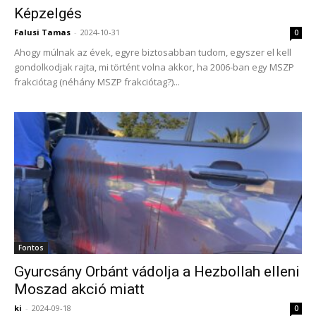
Képzelgés
Falusi Tamas
-
2024-10-31
0
Ahogy múlnak az évek, egyre biztosabban tudom, egyszer el kell
gondolkodjak rajta, mi történt volna akkor, ha 2006-ban egy MSZP
frakciótag (néhány MSZP frakciótag?)...
Fontos
Gyurcsány Orbánt vádolja a Hezbollah elleni
Moszad akció miatt
ki
-
2024-09-18
0