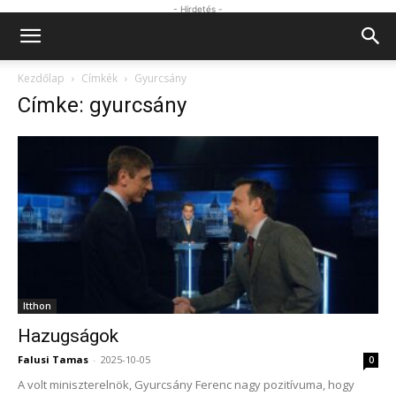
- Hirdetés -
Kezdőlap
Címkék
Gyurcsány
Címke: gyurcsány
Itthon
Hazugságok
Falusi Tamas
-
2025-10-05
0
A volt miniszterelnök, Gyurcsány Ferenc nagy pozitívuma, hogy