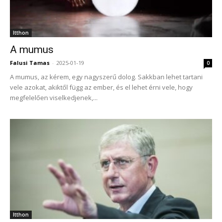
Itthon
A mumus
Falusi Tamas
-
2025-01-19
0
A mumus, az kérem, egy nagyszerű dolog. Sakkban lehet tartani
vele azokat, akiktől függ az ember, és el lehet érni vele, hogy
megfelelően viselkedjenek,...
Itthon