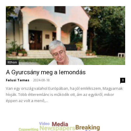
Itthon
A Gyurcsány meg a lemondás
Falusi Tamas
-
2024-08-18
0
Van egy ország valahol Európában, ha jól emlékszem, Magyarnak
hívják. Több étteremlánc is működik ott, ám az egyikről, mikor
éppen az volt a menő,...