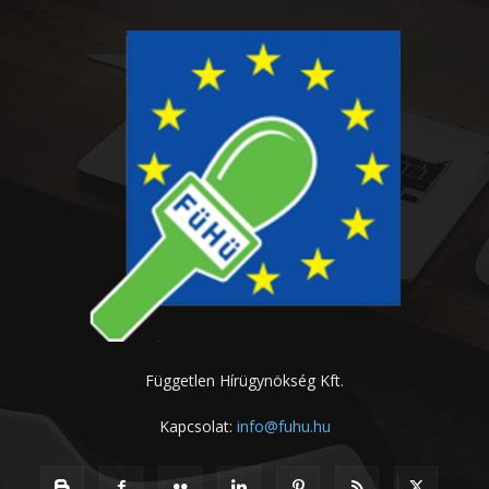
Független Hírügynökség Kft.
Kapcsolat:
info@fuhu.hu