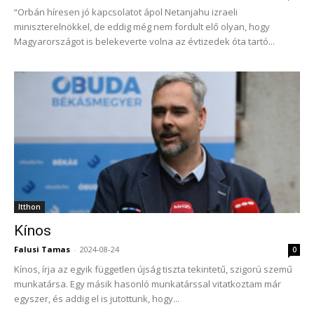
“Orbán híresen jó kapcsolatot ápol Netanjahu izraeli
miniszterelnökkel, de eddig még nem fordult elő olyan, hogy
Magyarországot is belekeverte volna az évtizedek óta tartó...
Itthon
Kínos
Falusi Tamas
-
2024-08-24
0
Kínos, írja az egyik független újság tiszta tekintetű, szigorú szemű
munkatársa. Egy másik hasonló munkatárssal vitatkoztam már
egyszer, és addig el is jutottunk, hogy...