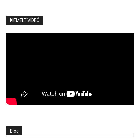
miközben fokozott ukrán dróncsapások érik a
félszigetet.
KIEMELT VIDEÓ
Trump, amerikai elnök lelkese számolt be az Iránnal
folytatott tárgyalásokon elért eredményről:
„legmagasabb szintű nukleáris ellenőrzéseket a
jövőben (Infinity!!) engedélyezi”. Kár, hogy erről az
iráni fél nem tud!
Az amerikai Szenátusban néhány republikánus
csatlakozott a demokratákhoz egy olyan intézkedés
megszavazása mellett, amely arra utasítja Trump
elnököt, hogy állítsa le az Irán elleni katonai
műveleteket, vagy kérje hozzá kongresszusi
engedélyét.
EUR
355,82
USD
313,02
CHF
386,05
GBP
413,05
BUX
Blog
00,00 0,00%