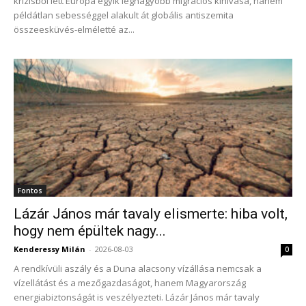
krízisből lett Európa egyik legnagyobb migrációs kihívása, hanem
példátlan sebességgel alakult át globális antiszemita
összeesküvés-elméletté az...
Fontos
Lázár János már tavaly elismerte: hiba volt,
hogy nem épültek nagy...
Kenderessy Milán
-
2026-08-03
0
A rendkívüli aszály és a Duna alacsony vízállása nemcsak a
vízellátást és a mezőgazdaságot, hanem Magyarország
energiabiztonságát is veszélyezteti. Lázár János már tavaly