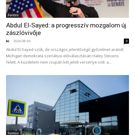
Fontos
Abdul El‑Sayed: a progresszív mozgalom új
zászlóvivője
ki
-
2026-08-06
0
Abdul El‑Sayed szűk, de országos jelentőségű győzelmet aratott
Michigan demokrata szenátusi előválasztásán Haley Stevens
felett. A küzdelem nem csupán két jelölt versenye volt: a...
Fontos