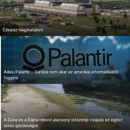
Édesvíz nagyhatalom
Adieu Palantir – Európa nem akar az amerikai informatikától
függeni
A Duna és a Rajna rekord alacsony vízszintje csapás az egész
uniós gazdaságra