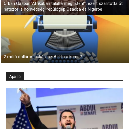
Orbán Gáspár “Afrikában találta meg Istent”, ezért szállította őt
hatszor is honvédségi repülőgép Csádba és Nigerbe
2 millió dolláros bukás: az AI írta a krimit?
Ajánló