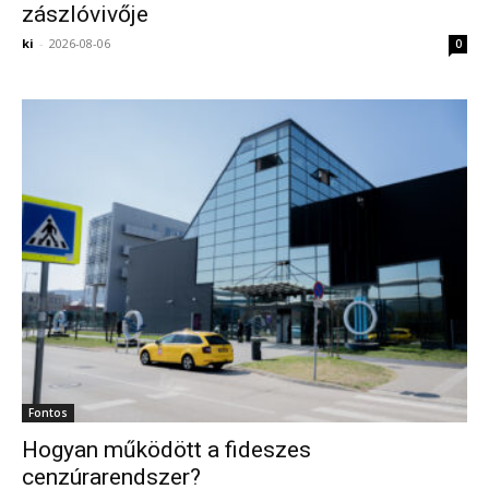
zászlóvivője
54 nem ellenében kormányfővé választotta Magyar
ki
-
2026-08-06
0
Pétert.
EUR
353,98
USD
300,19
CHF
386,37
GBP
409,28
BUX
00,00 0,00 %
2026. május. 09. szombat
III. Károly király és Camilla királynő hétfőn érkeztek
Washingtonba. Ez Károly király első amerikai
látogatása legyen királyként, miután 2022-ben trónra
lépett. programjáról részletesen beszámolt a sajtó,
amiből kiderül, hogy nem jut ideje meglátogatni az
Egyesült Államokban élő Harry fiát, és unokáját sem.
EUR
364,52
USD
310,88
CHF
396,11
GBP
420,87
BUX
Fontos
00,00 0,00 %
Hogyan működött a fideszes
2026. április 28. kedd
cenzúrarendszer?
Folyamatosan szállnak fel Bécsből olyan