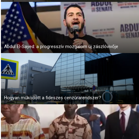
Abdul El‑Sayed: a progresszív mozgalom új zászlóvivője
Hogyan működött a fideszes cenzúrarendszer?