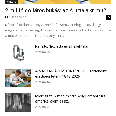
Kultúra
Célkeresztet raktak a hátukra. Elsőként Bodacz
2 millió dolláros bukás: az AI írta a krimit?
Balázs.
ki
-
2026-08-05
0
EUR
353,48
USD
308,91
CHF
385,65
GBP
413,65
BUX
Kétmillió dolláros könyvszerződés sem volt elég ahhoz, hogy
00,00 0,00 %
megjelenjen az év egyik legjobban várt krimije: a kiadó visszavonta
a művet, mert nem tudta bizonyítani,...
2026. július 04. szombat
Életének 83. évében családja körében hunyt el
Renátó, Nikoletta és a hajléktalan
2026-06-25
Szilágyi Tibor Kossuth-díjas színművész és rendező.
EUR
355,44
USD
312,13
CHF
386,10
GBP
415,00
BUX
139.468,07 -0,30 %
A MAGYAR ÁLOM TÖRTÉNETE – Történelmi
2026. július 02. szerda
érettségi tétel – 1848-2026
2026-06-16
EUR
356,78
USD
313,09
CHF
386,38
GBP
414,17
BUX
00,00 0,00 %
Miért siratjuk még mindig Willy Lomant? Az
2026. július 01. kedd
amerikai álom és az...
2026-06-08
EUR
353,62
USD
310,63
CHF
383,53
GBP
410,00
BUX