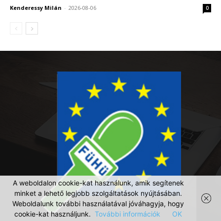
Kenderessy Milán
-
2026-08-06
0
magánrepülőgépek, amelyek állítólag az Orbán-
kormány idején meggazdagodottszemélyek vagyonát
mentik ki az országból. – írta meg nem nevezett
fideszes forrásokat idézve vasárnap a The Guardian. A
lapnak két fideszes forrás elmondta, hogy ezeket a
vagyonokat tulajdonosaik Szaúd-Arábiába, Ománba
és az Egyesült Arab Emírségekbe telepítik, mások
pedig Ausztráliát és Szingapúrt szemelték ki.
EUR
364,52
USD
310,88
CHF
396,11
GBP
420,87
BUX
00,00 0,00 %
2026. április 27. hétfő
Trump, amerikai elnök elmondta, hogy a libanoni
A weboldalon cookie-kat használunk, amik segítenek
fegyverszünetet még három héttel
minket a lehető legjobb szolgáltatások nyújtásában.
Weboldalunk további használatával jóváhagyja, hogy
meghosszabbították. Az Izrael és az iráni támogatású
cookie-kat használjunk.
További információk
OK