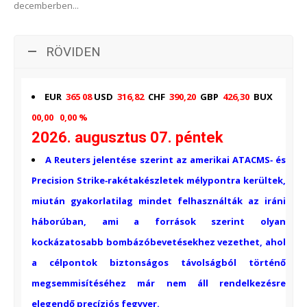
decemberben...
RÖVIDEN
EUR
365 08
USD
316,82
CHF
390,20
GBP
426,30
BUX
00,00 0,00 %
2026. augusztus 07. péntek
A Reuters jelentése szerint az amerikai ATACMS‑ és
Precision Strike‑rakétakészletek mélypontra kerültek,
miután gyakorlatilag mindet felhasználták az iráni
háborúban, ami a források szerint olyan
kockázatosabb bombázóbevetésekhez vezethet, ahol
a célpontok biztonságos távolságból történő
megsemmisítéséhez már nem áll rendelkezésre
elegendő precíziós fegyver.