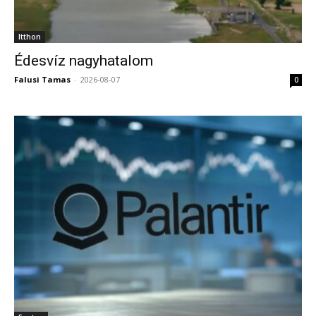
az „ultra erős” kokain, ez eredményezte a parti
droghoz kapcsolódó halálozások rekordmagasságra
Itthon
emelkedését
–
közölte az Independent
.
Édesvíz nagyhatalom
Magyar Péter miniszterelnök szerint azonnal
Falusi Tamas
-
2026-08-07
0
távoznia kell Papp Dánielnek, az MTVA, és Altorjai
Anitának, a Duna Médiaszolgáltató
vezérigazgatójának. A kormányfő egy vasárnap
esti
Facebook-posztban
reagált arra, hogy
bebizonyosodott, vezetői utasításra készültek a
közmédiában a Tisza Pártot lejárató anyagok.
EUR
354,06
USD
303,87
CHF
388,24
GBP
403,06
BUX
00,00 0,00 %
2026. június 01. hétfő
Izrael két titkos bázist épített Irakban, hogy
segítse Iránnal vívott háborúit, és egy iraki katonát és