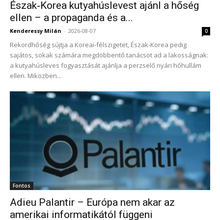
Észak‑Korea kutyahúslevest ajánl a hőség
Krímben lévő raktárközpontokat
.
ellen – a propaganda és a...
„Romsics Ignác Széchenyi-díjas történésszel,
Kenderessy Milán
-
2026-08-07
0
akadémikussal, egyetemi tanárral beszélgettünk a
Rekordhőség sújtja a Koreai‑félszigetet, Észak‑Korea pedig
nemzetünk előtt álló sorskérdésekről. Professzor
sajátos, sokak számára megdöbbentő tanácsot ad a lakosságnak:
úrnál talán senki nem ismeri jobban a magyar
a kutyahúsleves fogyasztását ajánlja a perzselő nyári hőhullám
ellen. Miközben...
történelmet” – posztolta
Facebook-oldalán
csütörtök
este Magyar Péter.
EUR
363,45
USD
319,23
CHF
390,83
GBP
425,28
BUX
00,00 0,00 %
2026. július 24. péntek
A mai országos átlagárak az alábbiak (2026.07.21-én):
95-ös benzin: 598 Ft/liter
Fontos
Gázolaj: 618 Ft/liter
Adieu Palantir – Európa nem akar az
amerikai informatikától függeni