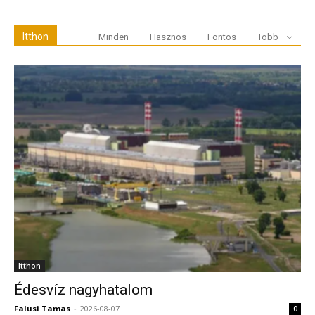
Az Egyesült
Államok Pénzügyminisztériumának Külföldi
Itthon
Minden
Hasznos
Fontos
Több
Vagyonellenőrzési Hivatala (OFAC) pénteken négy
személyt és kilenc iráni pénzügyi megfékező
hálózathoz kötődő egységet szankcionált, állt a
minisztérium honlapján megjelent sajtóközlemény
szerint.
A görög légvédelmi rendszer Szaúd-Arábiában két
Jemenből indított ballisztikus rakétát fogott el,
mondták források szombat reggel.
Vitézy Dávid közlekedési és beruházási miniszter
egy ma hajnali
bejegyzésben
reagált Navracsics
Tibor korábbi területfejlesztési miniszter
kritikáira
a
Itthon
balatoni vasútfejlesztésekkel kapcsolatban. A
Édesvíz nagyhatalom
tárcavezető a kijelentette kissé elkésett Navracsics a
Falusi Tamas
-
2026-08-07
0