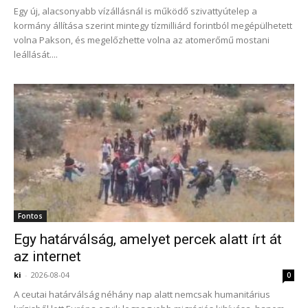
Egy új, alacsonyabb vízállásnál is működő szivattyútelep a
kormány állítása szerint mintegy tízmilliárd forintból megépülhetett
volna Pakson, és megelőzhette volna az atomerőmű mostani
leállását....
Fontos
Egy határválság, amelyet percek alatt írt át
az internet
ki
-
2026-08-04
0
A ceutai határválság néhány nap alatt nemcsak humanitárius