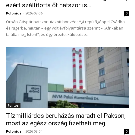
ezért szállította őt hatszor is...
Polonius
-
2026-08-06
0
Orbán Gáspár hatszor utazott honvédségi repülőgéppel Csádba
és Nigerbe, miután – egy volt évfolyamtársa szerint – „Afrikában
találta meg Istent”, és úgy érezte, küldetése...
Fontos
Tízmilliárdos beruházás maradt el Pakson,
most az egész ország fizetheti meg...
Polonius
-
2026-08-04
0