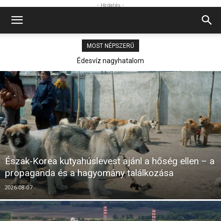
- Hirdetés -
MOST NÉPSZERŰ
Észak‑Korea kutyahúslevest ajánl a hőség ellen – a propaganda
és a hagyomány találkozása
Észak‑Korea kutyahúslevest ajánl a hőség ellen – a
propaganda és a hagyomány találkozása
2026-08-07