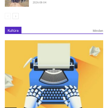
2026-08-04
elektronikus karperecet visel. Marine Le Pen korábban
úgy nyilatkozott, hogy ebben az esetben nem kíván
indulni és átadja pártjának képviseletét a 30 éves
Jordan Bardellanak, aki jelenleg Franciaország
Kultúra
Minden
legnépszerűbb politikusa, akinek a szerelmi viszonya
lázba hozta a francia közvéleményt.
EUR
356,78
USD
313,09
CHF
386,38
GBP
414,17
BUX
00,00 0,00 %
2026. július 07. kedd
Pikó András polgármester, hogy Bodacz Balázs
lehet a köztelevízió hírterületért felelős vezetője.
Bodacz, a Célpont és a HírTv, majd utána a szinte
teljes akkori Fidesz propaganda megpróbálta
lejáratni, kicsinálni a Hallgatói Hálózat diákjait,
köztük olyan középiskolásokat, mint az ő lánya.