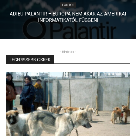
polgármestere indított a vele szemben
FONTOS
megfogalmazott súlyos és valótlan állítások miatt,
ADIEU PALANTIR – EURÓPA NEM AKAR AZ AMERIKAI
amelyeket a 2019-es önkormányzati választási
INFORMATIKÁTÓL FÜGGENI
kampány véghajrájában terjesztett a
kormánypropaganda. A polgármestert szexuális
visszaéléssel vádolták.
- Hirdetés -
Tovább romlott a helyzet az állami
LEGFRISSEBB CIKKEK
egészségügyben: a három leghosszabb várólistán már
35 623 beteg szerepel, ami közel 21 százalékos
növekedést jelent egy év alatt.
Az Egyesült Államok és Irán szerdán kora reggel
támadásokat indítottak egymás ellen, miután hétfőn
az iráni erők lelőttek egy amerikai helikopter a
Hormuzi-szoros közelében.
A Tisza kétharmad beszántja a NER egyik