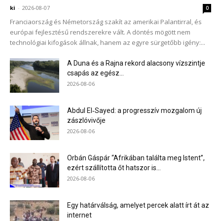
EUR
363,06
USD
318,11
CHF
391,77
GBP
425,94
BUX
ki
-
2026-08-07
0
143.796,10 -0,06 %
Franciaország és Németország szakít az amerikai Palantirral, és
2026. július 22. szerda
európai fejlesztésű rendszerekre vált. A döntés mögött nem
technológiai kifogások állnak, hanem az egyre sürgetőbb igény:...
Azoknak, akik most ébredeznek, üdvözlöm a hírt,
miszerint Spanyolország – egy ország, amelyet Donald
A Duna és a Rajna rekord alacsony vízszintje
csapás az egész...
Trump „reménytelennek” és „vesztesnek” nevezett –
2026-08-06
hosszabbításban 1-0-ra legyőzte Argentínát, és
megnyerte a világbajnokságot.
Abdul El‑Sayed: a progresszív mozgalom új
zászlóvivője
EUR
361,31
USD
316,01
CHF
391,25
GBP
425,31
BUX
2026-08-06
141.595,33 0,44 %
2026. július 20. hétfő
Orbán Gáspár “Afrikában találta meg Istent”,
ezért szállította őt hatszor is...
2026-08-06
Döntött a bíróság Franciaországban: a
szélsőjobboldal vezetője részt vehet jövőre az
Egy határválság, amelyet percek alatt írt át az
internet
elnökválasztási kampányban, de csak úgy, ha