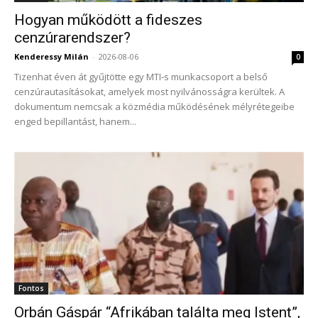
Hogyan működött a fideszes
cenzúrarendszer?
Kenderessy Milán
-
2026-08-06
0
Tizenhat éven át gyűjtötte egy MTI‑s munkacsoport a belső
cenzúrautasításokat, amelyek most nyilvánosságra kerültek. A
dokumentum nemcsak a közmédia működésének mélyrétegeibe
enged bepillantást, hanem...
Fontos
Orbán Gáspár “Afrikában találta meg Istent”,