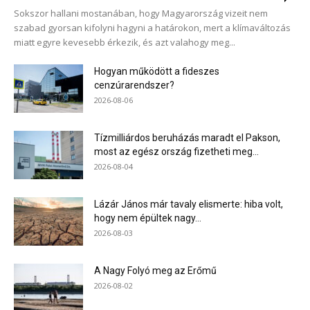
kritikával, azt ugyanis nem most kellene elmondani, ha
Sokszor hallani mostanában, hogy Magyarország vizeit nem
nem akkor, amikor a kormány tagjaként szólalhatott
szabad gyorsan kifolyni hagyni a határokon, mert a klímaváltozás
miatt egyre kevesebb érkezik, és azt valahogy meg...
volna fel ellene Lázár tervei ellen.
EUR
361,25
USD
317,55
CHF
387,93
GBP
423,00
BUX
Hogyan működött a fideszes
00,00 0,00 %
cenzúrarendszer?
2026-08-06
2026. július 25. szombat
Egy nappal azután, hogy az Egyesült Államok
Tízmilliárdos beruházás maradt el Pakson,
mérföldkőnek számító nukleáris megállapodást írt alá
most az egész ország fizetheti meg...
2026-08-04
Szaúd-Arábiával, Trump elnök új feltételt szabott
meg a nukleáris reaktorok királyságnak történő
Lázár János már tavaly elismerte: hiba volt,
eladására, kijelentve, hogy az egész megállapodás
hogy nem épültek nagy...
most a szaúdi hajlandóságon múlik a diplomáciai
2026-08-03
kapcsolatok kiépítésére Izraellel.
A Nagy Folyó meg az Erőmű
Lindsey Graham temetését július 28-án tartják a
2026-08-02
washingtoni Nemzeti Katedrálisban, aki Ukrajna és