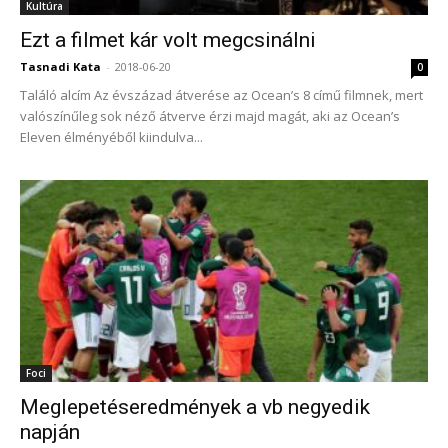
Kultúra
Ezt a filmet kár volt megcsinálni
Tasnadi Kata
-
2018-06-20
0
Találó alcím Az évszázad átverése az Ocean’s 8 című filmnek, mert
valószínűleg sok néző átverve érzi majd magát, aki az Ocean’s
Eleven élményéből kiindulva...
Foci
Meglepetéseredmények a vb negyedik
napján