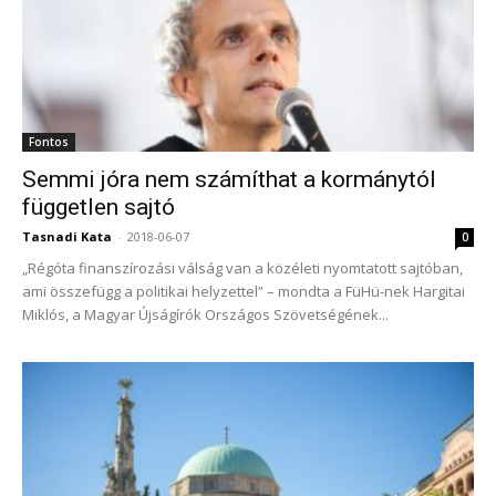
Fontos
Semmi jóra nem számíthat a kormánytól
független sajtó
Tasnadi Kata
-
2018-06-07
0
„Régóta finanszírozási válság van a közéleti nyomtatott sajtóban,
ami összefügg a politikai helyzettel” – mondta a FüHü-nek Hargitai
Miklós, a Magyar Újságírók Országos Szövetségének...