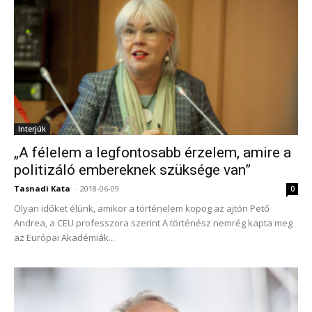
Interjúk
„A félelem a legfontosabb érzelem, amire a
politizáló embereknek szüksége van”
Tasnadi Kata
-
2018-06-09
0
Olyan időket élünk, amikor a történelem kopog az ajtón Pető
Andrea, a CEU professzora szerint A történész nemrég kapta meg
az Európai Akadémiák...