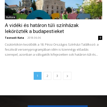
Kultúra
A vidéki és határon túli színházak
lekörözték a budapestieket
Tasnadi Kata
-
2018-06-06
0
Csütörtökön kezdődik a 18. Pécsi Országos Színházi Találkozó: a
fesztivál versenyprogramjában idén is tizennégy előadás
szerepel, azonban a válogatók kifejezetten sok határon túli és...
1
2
3