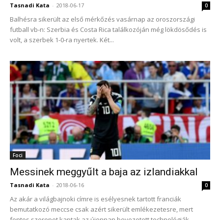
Tasnadi Kata
-
2018-06-17
0
Balhésra sikerült az első mérkőzés vasárnap az oroszországi
futball vb-n: Szerbia és Costa Rica találkozóján még lökdösődés is
volt, a szerbek 1-0-ra nyertek. Két...
Foci
Messinek meggyűlt a baja az izlandiakkal
Tasnadi Kata
-
2018-06-16
0
Az akár a világbajnoki címre is esélyesnek tartott franciák
bemutatkozó meccse csak azért sikerült emlékezetesre, mert
fontos szerepet kaptak az újonnan bevezetett technológiák.