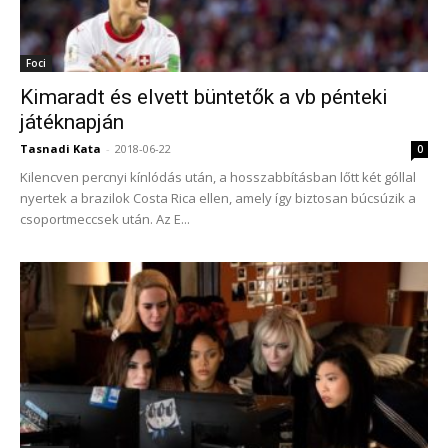
Foci
Kimaradt és elvett büntetők a vb pénteki
játéknapján
Tasnadi Kata
-
2018-06-22
0
Kilencven percnyi kínlódás után, a hosszabbításban lőtt két góllal
nyertek a brazilok Costa Rica ellen, amely így biztosan búcsúzik a
csoportmeccsek után. Az E...