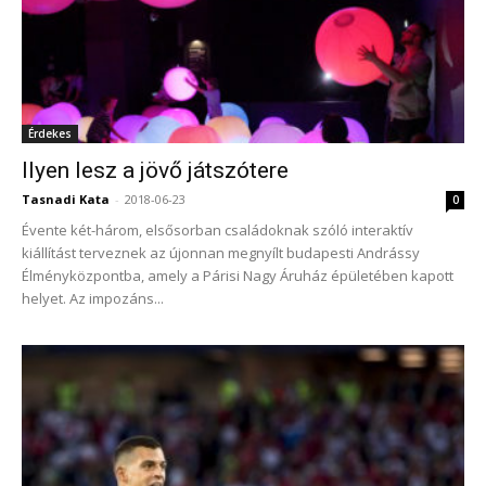
Érdekes
Ilyen lesz a jövő játszótere
Tasnadi Kata
-
2018-06-23
0
Évente két-három, elsősorban családoknak szóló interaktív
kiállítást terveznek az újonnan megnyílt budapesti Andrássy
Élményközpontba, amely a Párisi Nagy Áruház épületében kapott
helyet. Az impozáns...