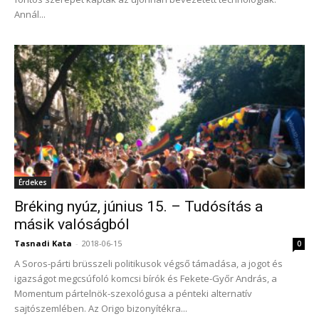
Annál...
Érdekes
Bréking nyúz, június 15. – Tudósítás a
másik valóságból
Tasnadi Kata
-
2018-06-15
0
A Soros-párti brüsszeli politikusok végső támadása, a jogot és
igazságot megcsúfoló komcsi bírók és Fekete-Győr András, a
Momentum pártelnök-szexológusa a pénteki alternatív
sajtószemlében. Az Origo bizonyítékra...