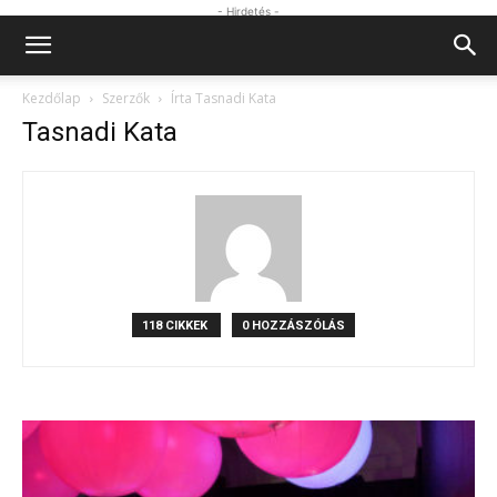
- Hirdetés -
Kezdőlap
Szerzők
Írta Tasnadi Kata
Tasnadi Kata
118 CIKKEK
0 HOZZÁSZÓLÁS