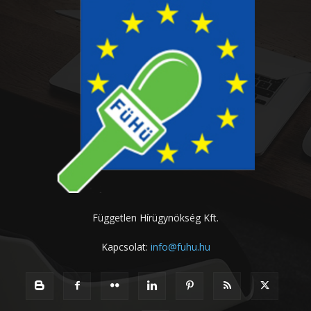
Független Hírügynökség Kft.
Kapcsolat:
info@fuhu.hu