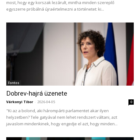
most, hogy egy korszak lezárult, mintha minden szereplő
egyszerre próbálná újraértelmezni a történetet: ki...
Fontos
Dobrev-hajrá üzenete
Várkonyi Tibor
-
2026-04-05
0
"Ki az a bolond, aki hárompárti parlamentet akar ilyen
helyzetben? Tele gatyával nem lehet rendszert váltani, azt
javaslom mindenkinek, hogy engedje el azt, hogy minden...