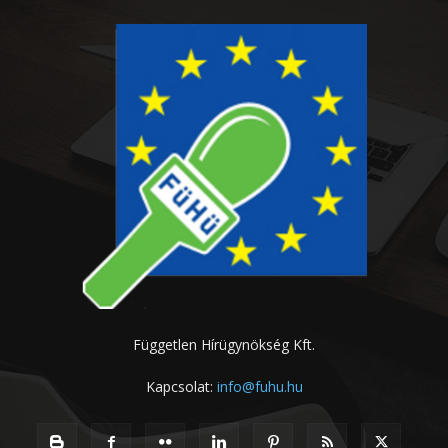
Független Hírügynökség Kft.
Kapcsolat:
info@fuhu.hu