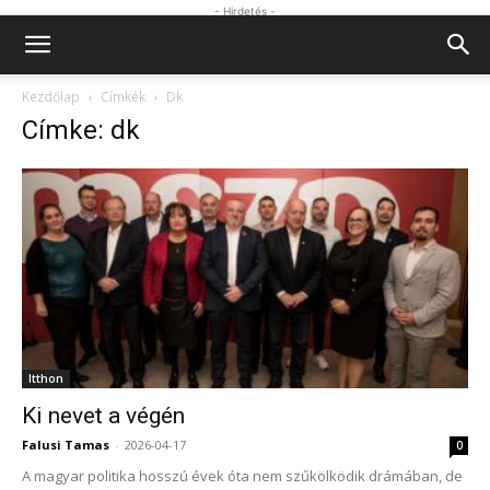
- Hirdetés -
Kezdőlap
Címkék
Dk
Címke: dk
Itthon
Ki nevet a végén
Falusi Tamas
-
2026-04-17
0
A magyar politika hosszú évek óta nem szűkölködik drámában, de