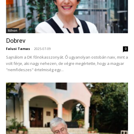
Itthon
Dobrev
Falusi Tamas
-
2025-07-09
0
Sajnálom a DK főnökasszonyát. Ő ugyanolyan ostobán naiv, mint a
volt férje, aki nagy nehezen, de végre megértette, hogy a magyar
"nemfideszes" értelmiség egy...