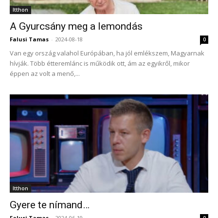
Itthon
A Gyurcsány meg a lemondás
Falusi Tamas
-
2024-08-18
0
Van egy ország valahol Európában, ha jól emlékszem, Magyarnak
hívják. Több étteremlánc is működik ott, ám az egyikről, mikor
éppen az volt a menő,...
Itthon
Gyere te nímand…
Falusi Tamas
-
2024-06-19
0