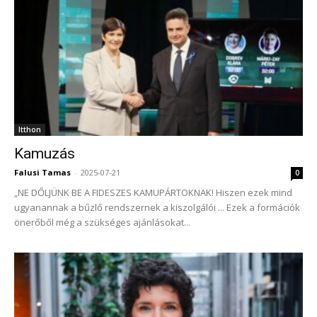
Itthon
Kamuzás
Falusi Tamas
-
2025-07-21
0
„NE DŐLJÜNK BE A FIDESZES KAMUPÁRTOKNAK! Hiszen ezek mind
ugyanannak a bűzlő rendszernek a kiszolgálói ... Ezek a formációk
önerőből még a szükséges ajánlásokat...