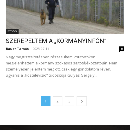
Itthon
SZEREPELTEM A „KORMÁNYINFÓN”
Bauer Tamás
-
2023-07-11
0
Nagy megtiszteltetésben részesültem: csütörtökön
megjelenhettem a kormány szokásos sajtótájékoztatóján. Nem
személyesen jelentem meg ott, csak egy gondolatom révén,
ugyanis a „köztelevízió” tudósítója Gulyás Gergely...
1
2
3