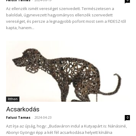
Az ellenzék ismét vereséget szenvedett. Természetesen a
baloldali, úgynevezett hagyományos ellenzék szenvedett
vereséget, és persze a legnagyobb pofont most sem a FIDESZ-től
kapta, hanem...
Itthon
Acsarkodás
Falusi Tamas
-
2024-04-23
0
Azt írja az újság, hogy: „Budaváron indul a Kutyapárt is: Nánásiné,
Abonyi Gyöngyi épp a két fél acsarkodása helyett kínálna