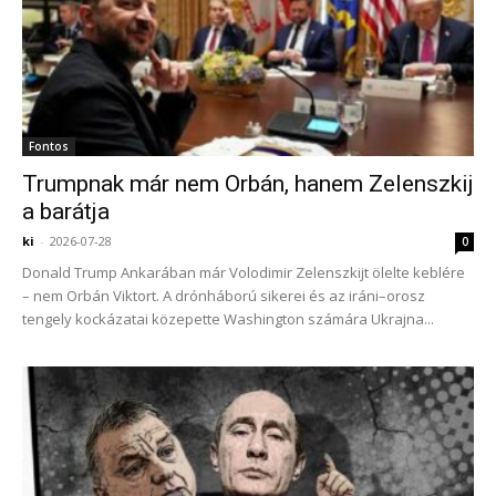
Fontos
Trumpnak már nem Orbán, hanem Zelenszkij
a barátja
ki
-
2026-07-28
0
Donald Trump Ankarában már Volodimir Zelenszkijt ölelte keblére
– nem Orbán Viktort. A drónháború sikerei és az iráni–orosz
tengely kockázatai közepette Washington számára Ukrajna...