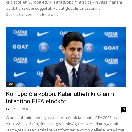
krízisből lett Európa egyik legnagyobb migrációs kihívása, hanem
példátlan sebességgel alakult át globális antiszemita
összeesküvés-elméletté az...
Foci
Korrupció a köbön: Katar ütheti ki Gianni
Infantino FIFA elnököt
ki
-
2026-08-03
0
Gianni Infantino eddig biztos befutónak látszott a FIFA 2027-es
elnökválasztásán, ám a világbajnokság kereskedelmi jogainak
részleges kiszervezésére készített terve komoly ellenállást váltott