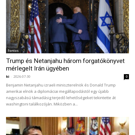
Fontos
Trump és Netanjahu három forgatókönyvet
mérlegelt Irán ügyében
ki
-
2026-07-30
0
Benjamin Netanjahu izraeli miniszterelnök és Donald Trump
amerikai elnök a diplomáciai megállapodástól egy újabb
nagyszabású támadásig terjedő lehetőségeket tekintette át
washingtoni találkozóján. Miközben a...