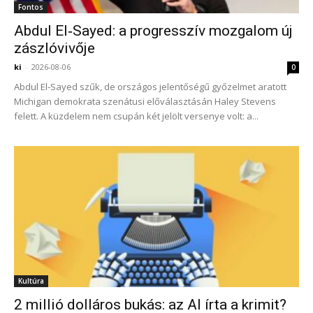
Fontos
Abdul El‑Sayed: a progresszív mozgalom új
zászlóvivője
ki
-
2026-08-06
0
Abdul El‑Sayed szűk, de országos jelentőségű győzelmet aratott
Michigan demokrata szenátusi előválasztásán Haley Stevens
felett. A küzdelem nem csupán két jelölt versenye volt: a...
Kultúra
2 millió dolláros bukás: az AI írta a krimit?