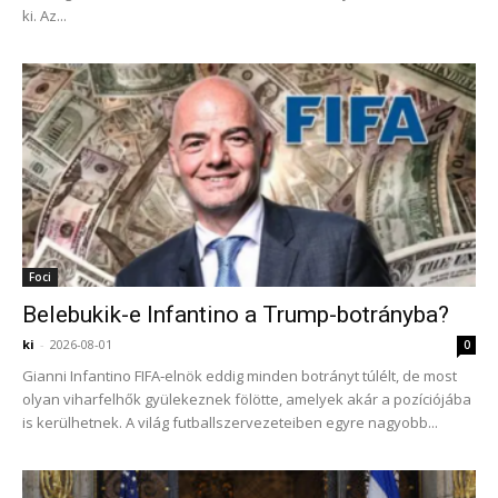
ki. Az...
Foci
Belebukik-e Infantino a Trump-botrányba?
ki
-
2026-08-01
0
Gianni Infantino FIFA‑elnök eddig minden botrányt túlélt, de most
olyan viharfelhők gyülekeznek fölötte, amelyek akár a pozíciójába
is kerülhetnek. A világ futballszervezeteiben egyre nagyobb...