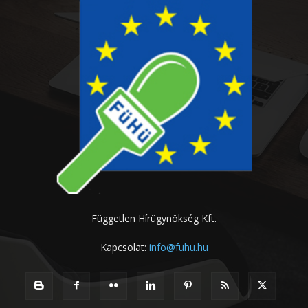
Független Hírügynökség Kft.
Kapcsolat:
info@fuhu.hu