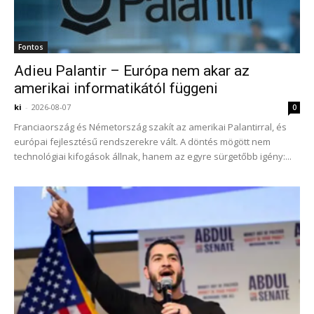
Fontos
Adieu Palantir – Európa nem akar az
amerikai informatikától függeni
ki
-
2026-08-07
0
Franciaország és Németország szakít az amerikai Palantirral, és
európai fejlesztésű rendszerekre vált. A döntés mögött nem
technológiai kifogások állnak, hanem az egyre sürgetőbb igény:...