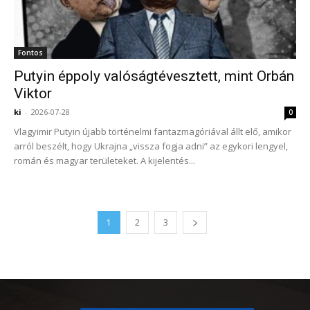
Fontos
Putyin éppoly valóságtévesztett, mint Orbán
Viktor
ki
-
2026-07-28
0
Vlagyimir Putyin újabb történelmi fantazmagóriával állt elő, amikor
arról beszélt, hogy Ukrajna „vissza fogja adni” az egykori lengyel,
román és magyar területeket. A kijelentés...
1
2
3