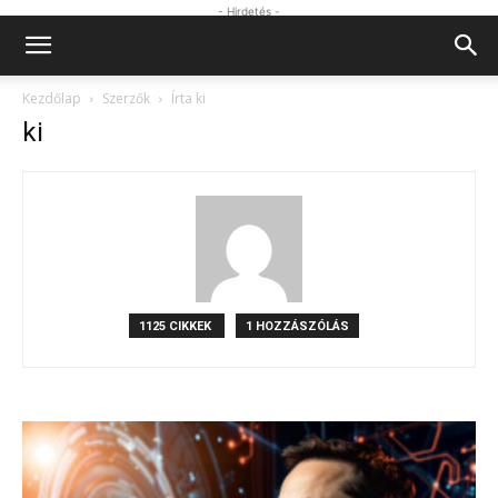
- Hirdetés -
Kezdőlap
Szerzők
Írta ki
ki
1125 CIKKEK
1 HOZZÁSZÓLÁS