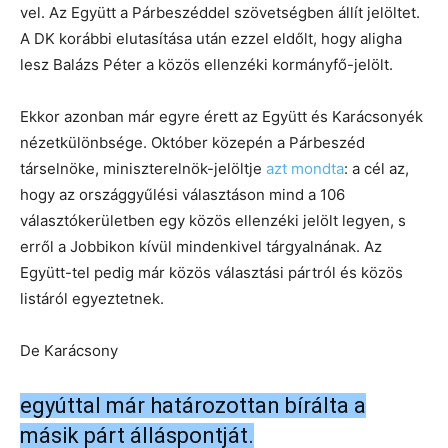
vel. Az Együtt a Párbeszéddel szövetségben állít jelöltet.
A DK korábbi elutasítása után ezzel eldőlt, hogy aligha
lesz Balázs Péter a közös ellenzéki kormányfő-jelölt.
Ekkor azonban már egyre érett az Együtt és Karácsonyék
nézetkülönbsége. Október közepén a Párbeszéd
társelnöke, miniszterelnök-jelöltje
azt mondta
: a cél az,
hogy az országgyűlési választáson mind a 106
választókerületben egy közös ellenzéki jelölt legyen, s
erről a Jobbikon kívül mindenkivel tárgyalnának. Az
Együtt-tel pedig már közös választási pártról és közös
listáról egyeztetnek.
De Karácsony
egyúttal már határozottan bírálta a
másik párt álláspontját.