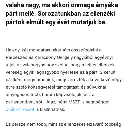
valaha nagy, ma akkori önmaga árnyéka
párt mellé. Sorozatunkban az ellenzéki
pártok elmúlt egy évét mutatjuk be.
Ha egy-két mondatban akarnám összefoglalni a
Párbeszéd és Karácsony Gergely nagyjából egyévnyi
útját, az valahogyan úgy szólna, hogy a teljes ellenzéki
vereség egyik legnagyobb nyertese ez a párt. Sikerült
pártként megmaradniuk, megszerezték a következő négy
évre szóló költségvetési támogatást, és súlyuknál
lényegesen több, három képviselőjük lesz a
parlamentben, sőt – igaz, némi MSZP-s segítséggel –
önálló frakciót
is kiállíthatnak.
Ez persze nem több, mint az ellenzéket elzavaró többség