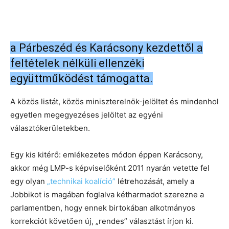
a Párbeszéd és Karácsony kezdettől a
feltételek nélküli ellenzéki
együttműködést támogatta.
A közös listát, közös miniszterelnök-jelöltet és mindenhol
egyetlen megegyezéses jelöltet az egyéni
választókerületekben.
Egy kis kitérő: emlékezetes módon éppen Karácsony,
akkor még LMP-s képviselőként 2011 nyarán vetette fel
egy olyan
„technikai koalíció”
létrehozását, amely a
Jobbikot is magában foglalva kétharmadot szerezne a
parlamentben, hogy ennek birtokában alkotmányos
korrekciót követően új, „rendes” választást írjon ki.