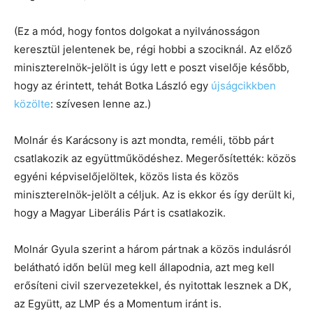
(Ez a mód, hogy fontos dolgokat a nyilvánosságon
keresztül jelentenek be, régi hobbi a szociknál. Az előző
miniszterelnök-jelölt is úgy lett e poszt viselője később,
hogy az érintett, tehát Botka László egy
újságcikkben
közölte
: szívesen lenne az.)
Molnár és Karácsony is azt mondta, reméli, több párt
csatlakozik az együttműködéshez. Megerősítették: közös
egyéni képviselőjelöltek, közös lista és közös
miniszterelnök-jelölt a céljuk. Az is ekkor és így derült ki,
hogy a Magyar Liberális Párt is csatlakozik.
Molnár Gyula szerint a három pártnak a közös indulásról
belátható időn belül meg kell állapodnia, azt meg kell
erősíteni civil szervezetekkel, és nyitottak lesznek a DK,
az Együtt, az LMP és a Momentum iránt is.