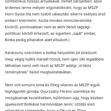
szimbolikus hosszú árnyékával. (Ismét zárójelben: azon
érdemes lenne mélyen elgondolkodni, hogy az MSZP
Horn Gyula óta nem tudott választási sikerre esélyes első
embert kitermelni. Azóta minden miniszterelnöke
kívülről, pontosabban nem az aktív belső tagsági-
politikusi körből érkezett, az egyetlen „saját” ember,
Botka pedig pillanatok alatt elbukott.)
Karácsony szerintem a botkai helyzettel jól birkózott
meg: végig lojális maradt hozzá, nem igen (de legalábbis
láthatóan nem) vett részt az MSZP addigi „örökös
reményének” belső megbuktatásában.
Nem volt ennyire sima és főleg sikeres az MSZP egyik
legnagyobb gondja, Gyurcsány Ferenc személye és
mozgásainak kezelésében, különösen úgy, hogy közben
igyekezett Botkával harmóniában lenni. Utóbbi első
pillanatban kijelentette, hogy a DK-val és főleg