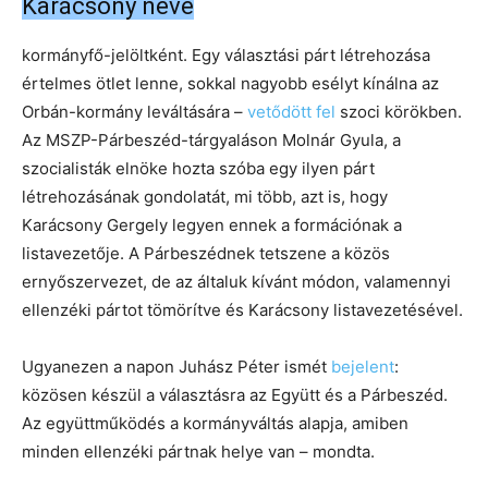
Karácsony neve
kormányfő-jelöltként. Egy választási párt létrehozása
értelmes ötlet lenne, sokkal nagyobb esélyt kínálna az
Orbán-kormány leváltására –
vetődött fel
szoci körökben.
Az MSZP-Párbeszéd-tárgyaláson Molnár Gyula, a
szocialisták elnöke hozta szóba egy ilyen párt
létrehozásának gondolatát, mi több, azt is, hogy
Karácsony Gergely legyen ennek a formációnak a
listavezetője. A Párbeszédnek tetszene a közös
ernyőszervezet, de az általuk kívánt módon, valamennyi
ellenzéki pártot tömörítve és Karácsony listavezetésével.
Ugyanezen a napon Juhász Péter ismét
bejelent
:
közösen készül a választásra az Együtt és a Párbeszéd.
Az együttműködés a kormányváltás alapja, amiben
minden ellenzéki pártnak helye van – mondta.