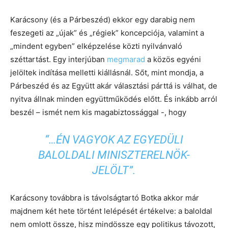
Karácsony (és a Párbeszéd) ekkor egy darabig nem
feszegeti az „újak” és „régiek” koncepciója, valamint a
„mindent egyben” elképzelése közti nyilvánvaló
széttartást. Egy interjúban
megmarad
a közös egyéni
jelöltek indítása melletti kiállásnál. Sőt, mint mondja, a
Párbeszéd és az Együtt akár választási párttá is válhat, de
nyitva állnak minden együttműködés előtt. És inkább arról
beszél – ismét nem kis magabiztossággal -, hogy
“…ÉN VAGYOK AZ EGYEDÜLI
BALOLDALI MINISZTERELNÖK-
JELÖLT”.
Karácsony továbbra is távolságtartó Botka akkor már
majdnem két hete történt lelépését értékelve: a baloldal
nem omlott össze, hisz mindössze egy politikus távozott,