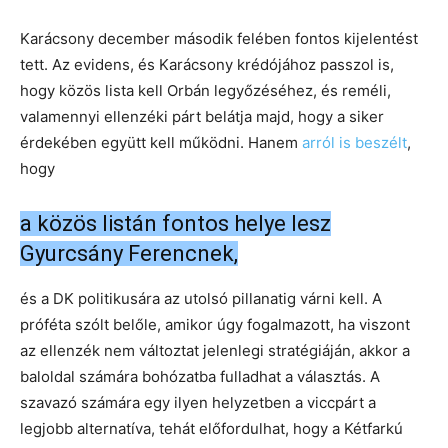
Karácsony december második felében fontos kijelentést
tett. Az evidens, és Karácsony krédójához passzol is,
hogy közös lista kell Orbán legyőzéséhez, és reméli,
valamennyi ellenzéki párt belátja majd, hogy a siker
érdekében együtt kell működni. Hanem
arról is beszélt
,
hogy
a közös listán fontos helye lesz
Gyurcsány Ferencnek,
és a DK politikusára az utolsó pillanatig várni kell. A
próféta szólt belőle, amikor úgy fogalmazott, ha viszont
az ellenzék nem változtat jelenlegi stratégiáján, akkor a
baloldal számára bohózatba fulladhat a választás. A
szavazó számára egy ilyen helyzetben a viccpárt a
legjobb alternatíva, tehát előfordulhat, hogy a Kétfarkú