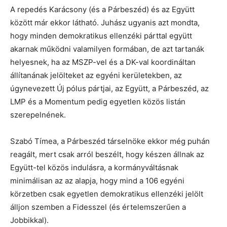
A repedés Karácsony (és a Párbeszéd) és az Együtt
között már ekkor látható. Juhász ugyanis azt mondta,
hogy minden demokratikus ellenzéki párttal együtt
akarnak működni valamilyen formában, de azt tartanák
helyesnek, ha az MSZP-vel és a DK-val koordináltan
állítanának jelölteket az egyéni kerületekben, az
úgynevezett Új pólus pártjai, az Együtt, a Párbeszéd, az
LMP és a Momentum pedig egyetlen közös listán
szerepelnének.
Szabó Tímea, a Párbeszéd társelnöke ekkor még puhán
reagált, mert csak arról beszélt, hogy készen állnak az
Együtt-tel közös indulásra, a kormányváltásnak
minimálisan az az alapja, hogy mind a 106 egyéni
körzetben csak egyetlen demokratikus ellenzéki jelölt
álljon szemben a Fidesszel (és értelemszerűen a
Jobbikkal).