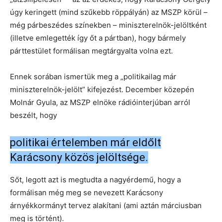
úgy keringett (mind szűkebb röppályán) az MSZP körül –
még párbeszédes színekben – miniszterelnök-jelöltként
(illetve emlegették így őt a pártban), hogy bármely
párttestület formálisan megtárgyalta volna ezt.
Ennek sorában ismertük meg a „politikailag már
miniszterelnök-jelölt” kifejezést. December közepén
Molnár Gyula, az MSZP elnöke rádióinterjúban arról
beszélt, hogy
politikai értelemben már eldőlt
Karácsony közös jelöltsége.
Sőt, legott azt is megtudta a nagyérdemű, hogy a
formálisan még meg se nevezett Karácsony
árnyékkormányt tervez alakítani (ami aztán márciusban
meg is történt).