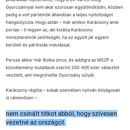
Gyurcsánnyal nem akar szorosan együttműködni, közben
pedig a volt pártelnök állandóan a teljes nyitottságot
hangsúlyozta. Hogy aztán – már amikor Karácsony ante
portas – ő legyen az, aki kizárja Karácsony
miniszterelnök-jelöltségét, ha ez együtt jár egyéni
kerületi és pártlistás indulással.
Persze akkor már Botka sincs, és addigra az MSZP a
közvélemény-kutatások szerint 200-400 ezer választót
vesztett, ami megnövelte Gyurcsány súlyát.
Karácsony régóta – sokak szemében nyilván túlságosan
is rámenősen –
nem csinált titkot abból, hogy szívesen
vezetné az országot.