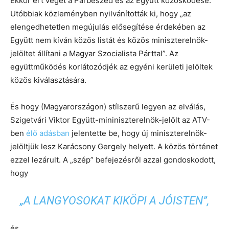
Ekkor ért véget a Párbeszéd és az Együtt közösködése.
Utóbbiak közleményben nyilvánították ki, hogy „az
elengedhetetlen megújulás elősegítése érdekében az
Együtt nem kíván közös listát és közös miniszterelnök-
jelöltet állítani a Magyar Szocialista Párttal”. Az
együttműködés korlátozódjék az egyéni kerületi jelöltek
közös kiválasztására.
És hogy (Magyarországon) stílszerű legyen az elválás,
Szigetvári Viktor Együtt-mininiszterelnök-jelölt az ATV-
ben
élő adásban
jelentette be, hogy új miniszterelnök-
jelöltjük lesz Karácsony Gergely helyett. A közös történet
ezzel lezárult. A „szép” befejezésről azzal gondoskodott,
hogy
„A LANGYOSOKAT KIKÖPI A JÓISTEN”,
és