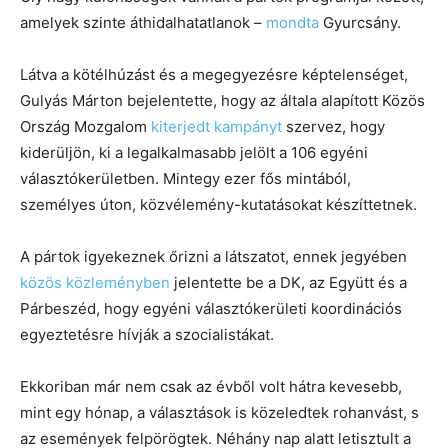
amelyek szinte áthidalhatatlanok –
mondta
Gyurcsány.
Látva a kötélhúzást és a megegyezésre képtelenséget,
Gulyás Márton bejelentette, hogy az általa alapított Közös
Ország Mozgalom
kiterjedt kampányt
szervez, hogy
kiderüljön, ki a legalkalmasabb jelölt a 106 egyéni
választókerületben. Mintegy ezer fős mintából,
személyes úton, közvélemény-kutatásokat készíttetnek.
A pártok igyekeznek őrizni a látszatot, ennek jegyében
közös közleményben
jelentette be a DK, az Együtt és a
Párbeszéd, hogy egyéni választókerületi koordinációs
egyeztetésre hívják a szocialistákat.
Ekkoriban már nem csak az évből volt hátra kevesebb,
mint egy hónap, a választások is közeledtek rohanvást, s
az események felpörögtek. Néhány nap alatt letisztult a