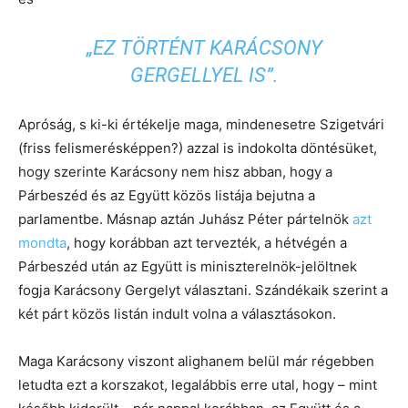
„EZ TÖRTÉNT KARÁCSONY
GERGELLYEL IS”.
Apróság, s ki-ki értékelje maga, mindenesetre Szigetvári
(friss felismerésképpen?) azzal is indokolta döntésüket,
hogy szerinte Karácsony nem hisz abban, hogy a
Párbeszéd és az Együtt közös listája bejutna a
parlamentbe. Másnap aztán Juhász Péter pártelnök
azt
mondta
, hogy korábban azt tervezték, a hétvégén a
Párbeszéd után az Együtt is miniszterelnök-jelöltnek
fogja Karácsony Gergelyt választani. Szándékaik szerint a
két párt közös listán indult volna a választásokon.
Maga Karácsony viszont alighanem belül már régebben
letudta ezt a korszakot, legalábbis erre utal, hogy – mint