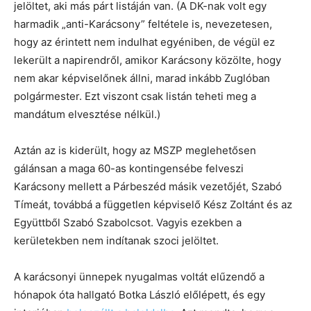
jelöltet, aki más párt listáján van. (A DK-nak volt egy
harmadik „anti-Karácsony” feltétele is, nevezetesen,
hogy az érintett nem indulhat egyéniben, de végül ez
lekerült a napirendről, amikor Karácsony közölte, hogy
nem akar képviselőnek állni, marad inkább Zuglóban
polgármester. Ezt viszont csak listán teheti meg a
mandátum elvesztése nélkül.)
Aztán az is kiderült, hogy az MSZP meglehetősen
gálánsan a maga 60-as kontingensébe felveszi
Karácsony mellett a Párbeszéd másik vezetőjét, Szabó
Tímeát, továbbá a független képviselő Kész Zoltánt és az
Együttből Szabó Szabolcsot. Vagyis ezekben a
kerületekben nem indítanak szoci jelöltet.
A karácsonyi ünnepek nyugalmas voltát elűzendő a
hónapok óta hallgató Botka László előlépett, és egy