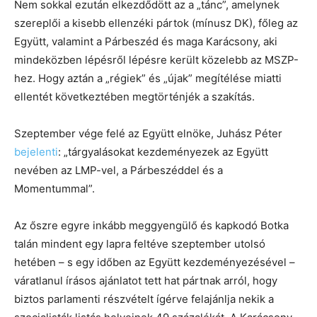
Nem sokkal ezután elkezdődött az a „tánc”, amelynek
szereplői a kisebb ellenzéki pártok (mínusz DK), főleg az
Együtt, valamint a Párbeszéd és maga Karácsony, aki
mindeközben lépésről lépésre került közelebb az MSZP-
hez. Hogy aztán a „régiek” és „újak” megítélése miatti
ellentét következtében megtörténjék a szakítás.
Szeptember vége felé az Együtt elnöke, Juhász Péter
bejelenti
: „tárgyalásokat kezdeményezek az Együtt
nevében az LMP-vel, a Párbeszéddel és a
Momentummal”.
Az őszre egyre inkább meggyengülő és kapkodó Botka
talán mindent egy lapra feltéve szeptember utolsó
hetében – s egy időben az Együtt kezdeményezésével –
váratlanul írásos ajánlatot tett hat pártnak arról, hogy
biztos parlamenti részvételt ígérve felajánlja nekik a