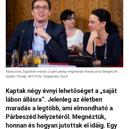
Karácsony Zuglóban marad, a párt pedig megmarad (Karácsony Gergely és
Szabó Tímea). MTI Fotó: Szigetváry Zsolt
Kaptak négy évnyi lehetőséget a „saját
lábon állásra”. Jelenleg az életben
maradás a legtöbb, ami elmondható a
Párbeszéd helyzetéről. Megnéztük,
honnan és hogyan jutottak el idáig. Egy