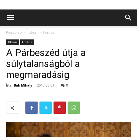
Kezdőlap
Itthon
Fontos
Itthon
Fontos
A Párbeszéd útja a
súlytalanságból a
megmaradásig
Írta:
Bak Mihály
-
2018-05-01
0