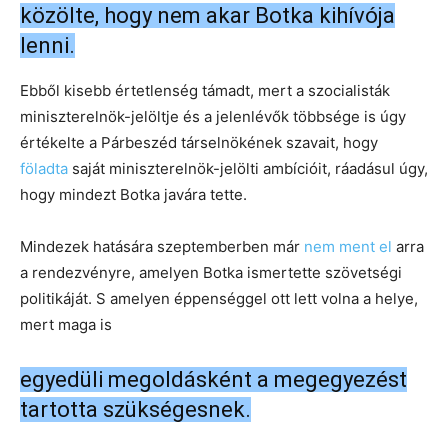
közölte, hogy nem akar Botka kihívója
lenni.
Ebből kisebb értetlenség támadt, mert a szocialisták
miniszterelnök-jelöltje és a jelenlévők többsége is úgy
értékelte a Párbeszéd társelnökének szavait, hogy
föladta
saját miniszterelnök-jelölti ambícióit, ráadásul úgy,
hogy mindezt Botka javára tette.
Mindezek hatására szeptemberben már
nem ment el
arra
a rendezvényre, amelyen Botka ismertette szövetségi
politikáját. S amelyen éppenséggel ott lett volna a helye,
mert maga is
egyedüli megoldásként a megegyezést
tartotta szükségesnek.