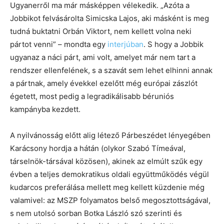
Ugyanerről ma már másképpen vélekedik. „Azóta a
Jobbikot felvásárolta Simicska Lajos, aki másként is meg
tudná buktatni Orbán Viktort, nem kellett volna neki
pártot venni” – mondta egy
interjúban
. S hogy a Jobbik
ugyanaz a náci párt, ami volt, amelyet már nem tart a
rendszer ellenfelének, s a szavát sem lehet elhinni annak
a pártnak, amely évekkel ezelőtt még európai zászlót
égetett, most pedig a legradikálisabb béruniós
kampányba kezdett.
A nyilvánosság előtt alig létező Párbeszédet lényegében
Karácsony hordja a hátán (olykor Szabó Tímeával,
társelnök-társával közösen), akinek az elmúlt szűk egy
évben a teljes demokratikus oldali együttműködés végül
kudarcos preferálása mellett meg kellett küzdenie még
valamivel: az MSZP folyamatos belső megosztottságával,
s nem utolsó sorban Botka László szó szerinti és