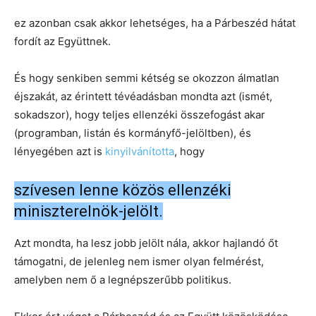
ez azonban csak akkor lehetséges, ha a Párbeszéd hátat
fordít az Együttnek.
És hogy senkiben semmi kétség se okozzon álmatlan
éjszakát, az érintett tévéadásban mondta azt (ismét,
sokadszor), hogy teljes ellenzéki összefogást akar
(programban, listán és kormányfő-jelöltben), és
lényegében azt is
kinyilvánította
, hogy
szívesen lenne közös ellenzéki
miniszterelnök-jelölt.
Azt mondta, ha lesz jobb jelölt nála, akkor hajlandó őt
támogatni, de jelenleg nem ismer olyan felmérést,
amelyben nem ő a legnépszerűbb politikus.