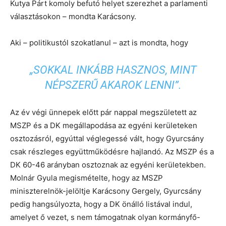
Kutya Párt komoly befutó helyet szerezhet a parlamenti
választásokon – mondta Karácsony.
Aki – politikustól szokatlanul – azt is mondta, hogy
„SOKKAL INKÁBB HASZNOS, MINT
NÉPSZERŰ AKAROK LENNI”.
Az év végi ünnepek előtt pár nappal megszületett az
MSZP és a DK megállapodása az egyéni kerületeken
osztozásról, egyúttal véglegessé vált, hogy Gyurcsány
csak részleges együttműködésre hajlandó. Az MSZP és a
DK 60-46 arányban osztoznak az egyéni kerületekben.
Molnár Gyula megismételte, hogy az MSZP
miniszterelnök-jelöltje Karácsony Gergely, Gyurcsány
pedig hangsúlyozta, hogy a DK önálló listával indul,
amelyet ő vezet, s nem támogatnak olyan kormányfő-