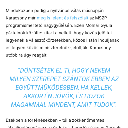
Mindeközben pedig a nyilvános válás másnapján
Karácsony már
meg is jelent és felszólalt
az MSZP
programismertető nagygyűlésén. Ezen Molnár Gyula
pártelnök közölte: kitart amellett, hogy közös jelöltek
legyenek a választókörzetekben, közös listán induljanak
és legyen közös miniszterelnök-jelöltjük. Karácsony
utóbbira úgy reagált:
“DÖNTSÉTEK EL TI, HOGY NEKEM
MILYEN SZEREPET SZÁNTOK EBBEN AZ
EGYÜTTMŰKÖDÉSBEN, HA KELLEK,
AKKOR ÉN JÖVÖK, ÉS HOZOK
MAGAMMAL MINDENT, AMIT TUDOK”.
Ezekben a történésekben – túl a zökkenőmentes
„átzsilipelésen” – az az érdekes, hogy Karácsony Gergely