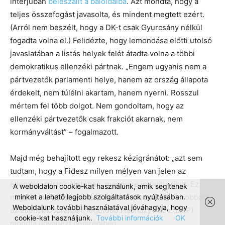
interjúban
beleszállt a baloldalba
. Azt mondta, hogy a
teljes összefogást javasolta, és mindent megtett ezért.
(Arról nem beszélt, hogy a DK-t csak Gyurcsány nélkül
fogadta volna el.) Felidézte, hogy lemondása előtti utolsó
javaslatában a listás helyek felét átadta volna a többi
demokratikus ellenzéki pártnak. „Engem ugyanis nem a
pártvezetők parlamenti helye, hanem az ország állapota
érdekelt, nem túlélni akartam, hanem nyerni. Rosszul
mértem fel több dolgot. Nem gondoltam, hogy az
ellenzéki pártvezetők csak frakciót akarnak, nem
kormányváltást” – fogalmazott.
Majd még behajított egy rekesz kézigránátot: „azt sem
tudtam, hogy a Fidesz milyen mélyen van jelen az
ellenzéki pártok életében, mennyire irányítja őket. Ez
A weboldalon cookie-kat használunk, amik segítenek
nagyon megdöbbentett.” Ez azóta többször is felrobbant
minket a lehető legjobb szolgáltatások nyújtásában.
Weboldalunk további használatával jóváhagyja, hogy
az ellenzék soraiban, legutóbb Hadházy Ákos (LMP)
cookie-kat használjunk.
További információk
OK
mondta ugyanezt nemrégiben.