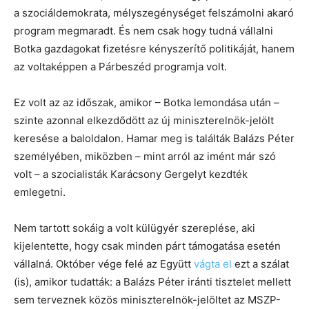
a szociáldemokrata, mélyszegénységet felszámolni akaró
program megmaradt. És nem csak hogy tudná vállalni
Botka gazdagokat fizetésre kényszerítő politikáját, hanem
az voltaképpen a Párbeszéd programja volt.
Ez volt az az időszak, amikor – Botka lemondása után –
szinte azonnal elkezdődött az új miniszterelnök-jelölt
keresése a baloldalon. Hamar meg is találták Balázs Péter
személyében, miközben – mint arról az imént már szó
volt – a szocialisták Karácsony Gergelyt kezdték
emlegetni.
Nem tartott sokáig a volt külügyér szereplése, aki
kijelentette, hogy csak minden párt támogatása esetén
vállalná. Október vége felé az Együtt
vágta el
ezt a szálat
(is), amikor tudatták: a Balázs Péter iránti tisztelet mellett
sem terveznek közös miniszterelnök-jelöltet az MSZP-