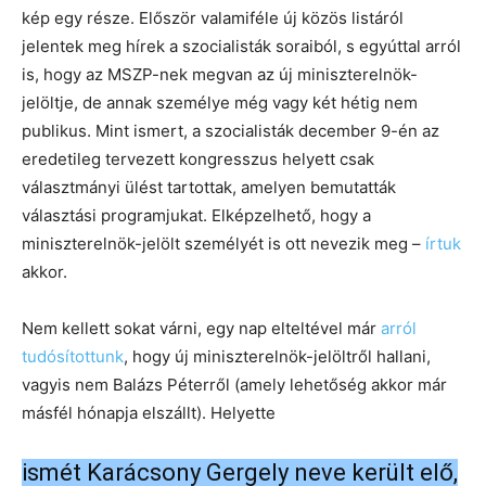
kép egy része. Először valamiféle új közös listáról
jelentek meg hírek a szocialisták soraiból, s egyúttal arról
is, hogy az MSZP-nek megvan az új miniszterelnök-
jelöltje, de annak személye még vagy két hétig nem
publikus. Mint ismert, a szocialisták december 9-én az
eredetileg tervezett kongresszus helyett csak
választmányi ülést tartottak, amelyen bemutatták
választási programjukat. Elképzelhető, hogy a
miniszterelnök-jelölt személyét is ott nevezik meg –
írtuk
akkor.
Nem kellett sokat várni, egy nap elteltével már
arról
tudósítottunk
, hogy új miniszterelnök-jelöltről hallani,
vagyis nem Balázs Péterről (amely lehetőség akkor már
másfél hónapja elszállt). Helyette
ismét Karácsony Gergely neve került elő,