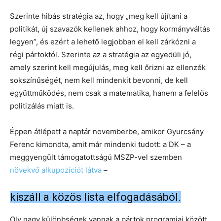
Szerinte hibás stratégia az, hogy „meg kell újítani a
politikát, új szavazók kellenek ahhoz, hogy kormányváltás
legyen”, és ezért a lehető legjobban el kell zárkózni a
régi pártoktól. Szerinte az a stratégia az egyedüli jó,
amely szerint kell megújulás, meg kell őrizni az ellenzék
sokszínűségét, nem kell mindenkit bevonni, de kell
együttműködés, nem csak a matematika, hanem a felelős
politizálás miatt is.
Éppen átlépett a naptár novemberbe, amikor Gyurcsány
Ferenc kimondta, amit már mindenki tudott: a DK – a
meggyengült támogatottságú MSZP-vel szemben
növekvő alkupozíciót látva
–
kiszáll a közös lista elfogadásából.
Oly nagy különbségek vannak a pártok programjai között,