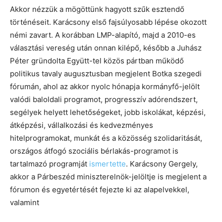
Akkor nézzük a mögöttünk hagyott szűk esztendő
történéseit. Karácsony első fajsúlyosabb lépése okozott
némi zavart. A korábban LMP-alapító, majd a 2010-es
választási vereség után onnan kilépő, később a Juhász
Péter gründolta Együtt-tel közös pártban működő
politikus tavaly augusztusban megjelent Botka szegedi
fórumán, ahol az akkor nyolc hónapja kormányfő-jelölt
valódi baloldali programot, progresszív adórendszert,
segélyek helyett lehetőségeket, jobb iskolákat, képzési,
átképzési, vállalkozási és kedvezményes
hitelprogramokat, munkát és a közösség szolidaritását,
országos átfogó szociális bérlakás-programot is
tartalmazó programját
ismertette
. Karácsony Gergely,
akkor a Párbeszéd miniszterelnök-jelöltje is megjelent a
fórumon és egyetértését fejezte ki az alapelvekkel,
valamint