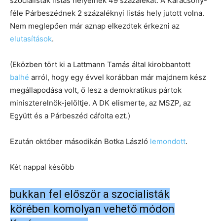
szocialisták listás helyeinek 49 százalékát. A Karácsony-
féle Párbeszédnek 2 százaléknyi listás hely jutott volna.
Nem meglepően már aznap elkezdtek érkezni az
elutasítások
.
(Eközben tört ki a Lattmann Tamás által kirobbantott
balhé
arról, hogy egy évvel korábban már majdnem kész
megállapodása volt, ő lesz a demokratikus pártok
miniszterelnök-jelöltje. A DK elismerte, az MSZP, az
Együtt és a Párbeszéd cáfolta ezt.)
Ezután október másodikán Botka László
lemondott
.
Két nappal később
bukkan fel először a szocialisták
körében komolyan vehető módon