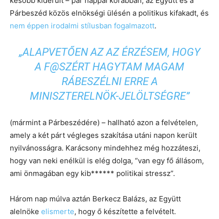
később kiderült – pár nappal korábban, az Együtt és a
Párbeszéd közös elnökségi ülésén a politikus kifakadt, és
nem éppen irodalmi stílusban fogalmazott
.
„ALAPVETŐEN AZ AZ ÉRZÉSEM, HOGY
A F@SZÉRT HAGYTAM MAGAM
RÁBESZÉLNI ERRE A
MINISZTERELNÖK-JELÖLTSÉGRE”
(mármint a Párbeszédére) – hallható azon a felvételen,
amely a két párt végleges szakítása utáni napon került
nyilvánosságra. Karácsony mindehhez még hozzáteszi,
hogy van neki enélkül is elég dolga, “van egy fő állásom,
ami önmagában egy kib****** politikai stressz”.
Három nap múlva aztán Berkecz Balázs, az Együtt
alelnöke
elismerte
, hogy ő készítette a felvételt.