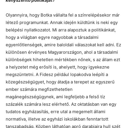
kényszerítő politikáját?
Olyannyira, hogy Botka vállalta fel a színrelépésekor már
létező programunkat. Annak idején küldtünk is neki egy
belépési nyilatkozatot. Mi arra alapoztuk a politikánkat,
hogy a világban egyre nagyobbak a társadalmi
egyenlőtlenségek, amire baloldali válaszokat kell adni. Ez
különösen érvényes Magyarországon, ahol a társadalmi
különbségek hihetetlen mértékben nőnek, s az állam ezt
a helyzetet még erősíti is, ahelyett, hogy igyekezne
megszüntetni. A Fidesz például lopakodva leépíti a
közegészségügyet, hogy átadja a terepet az egyszerű
ember számára megfizethetetlen
magánegészségügynek, ami legfeljebb a felső tíz
százalék számára lesz elérhető. Az oktatásban van egy
tudatos egyházasítás, erre utal a megemelt állami
normatíva, illetve az egyházi iskolákban fenntartott
tanszabadság. Közben láthatóan apró darabjaira hull szét