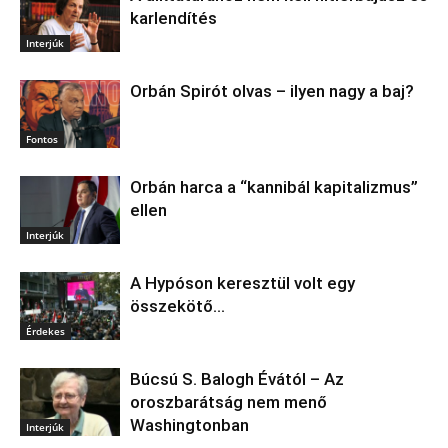
karlendítés
Interjúk
Orbán Spirót olvas – ilyen nagy a baj?
Fontos
Orbán harca a “kannibál kapitalizmus”
ellen
Interjúk
A Hypóson keresztül volt egy
összekötő…
Érdekes
Búcsú S. Balogh Évától – Az
oroszbarátság nem menő
Washingtonban
Interjúk