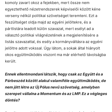
komoly zavart okoz a fejekben, mert össze nem
egyeztethető nézetrendszerek képviselői között kéne
verseny nélkül politikai szövetséget teremteni. Ezt a
feszültséget oldja majd az egyéni jelöltekre, és a
pártlistára leadott külön szavazat, mert esélyt ad a
választó politikai világnézetének a megjelenítésére a
listás szavazattal, és esély a kormányváltásra az egyéni
jelöltre adott vokssal. Úgy látom, a sokak által hiányolt
okos együttműködés viszont ma már elérhető távolságba
került.
Ennek ellentmondani látszik, hogy csak az Együtt és a
Párbeszéd között alakul valamiféle együttműködés, de
nem jött létre az Új Pólus nevű szövetség, amelyben
szerepet vállalna a Momentum és az LMP. Ez a végleges
döntés?