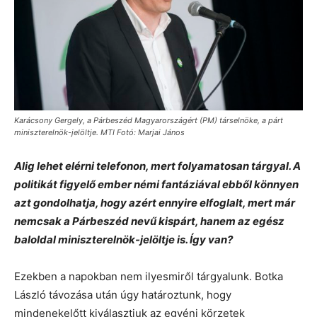
Karácsony Gergely, a Párbeszéd Magyarországért (PM) társelnöke, a párt
miniszterelnök-jelöltje. MTI Fotó: Marjai János
Alig lehet elérni telefonon, mert folyamatosan tárgyal. A
politikát figyelő ember némi fantáziával ebből könnyen
azt gondolhatja, hogy azért ennyire elfoglalt, mert már
nemcsak a Párbeszéd nevű kispárt, hanem az egész
baloldal miniszterelnök-jelöltje is. Így van?
Ezekben a napokban nem ilyesmiről tárgyalunk. Botka
László távozása után úgy határoztunk, hogy
mindenekelőtt kiválasztjuk az egyéni körzetek