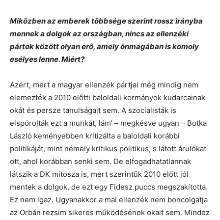
Miközben az emberek többsége szerint rossz irányba
mennek a dolgok az országban, nincs az ellenzéki
pártok között olyan erő, amely önmagában is komoly
esélyes lenne. Miért?
Azért, mert a magyar ellenzék pártjai még mindig nem
elemezték a 2010 előtti baloldali kormányok kudarcainak
okát és persze tanulságait sem. A szocialisták is
elspórolták ezt a munkát, lám’ – megkésve ugyan – Botka
László keményebben kritizálta a baloldali korábbi
politikáját, mint némely kritikus politikus, s látott árulókat
ott, ahol korábban senki sem. De elfogadhatatlannak
látszik a DK mítosza is, mert szerintük 2010 előtt jól
mentek a dolgok, de ezt egy Fidesz puccs megszakította.
Ez nem igaz. Ugyanakkor a mai ellenzék nem boncolgatja
az Orbán rezsim sikeres működésének okait sem. Mindez