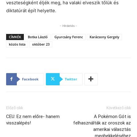
veszteségként éljék meg, ha valaki elveszik tőlük és
diktatúrát épít helyette.
- Hirdetés -
CÍMKÉK
Botka László
Gyurcsány Ferenc
Karácsony Gergely
közös lista
október 23
Facebook
Twitter
Előző cikk
Következő cikk
CEU: Ez nem előre- hanem
A Pokémon Gót is
visszalépés!
felhasználták az oroszok az
amerikai választás
meghekkeléséhez