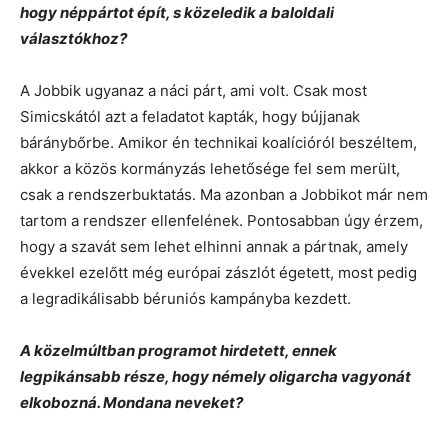
hogy néppártot épít, s közeledik a baloldali
választókhoz?
A Jobbik ugyanaz a náci párt, ami volt. Csak most
Simicskától azt a feladatot kapták, hogy bújjanak
báránybőrbe. Amikor én technikai koalícióról beszéltem,
akkor a közös kormányzás lehetősége fel sem merült,
csak a rendszerbuktatás. Ma azonban a Jobbikot már nem
tartom a rendszer ellenfelének. Pontosabban úgy érzem,
hogy a szavát sem lehet elhinni annak a pártnak, amely
évekkel ezelőtt még európai zászlót égetett, most pedig
a legradikálisabb béruniós kampányba kezdett.
A közelmúltban programot hirdetett, ennek
legpikánsabb része, hogy némely oligarcha vagyonát
elkobozná. Mondana neveket?