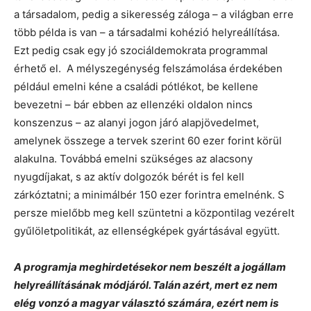
a társadalom, pedig a sikeresség záloga – a világban erre
több példa is van – a társadalmi kohézió helyreállítása.
Ezt pedig csak egy jó szociáldemokrata programmal
érhető el. A mélyszegénység felszámolása érdekében
például emelni kéne a családi pótlékot, be kellene
bevezetni – bár ebben az ellenzéki oldalon nincs
konszenzus – az alanyi jogon járó alapjövedelmet,
amelynek összege a tervek szerint 60 ezer forint körül
alakulna. Továbbá emelni szükséges az alacsony
nyugdíjakat, s az aktív dolgozók bérét is fel kell
zárkóztatni; a minimálbér 150 ezer forintra emelnénk. S
persze mielőbb meg kell szüntetni a központilag vezérelt
gyűlöletpolitikát, az ellenségképek gyártásával együtt.
A programja meghirdetésekor nem beszélt a jogállam
helyreállításának módjáról. Talán azért, mert ez nem
elég vonzó a magyar választó számára, ezért nem is