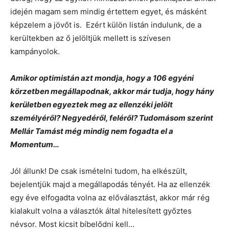
idején magam sem mindig értettem egyet, és másként
képzelem a jövőt is. Ezért külön listán indulunk, de a
kerültekben az ő jelöltjük mellett is szívesen
kampányolok.
Amikor optimistán azt mondja, hogy a 106 egyéni
körzetben megállapodnak, akkor már tudja, hogy hány
kerületben egyeztek meg az ellenzéki jelölt
személyéről? Negyedéről, feléről? Tudomásom szerint
Mellár Tamást még mindig nem fogadta el a
Momentum…
Jól állunk! De csak ismételni tudom, ha elkészült,
bejelentjük majd a megállapodás tényét. Ha az ellenzék
egy éve elfogadta volna az előválasztást, akkor már rég
kialakult volna a választók által hitelesített győztes
névsor. Most kicsit bíbelődni kell…