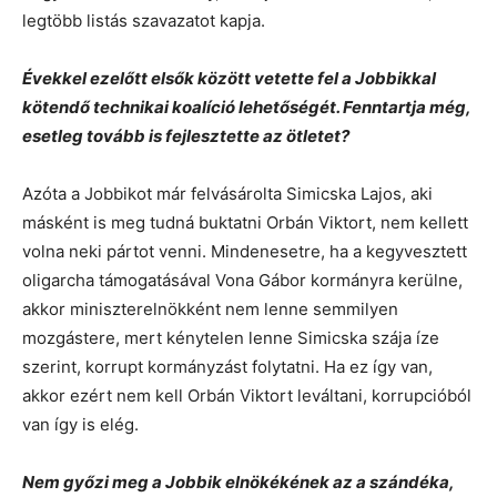
legtöbb listás szavazatot kapja.
Évekkel ezelőtt elsők között vetette fel a Jobbikkal
kötendő technikai koalíció lehetőségét. Fenntartja még,
esetleg tovább is fejlesztette az ötletet?
Azóta a Jobbikot már felvásárolta Simicska Lajos, aki
másként is meg tudná buktatni Orbán Viktort, nem kellett
volna neki pártot venni. Mindenesetre, ha a kegyvesztett
oligarcha támogatásával Vona Gábor kormányra kerülne,
akkor miniszterelnökként nem lenne semmilyen
mozgástere, mert kénytelen lenne Simicska szája íze
szerint, korrupt kormányzást folytatni. Ha ez így van,
akkor ezért nem kell Orbán Viktort leváltani, korrupcióból
van így is elég.
Nem győzi meg a Jobbik elnökékének az a szándéka,