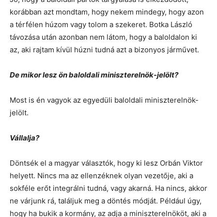
korábban azt mondtam, hogy nekem mindegy, hogy azon
a térfélen húzom vagy tolom a szekeret. Botka László
távozása után azonban nem látom, hogy a baloldalon ki
az, aki rajtam kívül húzni tudná azt a bizonyos járművet.
De mikor lesz ön baloldali miniszterelnök-jelölt?
Most is én vagyok az egyedüli baloldali miniszterelnök-
jelölt.
Vállalja?
Döntsék el a magyar választók, hogy ki lesz Orbán Viktor
helyett. Nincs ma az ellenzéknek olyan vezetője, aki a
sokféle erőt integrálni tudná, vagy akarná. Ha nincs, akkor
ne várjunk rá, találjuk meg a döntés módját. Például úgy,
hogy ha bukik a kormány, az adja a miniszterelnököt, aki a