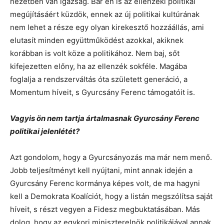
nézetben van igazság. Bár én is az ellenzéki politikai
megújításáért küzdök, ennek az új politikai kultúrának
nem lehet a része egy olyan kirekesztő hozzáállás, ami
elutasít minden együttműködést azokkal, akiknek
korábban is volt köze a politikához. Nem baj, sőt
kifejezetten előny, ha az ellenzék sokféle. Magába
foglalja a rendszerváltás óta született generáció, a
Momentum híveit, s Gyurcsány Ferenc támogatóit is.
Vagyis ön nem tartja ártalmasnak Gyurcsány Ferenc
politikai jelenlétét?
Azt gondolom, hogy a Gyurcsányozás ma már nem menő.
Jobb teljesítményt kell nyújtani, mint annak idején a
Gyurcsány Ferenc kormánya képes volt, de ma hagyni
kell a Demokrata Koalíciót, hogy a listán megszólítsa saját
híveit, s részt vegyen a Fidesz megbuktatásában. Más
dolog, hogy az egykori miniszterelnök politikájával annak