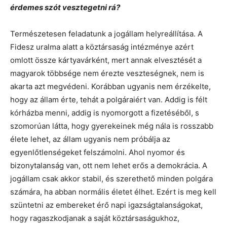
érdemes szót vesztegetni rá?
Természetesen feladatunk a jogállam helyreállítása. A
Fidesz uralma alatt a köztársaság intézménye azért
omlott össze kártyavárként, mert annak elvesztését a
magyarok többsége nem érezte veszteségnek, nem is
akarta azt megvédeni. Korábban ugyanis nem érzékelte,
hogy az állam érte, tehát a polgáraiért van. Addig is félt
kórházba menni, addig is nyomorgott a fizetéséből, s
szomorúan látta, hogy gyerekeinek még nála is rosszabb
élete lehet, az állam ugyanis nem próbálja az
egyenlőtlenségeket felszámolni. Ahol nyomor és
bizonytalanság van, ott nem lehet erős a demokrácia. A
jogállam csak akkor stabil, és szerethető minden polgára
számára, ha abban normális életet élhet. Ezért is meg kell
szüntetni az embereket érő napi igazságtalanságokat,
hogy ragaszkodjanak a saját köztársaságukhoz,