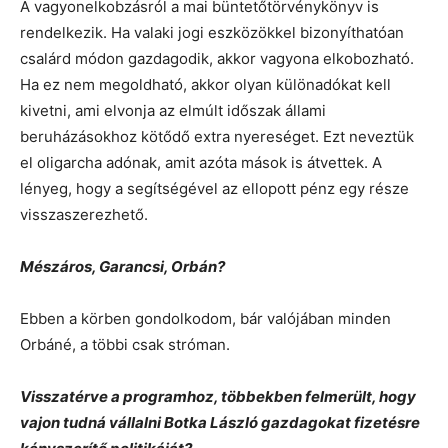
A vagyonelkobzásról a mai büntetőtörvénykönyv is
rendelkezik. Ha valaki jogi eszközökkel bizonyíthatóan
csalárd módon gazdagodik, akkor vagyona elkobozható.
Ha ez nem megoldható, akkor olyan különadókat kell
kivetni, ami elvonja az elmúlt időszak állami
beruházásokhoz kötődő extra nyereséget. Ezt neveztük
el oligarcha adónak, amit azóta mások is átvettek. A
lényeg, hogy a segítségével az ellopott pénz egy része
visszaszerezhető.
Mészáros, Garancsi, Orbán?
Ebben a körben gondolkodom, bár valójában minden
Orbáné, a többi csak stróman.
Visszatérve a programhoz, többekben felmerült, hogy
vajon tudná vállalni Botka László gazdagokat fizetésre