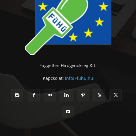
Független Hírügynökség Kft.
Kapcsolat:
info@fuhu.hu