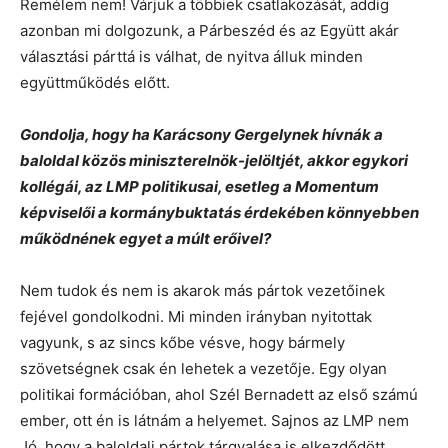
Remélem nem! Várjuk a többiek csatlakozását, addig
azonban mi dolgozunk, a Párbeszéd és az Együtt akár
választási párttá is válhat, de nyitva álluk minden
együttműködés előtt.
Gondolja, hogy ha Karácsony Gergelynek hívnák a
baloldal közös miniszterelnök-jelöltjét, akkor egykori
kollégái, az LMP politikusai, esetleg a Momentum
képviselői a kormánybuktatás érdekében könnyebben
működnének egyet a múlt erőivel?
Nem tudok és nem is akarok más pártok vezetőinek
fejével gondolkodni. Mi minden irányban nyitottak
vagyunk, s az sincs kőbe vésve, hogy bármely
szövetségnek csak én lehetek a vezetője. Egy olyan
politikai formációban, ahol Szél Bernadett az első számú
ember, ott én is látnám a helyemet. Sajnos az LMP nem
Jó, hogy a baloldali pártok tárgyalása is elkezdődött,