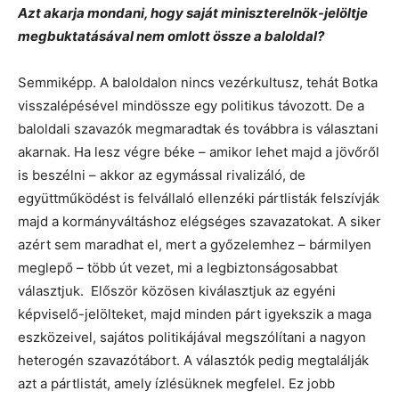
Azt akarja mondani, hogy saját miniszterelnök-jelöltje
megbuktatásával nem omlott össze a baloldal?
Semmiképp. A baloldalon nincs vezérkultusz, tehát Botka
visszalépésével mindössze egy politikus távozott. De a
baloldali szavazók megmaradtak és továbbra is választani
akarnak. Ha lesz végre béke – amikor lehet majd a jövőről
is beszélni – akkor az egymással rivalizáló, de
együttműködést is felvállaló ellenzéki pártlisták felszívják
majd a kormányváltáshoz elégséges szavazatokat. A siker
azért sem maradhat el, mert a győzelemhez – bármilyen
meglepő – több út vezet, mi a legbiztonságosabbat
választjuk. Először közösen kiválasztjuk az egyéni
képviselő-jelölteket, majd minden párt igyekszik a maga
eszközeivel, sajátos politikájával megszólítani a nagyon
heterogén szavazótábort. A választók pedig megtalálják
azt a pártlistát, amely ízlésüknek megfelel. Ez jobb