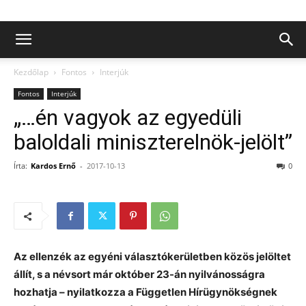
Kezdőlap
Fontos
Interjúk
Fontos
Interjúk
„…én vagyok az egyedüli
baloldali miniszterelnök-jelölt”
Írta:
Kardos Ernő
-
2017-10-13
0
Az ellenzék az egyéni választókerületben közös jelöltet
állít, s a névsort már október 23-án nyilvánosságra
hozhatja – nyilatkozza a Független Hírügynökségnek