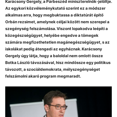
Karácsony Gergely, a Párbeszéd miniszterelnök-jelöltje.
Az egykori közvéleménykutató szerint ez a módszer
alkalmas arra, hogy megbuktassa a diktatúrát építő
Orbán rezsimet, amelynek céljai között nem szerepel a
szegénység felszámolása. Viszont lopakodva leépíti a
közegészségügyet, helyébe engedve a tömegek
számára megfizethetetlen magánegészségügyet, s az
iskolákat pedig átengedi az egyháznak. Karácsony
Gergely úgy látja, hogy a baloldal nem omlott össze
Botka László távozásával, hisz mindössze egy politikus
távozott, a szociáldemokrata, mélyszegénységet
felszámolni akaró program megmaradt.