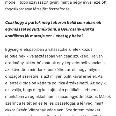
modell, több szavazatot gyűjt, mint a négy évvel ezelőtt
fogcsikorgatva létrejött összefogás.
Csakhogy a pártok még táboron belül sem akarnak
egymással együttműködni, a Gyurcsány-Botka
konfliktus jól mutatja ezt. Lehet így béke?
Egységre elsősorban a választókerületek közös
jelöltjeinek kiválasztásában van csak szükség. Ha van
eredmény, akkor húzhatunk egy képzeletbeli vonalat, s
azt követően mindenki beszélhet arról, hogy milyen
országot szeretne, s azt milyen politikával érné el. Az
ellenzéki oldalon kétfajta politika érzékelhető. Az egyik
azt vallja, hogy meg kell újítani a politikát, s ebben a
munkában a régiekkel nem szabad együttműködni. Mások
szerint a feltétlen és teljes összefogás a lényeg, mert
akkor Orbán Viktornak vége van. Szerintem mindkét