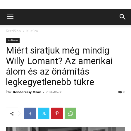
Kezdőlap
Kultúra
Kultúra
Miért siratjuk még mindig
Willy Lomant? Az amerikai
álom és az önámítás
legkegyetlenebb tükre
Írta:
Kenderessy Milán
-
2026-06-08
0