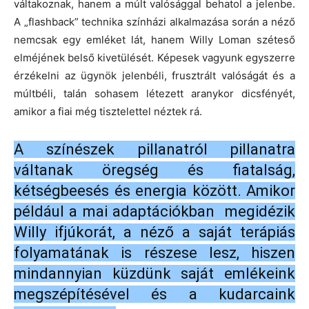
váltakoznak, hanem a múlt valósággal behatol a jelenbe.
A „flashback” technika színházi alkalmazása során a néző
nemcsak egy emléket lát, hanem Willy Loman széteső
elméjének belső kivetülését. Képesek vagyunk egyszerre
érzékelni az ügynök jelenbéli, frusztrált valóságát és a
múltbéli, talán sohasem létezett aranykor dicsfényét,
amikor a fiai még tisztelettel néztek rá.
A színészek pillanatról pillanatra
váltanak öregség és fiatalság,
kétségbeesés és energia között. Amikor
például a mai adaptációkban megidézik
Willy ifjúkorát, a néző a saját terápiás
folyamatának is részese lesz, hiszen
mindannyian küzdünk saját emlékeink
megszépítésével és a kudarcaink