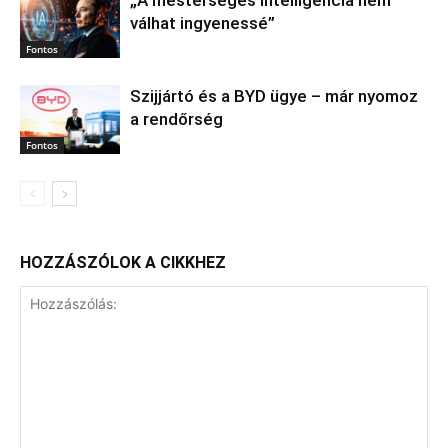
„A mesterséges intelligencia nem
válhat ingyenessé”
Fontos
Szijjártó és a BYD ügye – már nyomoz
a rendőrség
Fontos
HOZZÁSZÓLOK A CIKKHEZ