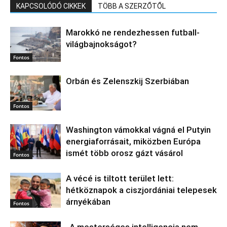
KAPCSOLÓDÓ CIKKEK
TÖBB A SZERZŐTŐL
Marokkó ne rendezhessen futball-
világbajnokságot?
Fontos
Orbán és Zelenszkij Szerbiában
Fontos
Washington vámokkal vágná el Putyin
energiaforrásait, miközben Európa
ismét több orosz gázt vásárol
Fontos
A vécé is tiltott terület lett:
hétköznapok a ciszjordániai telepesek
árnyékában
Fontos