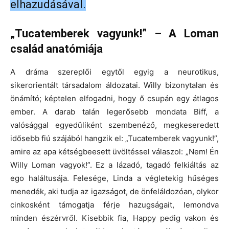
elhazudásával.
„Tucatemberek vagyunk!” – A Loman
család anatómiája
A dráma szereplői egytől egyig a neurotikus,
sikerorientált társadalom áldozatai. Willy bizonytalan és
önámító; képtelen elfogadni, hogy ő csupán egy átlagos
ember. A darab talán legerősebb mondata Biff, a
valósággal egyedüliként szembenéző, megkeseredett
idősebb fiú szájából hangzik el: „Tucatemberek vagyunk!”,
amire az apa kétségbeesett üvöltéssel válaszol: „Nem! Én
Willy Loman vagyok!”. Ez a lázadó, tagadó felkiáltás az
ego haláltusája. Felesége, Linda a végletekig hűséges
menedék, aki tudja az igazságot, de önfeláldozóan, olykor
cinkosként támogatja férje hazugságait, lemondva
minden észérvről. Kisebbik fia, Happy pedig vakon és