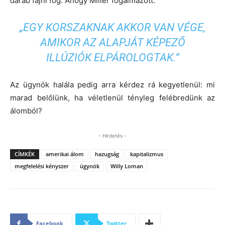
darab fájni fog. Ahogy Miller fogalmazott:
„EGY KORSZAKNAK AKKOR VAN VÉGE,
AMIKOR AZ ALAPJÁT KÉPEZŐ
ILLÚZIÓK ELPÁROLOGTAK.”
Az ügynök halála pedig arra kérdez rá kegyetlenül: mi
marad belőlünk, ha véletlenül tényleg felébredünk az
álomból?
- Hirdetés -
CÍMKÉK
amerikai álom
hazugság
kapitalizmus
megfelelési kényszer
ügynök
Willy Loman
Facebook
Twitter