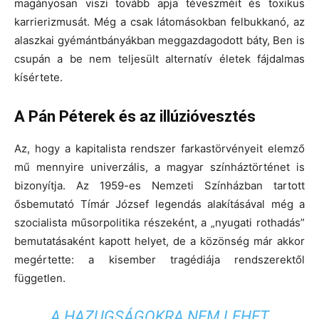
magányosan viszi tovább apja téveszméit és toxikus
karrierizmusát. Még a csak látomásokban felbukkanó, az
alaszkai gyémántbányákban meggazdagodott báty, Ben is
csupán a be nem teljesült alternatív életek fájdalmas
kísértete.
A Pán Péterek és az illúzióvesztés
Az, hogy a kapitalista rendszer farkastörvényeit elemző
mű mennyire univerzális, a magyar színháztörténet is
bizonyítja. Az 1959-es Nemzeti Színházban tartott
ősbemutató Tímár József legendás alakításával még a
szocialista műsorpolitika részeként, a „nyugati rothadás”
bemutatásaként kapott helyet, de a közönség már akkor
megértette: a kisember tragédiája rendszerektől
független.
A HAZUGSÁGOKRA NEM LEHET