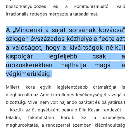
boszorkányüldözés és a kommunizmustól való
irracionális rettegés mérgezte a társadalmat.
A „Mindenki a saját sorsának kovácsa”
szlogen évszázados közhelye elfedte azt
a valóságot, hogy a kiváltságok nélküli
kispolgár legfeljebb csak a
mókuskerékben hajthatja magát a
végkimerülésig.
Millert, kora egyik legjelentősebb drámaíróját is
meghurcolta az Amerika-ellenes tevékenységet vizsgáló
bizottság. Mivel nem volt hajlandó barátait és pályatársait
– köztük az őt egyébként beáruló Elia Kazan rendezőt –
feladni, feketelistára került. Ez a személyes
meghurcoltatás, a rendszerrel szembeni kiábrándultság