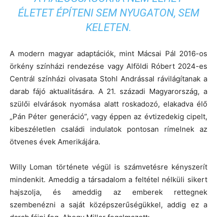
ÉLETET ÉPÍTENI SEM NYUGATON, SEM
KELETEN.
A modern magyar adaptációk, mint Mácsai Pál 2016-os
örkény színházi rendezése vagy Alföldi Róbert 2024-es
Centrál színházi olvasata Stohl Andrással rávilágítanak a
darab fájó aktualitására. A 21. századi Magyarország, a
szülői elvárások nyomása alatt roskadozó, elakadva élő
„Pán Péter generáció”, vagy éppen az évtizedekig cipelt,
kibeszéletlen családi indulatok pontosan rímelnek az
ötvenes évek Amerikájára.
Willy Loman története végül is számvetésre kényszerít
mindenkit. Ameddig a társadalom a feltétel nélküli sikert
hajszolja, és ameddig az emberek rettegnek
szembenézni a saját középszerűségükkel, addig ez a