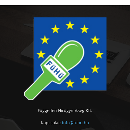
Független Hírügynökség Kft.
Kapcsolat:
info@fuhu.hu