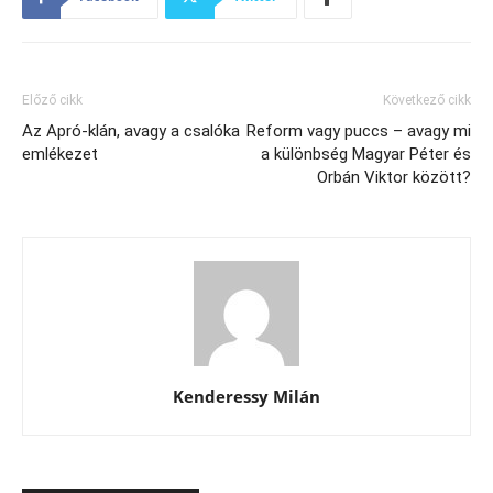
Előző cikk
Következő cikk
Az Apró-klán, avagy a csalóka
Reform vagy puccs – avagy mi
emlékezet
a különbség Magyar Péter és
Orbán Viktor között?
Kenderessy Milán