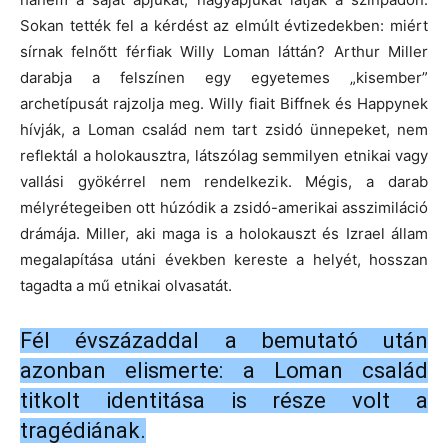
Sokan tették fel a kérdést az elmúlt évtizedekben: miért
sírnak felnőtt férfiak Willy Loman láttán? Arthur Miller
darabja a felszínen egy egyetemes „kisember”
archetípusát rajzolja meg. Willy fiait Biffnek és Happynek
hívják, a Loman család nem tart zsidó ünnepeket, nem
reflektál a holokausztra, látszólag semmilyen etnikai vagy
vallási gyökérrel nem rendelkezik. Mégis, a darab
mélyrétegeiben ott húzódik a zsidó-amerikai asszimiláció
drámája. Miller, aki maga is a holokauszt és Izrael állam
megalapítása utáni években kereste a helyét, hosszan
tagadta a mű etnikai olvasatát.
Fél évszázaddal a bemutató után
azonban elismerte: a Loman család
titkolt identitása is része volt a
tragédiának.