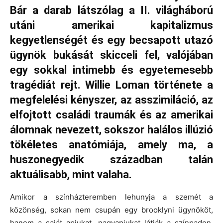
Bár a darab látszólag a II. világháború
utáni amerikai kapitalizmus
kegyetlenségét és egy becsapott utazó
ügynök bukását skicceli fel, valójában
egy sokkal intimebb és egyetemesebb
tragédiát rejt. Willie Loman története a
megfelelési kényszer, az asszimiláció, az
elfojtott családi traumák és az amerikai
álomnak nevezett, sokszor halálos illúzió
tökéletes anatómiája, amely ma, a
huszonegyedik században talán
aktuálisabb, mint valaha.
Amikor a színházteremben lehunyja a szemét a
közönség, sokan nem csupán egy brooklyni ügynököt,
hanem a saját apjukat, nagyapjukat látják a színpadon.