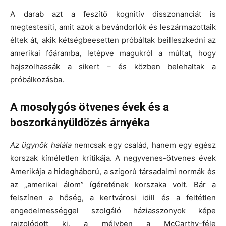
A darab azt a feszítő kognitív disszonanciát is
megtestesíti, amit azok a bevándorlók és leszármazottaik
éltek át, akik kétségbeesetten próbáltak beilleszkedni az
amerikai főáramba, letépve magukról a múltat, hogy
hajszolhassák a sikert – és közben belehaltak a
próbálkozásba.
A mosolygós ötvenes évek és a
boszorkányüldözés árnyéka
Az ügynök halála
nemcsak egy család, hanem egy egész
korszak kíméletlen kritikája. A negyvenes-ötvenes évek
Amerikája a hidegháború, a szigorú társadalmi normák és
az „amerikai álom” ígéretének korszaka volt. Bár a
felszínen a hőség, a kertvárosi idill és a feltétlen
engedelmességgel szolgáló háziasszonyok képe
rajzolódott ki, a mélyben a McCarthy-féle