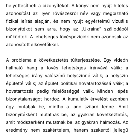
helyettesítheti a bizonyítékot. A könyv nem nyújt hiteles
azonosítást az ilyen lövészekről név vagy megbízható
fizikai leírás alapján, és nem nyújt egyértelmű vizuális
bizonyítékot sem arra, hogy az „Ukraina” szállodából
működtek. A lehetséges lövéspozíciók nem azonosak az
azonosított elkövetőkkel.
A probléma a következtetés túlterjesztése. Egy videón
hallható hang a lövés lehetséges irányává válik; a
lehetséges irány valószínű helyszínné válik; a helyszín
épületté válik; az épület politikai hovatartozássá válik; a
hovatartozás pedig felelősséggé válik. Minden lépés
bizonytalanságot hordoz. A kumulatív érvelést azonban
úgy mutatják be, mintha a lánc szilárd lenne. Amit
bizonyítékként mutatnak be, az gyakran következtetés;
amit módszerként mutatnak be, az gyakran halmozás. Az
eredmény nem szakértelem, hanem szakértői jellegű