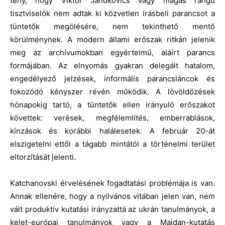
tény, hogy Viktor Janukovics vagy magas rangú
tisztviselők nem adtak ki közvetlen írásbeli parancsot a
tüntetők megölésére, nem tekinthető mentő
körülménynek. A modern állami erőszak ritkán jelenik
meg az archívumokban egyértelmű, aláírt parancs
formájában. Az elnyomás gyakran delegált hatalom,
engedélyező jelzések, informális parancsláncok és
fokozódó kényszer révén működik. A lövöldözések
hónapokig tartó, a tüntetők ellen irányuló erőszakot
követtek: verések, megfélemlítés, emberrablások,
kínzások és korábbi halálesetek. A február 20-át
elszigetelni ettől a tágabb mintától a történelmi terület
eltorzítását jelenti.
Katchanovski érvelésének fogadtatási problémája is van.
Annak ellenére, hogy a nyilvános vitában jelen van, nem
vált produktív kutatási irányzattá az ukrán tanulmányok, a
kelet-európai tanulmányok vagy a Majdan-kutatás