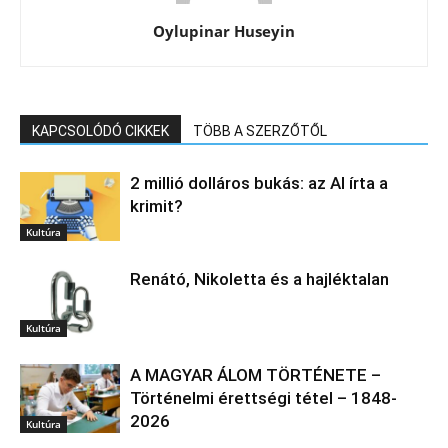
Oylupinar Huseyin
KAPCSOLÓDÓ CIKKEK
TÖBB A SZERZŐTŐL
2 millió dolláros bukás: az AI írta a
krimit?
Kultúra
Renátó, Nikoletta és a hajléktalan
Kultúra
A MAGYAR ÁLOM TÖRTÉNETE –
Történelmi érettségi tétel – 1848-
2026
Kultúra