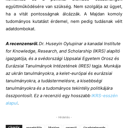
együttműködésére van szükség. Nem szolgálja az ügyet,
ha a vitát pontosságnak álcázzák. A Majdan komoly
tudományos kutatást érdemel, nem pedig tudásnak vélt
adatdombokat.
A recenzensről.
Dr. Huseyin Oylupinar a kanadai Institute
for Knowledge, Research, and Scholarship (IKRS) alapító
igazgatója, és a svédországi Uppsalai Egyetem Orosz és
Eurázsiai Tanulmányok Intézetének (IRES) tagja. Munkája
az ukrán tanulmányokra, a kelet-európai és eurázsiai
tanulmányokra, a tudástermelésre, a kisebbségi
tanulmányokra és a tudományos tekintély politikájára
összpontosít. Ez a recenzió egy hosszabb
IKRS-esszén
alapul
.
- Hirdetés -
CÍMKÉK
annektálás
Majdan
recenió
újraértelmezés