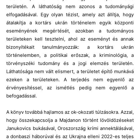
területén. A láthatóság nem azonos a tudományági
elfogadásával. Egy olyan tézist, amely azt állítja, hogy
átalakítja a kortárs ukrán történelem egyik központi
eseményének megértését, azokban a tudományos
területeken kell tesztelni, ahol az eseményt és annak
bizonyítékait tanulmányozzák: a kortárs ukrán
történelemben, a politikai erőszak, a kriminológia, a
törvényszéki tudomány és a jogi elemzés területén.
Láthatósága nem vált elismert, a területet építő munkává
ezeken a területeken. A terjedés nem egyenlő az
érvényesítéssel, az ismétlés pedig nem egyenlő a
befogadással.
A könyv továbbá hajlamos az ok-okozati túlzásokra. Azzal,
hogy összekapcsolja a Majdanon történt lövöldözéseket
Janukovics bukásával, Oroszország krími annektálásával,
a donbaszi háborúval és az Ukrajna elleni 2022-es teljes