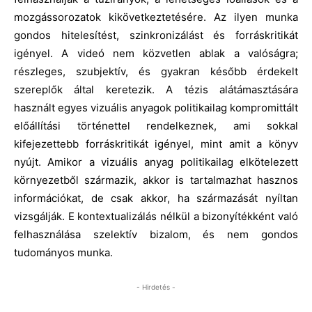
mozgássorozatok kikövetkeztetésére. Az ilyen munka
gondos hitelesítést, szinkronizálást és forráskritikát
igényel. A videó nem közvetlen ablak a valóságra;
részleges, szubjektív, és gyakran később érdekelt
szereplők által keretezik. A tézis alátámasztására
használt egyes vizuális anyagok politikailag kompromittált
előállítási történettel rendelkeznek, ami sokkal
kifejezettebb forráskritikát igényel, mint amit a könyv
nyújt. Amikor a vizuális anyag politikailag elkötelezett
környezetből származik, akkor is tartalmazhat hasznos
információkat, de csak akkor, ha származását nyíltan
vizsgálják. E kontextualizálás nélkül a bizonyítékként való
felhasználása szelektív bizalom, és nem gondos
tudományos munka.
- Hirdetés -