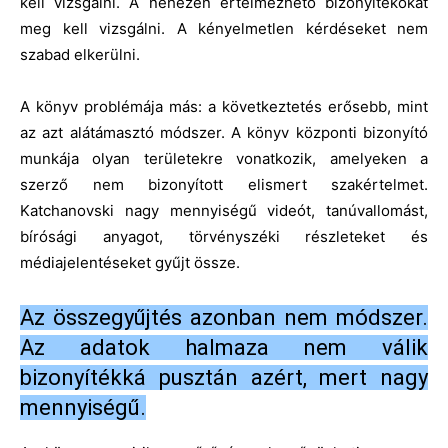
kell vizsgálni. A nehezen értelmezhető bizonyítékokat
meg kell vizsgálni. A kényelmetlen kérdéseket nem
szabad elkerülni.
A könyv problémája más: a következtetés erősebb, mint
az azt alátámasztó módszer. A könyv központi bizonyító
munkája olyan területekre vonatkozik, amelyeken a
szerző nem bizonyított elismert szakértelmet.
Katchanovski nagy mennyiségű videót, tanúvallomást,
bírósági anyagot, törvényszéki részleteket és
médiajelentéseket gyűjt össze.
Az összegyűjtés azonban nem módszer.
Az adatok halmaza nem válik
bizonyítékká pusztán azért, mert nagy
mennyiségű.