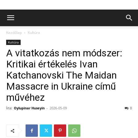
Kezdőlap
Kultúra
Kultúra
A vitatkozás nem módszer:
Kritikai értékelés Ivan
Katchanovski The Maidan
Massacre in Ukraine című
művéhez
Írta:
Oylupinar Huseyin
-
2026-05-09
0