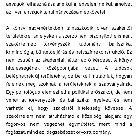
anyagok felhasználása anélkül a fegyelem nélkül, amelyet
az ilyen anyagok tanulmányozása megkövetel.
A könyv nagymértékben támaszkodik olyan szakértői
területekre, amelyeken a szerző nem bizonyított elismert
szakértelmet: törvényszéki tudomány, ballisztika,
kriminológia, büntetőeljárás és helyszínrekonstrukció. Ez
nem csupán az akadémiai háttér apró kérdése. A könyv
hitelességének középpontjába vezet. A tudósok
beléphetnek új területekre, de be kell mutatniuk, hogyan
felelnek meg azoknak a területeknek a szabványainak.
Egy politológus elemezheti a politikai erőszakot, de nem
vehet át törvényszéki és ballisztikai nyelvet, és nem
várhatja el, hogy szakértői hitelesség kövesse. A
szakértelem nem átruházható a közelség alapján: egy
fogorvos nem végezhet agyműtétet, mert mind a
fogászat, mind az idegsebészet orvostudomány.