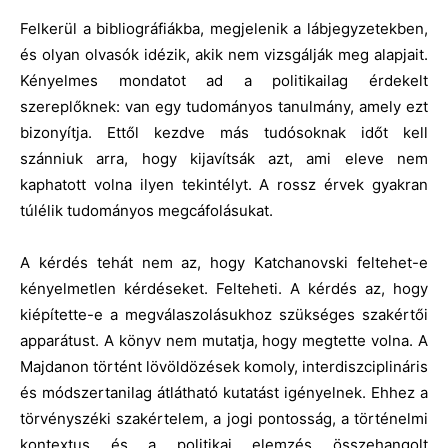
Felkerül a bibliográfiákba, megjelenik a lábjegyzetekben,
és olyan olvasók idézik, akik nem vizsgálják meg alapjait.
Kényelmes mondatot ad a politikailag érdekelt
szereplőknek: van egy tudományos tanulmány, amely ezt
bizonyítja. Ettől kezdve más tudósoknak időt kell
szánniuk arra, hogy kijavítsák azt, ami eleve nem
kaphatott volna ilyen tekintélyt. A rossz érvek gyakran
túlélik tudományos megcáfolásukat.
A kérdés tehát nem az, hogy Katchanovski feltehet-e
kényelmetlen kérdéseket. Felteheti. A kérdés az, hogy
kiépítette-e a megválaszolásukhoz szükséges szakértői
apparátust. A könyv nem mutatja, hogy megtette volna. A
Majdanon történt lövöldözések komoly, interdiszciplináris
és módszertanilag átlátható kutatást igényelnek. Ehhez a
törvényszéki szakértelem, a jogi pontosság, a történelmi
kontextus és a politikai elemzés összehangolt