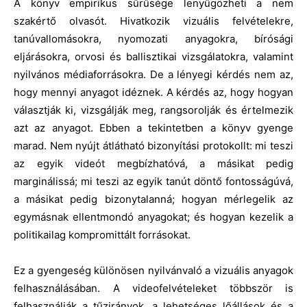
A könyv empirikus sűrűsége lenyűgözheti a nem
szakértő olvasót. Hivatkozik vizuális felvételekre,
tanúvallomásokra, nyomozati anyagokra, bírósági
eljárásokra, orvosi és ballisztikai vizsgálatokra, valamint
nyilvános médiaforrásokra. De a lényegi kérdés nem az,
hogy mennyi anyagot idéznek. A kérdés az, hogy hogyan
választják ki, vizsgálják meg, rangsorolják és értelmezik
azt az anyagot. Ebben a tekintetben a könyv gyenge
marad. Nem nyújt átlátható bizonyítási protokollt: mi teszi
az egyik videót megbízhatóvá, a másikat pedig
marginálissá; mi teszi az egyik tanút döntő fontosságúvá,
a másikat pedig bizonytalanná; hogyan mérlegelik az
egymásnak ellentmondó anyagokat; és hogyan kezelik a
politikailag kompromittált forrásokat.
Ez a gyengeség különösen nyilvánvaló a vizuális anyagok
felhasználásában. A videofelvételeket többször is
felhasználják a tűzirányok, a lehetséges lőállások és a