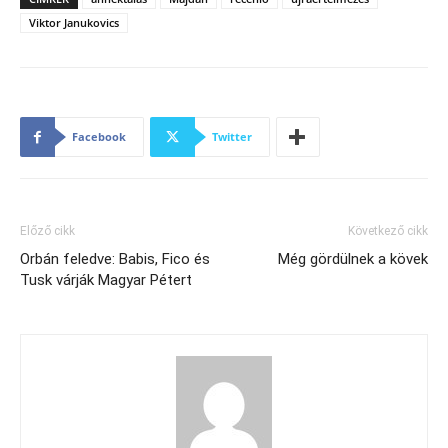
Viktor Janukovics
Facebook
Twitter
Előző cikk
Következő cikk
Orbán feledve: Babis, Fico és
Még gördülnek a kövek
Tusk várják Magyar Pétert