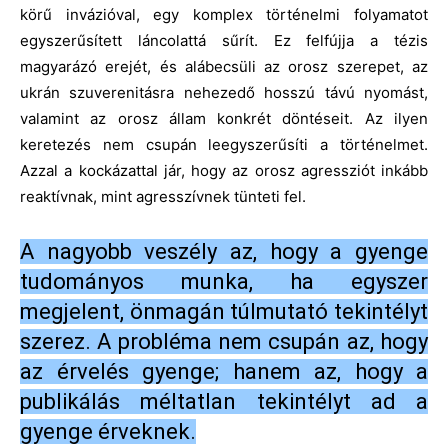
körű invázióval, egy komplex történelmi folyamatot
egyszerűsített láncolattá sűrít. Ez felfújja a tézis
magyarázó erejét, és alábecsüli az orosz szerepet, az
ukrán szuverenitásra nehezedő hosszú távú nyomást,
valamint az orosz állam konkrét döntéseit. Az ilyen
keretezés nem csupán leegyszerűsíti a történelmet.
Azzal a kockázattal jár, hogy az orosz agressziót inkább
reaktívnak, mint agresszívnek tünteti fel.
A nagyobb veszély az, hogy a gyenge
tudományos munka, ha egyszer
megjelent, önmagán túlmutató tekintélyt
szerez. A probléma nem csupán az, hogy
az érvelés gyenge; hanem az, hogy a
publikálás méltatlan tekintélyt ad a
gyenge érveknek.