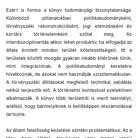
Ezért is fontos a könyv tudományági bizonytalansága.
Különböző pillanatokban politikatudományként,
törvényszéki rekonstrukcióként, jogi elemzésként és
kortárs történelemként szólal meg. Az
interdiszciplinaritás akkor lehet produktív, ha elfogadja az
általa érintett minden terület kötelezettségeit. Itt a
területek közötti mozgás gyakran inkább kitérőnek tűnik,
mint integrációnak. A politikatudományi keretekre
hivatkoznak, de azokat nem használják szisztematikusan.
A törvényszéki állításokat megfelelő technikai validálás
nélkül terjesztik elő. A történelmi kontextust szelektíven
alkalmazzák. A könyv több területről is merít tekintélyt,
anélkül, hogy bármelyiknek is kellőképpen elszámolással
tartozna.
Az állami felelősség kezelése szintén problematikus. Az a