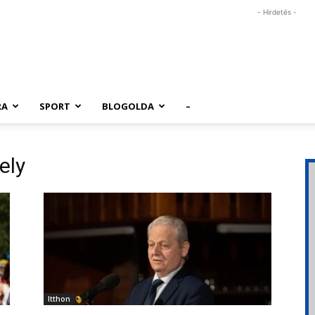
- Hirdetés -
RA
SPORT
BLOGOLDA
–
ely
Itthon