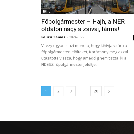
Itthon
Főpolgármester – Hajh, a NER
oldalon nagy a zsivaj, lárma!
Falusi Tamas
-
2024-03-26
Vitézy ugyanis azt mondta, hogy kihívja vitára a
főpolgármester jelölteket, Karácsony meg azzal
utasította vissza, hogy ameddig nem tiszta, ki a
FIDESZ főpolgármester jelöltje,...
...
1
2
3
20