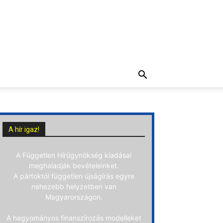
A hír igaz!
A Független Hírügynökség kiadásai
meghaladják bevételeinket.
A pártoktól független újságírás egyre
nehezebb helyzetben van
Magyarországon.
A hagyományos finanszírozás modelleket