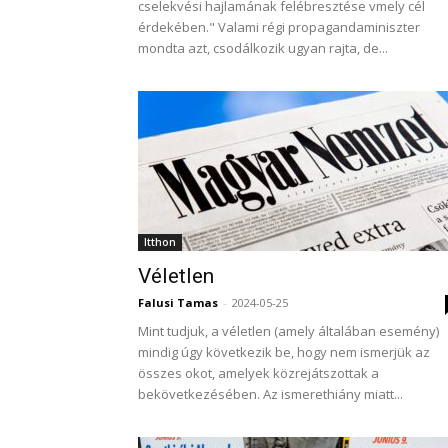
cselekvési hajlamának felébresztése vmely cél
érdekében." Valami régi propagandaminiszter
mondta azt, csodálkozik ugyan rajta, de...
Itthon
Véletlen
Falusi Tamas
-
2024-05-25
Mint tudjuk, a véletlen (amely általában esemény)
mindig úgy következik be, hogy nem ismerjük az
összes okot, amelyek közrejátszottak a
bekövetkezésében. Az ismerethiány miatt...