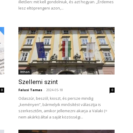
illetően: mit kell gondolniuk, és azt hogyan. „Érdemes
lesz eltöprengeni azon,...
Itthon
Szellemi szint
Falusi Tamas
-
2024-05-18
0
0
Odaszúr, beszól, kioszt, és persze mindig
„keményen”, bármelyik minősítést választja is
szerkesztőm, amikor jellemezni akarja a Valaki (=
nem akárki) által a saját közösségi...