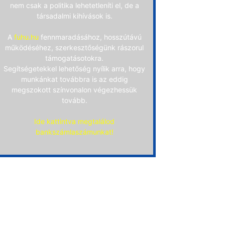
nem csak a politika lehetetleníti el, de a
társadalmi kihívások is.
A
fuhu.hu
fennmaradásához, hosszútávú
működéséhez, szerkesztőségünk rászorul
támogatásotokra.
Segítségetekkel lehetőség nyílik arra, hogy
munkánkat továbbra is az eddig
megszokott színvonalon végezhessük
tovább.
Ide kattintva megtalálod
bankszámlaszámunkat!