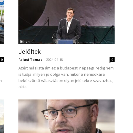
Itthon
Jelöltek
Falusi Tamas
-
2024-04-18
0
0
Azért mázlista ám ez a budapesti népség! Pedig nem
is tudja, milyen jó dolga van, mikor a nemsokára
m
beköszöntő választáson olyan jelöltekre szavazhat,
akik...