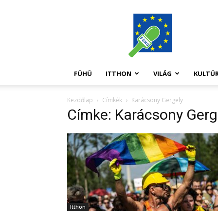
FüHü
FÜHÜ
ITTHON
VILÁG
KULTÚ
Kezdőlap
Címkék
Karácsony Gergely
Címke: Karácsony Gerg
Itthon