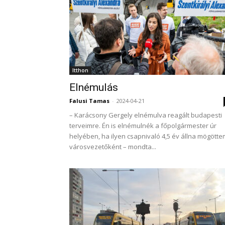
Itthon
Elnémulás
Falusi Tamas
-
2024-04-21
– Karácsony Gergely elnémulva reagált budapesti
terveimre. Én is elnémulnék a főpolgármester úr
helyében, ha ilyen csapnivaló 4,5 év állna mögötte
városvezetőként – mondta...