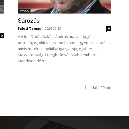
Itthon
Sározás
Falusi Tamas
-
2024-02-13
0
0
Azt írja Orbán Balázs András magyar jogász,
politológus, okleveles kodifikátor, egyetemi oktató, a
miniszterelnök politikai igazgatója, egyben
Magyarország 33. legbefolyásosabb embere a
Mandiner idézte...
1. oldal a 20-ból