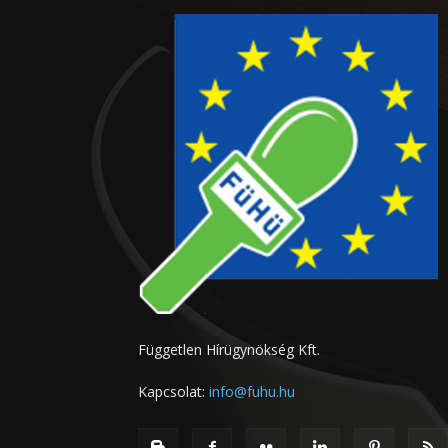
Független Hírügynökség Kft.
Kapcsolat:
info@fuhu.hu