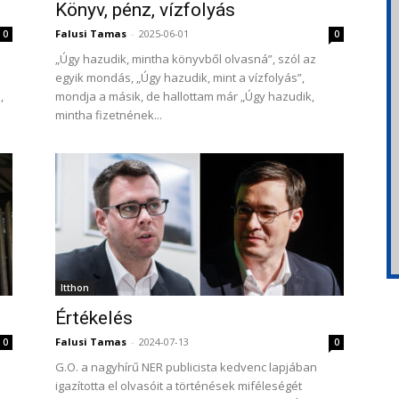
Könyv, pénz, vízfolyás
Falusi Tamas
-
2025-06-01
0
0
„Úgy hazudik, mintha könyvből olvasná”, szól az
egyik mondás, „Úgy hazudik, mint a vízfolyás”,
,
mondja a másik, de hallottam már „Úgy hazudik,
mintha fizetnének...
Itthon
Értékelés
Falusi Tamas
-
2024-07-13
0
0
G.O. a nagyhírű NER publicista kedvenc lapjában
igazította el olvasóit a történések miféleségét