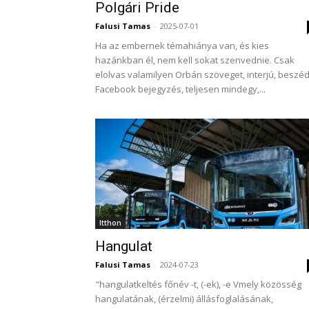
Polgári Pride
Falusi Tamas
-
2025-07-01
Ha az embernek témahiánya van, és kies
hazánkban él, nem kell sokat szenvednie. Csak
elolvas valamilyen Orbán szöveget, interjú, beszéd
Facebook bejegyzés, teljesen mindegy,...
Itthon
Hangulat
Falusi Tamas
-
2024-07-23
"hangulatkeltés főnév -t, (-ek), -e Vmely közösség
hangulatának, (érzelmi) állásfoglalásának,