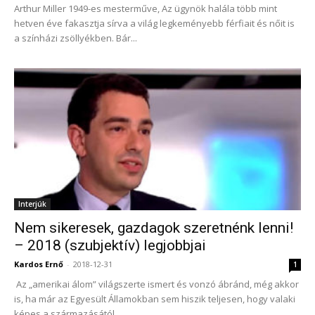
Arthur Miller 1949-es mesterműve, Az ügynök halála több mint
hetven éve fakasztja sírva a világ legkeményebb férfiait és nőit is
a színházi zsöllyékben. Bár...
Interjúk
Nem sikeresek, gazdagok szeretnénk lenni!
– 2018 (szubjektív) legjobbjai
Kardos Ernő
-
2018-12-31
1
Az „amerikai álom” világszerte ismert és vonzó ábránd, még akkor
is, ha már az Egyesült Államokban sem hiszik teljesen, hogy valaki
képes a származásától,...