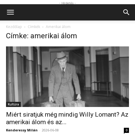
- Hirdetés -
Kezdőlap
Címkék
Amerikai álom
Címke: amerikai álom
Kultúra
Miért siratjuk még mindig Willy Lomant? Az
amerikai álom és az...
Kenderessy Milán
-
2026-06-08
0