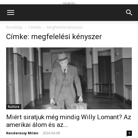
- Hirdetés -
Kezdőlap
Címkék
Megfelelési kényszer
Címke: megfelelési kényszer
Kultúra
Miért siratjuk még mindig Willy Lomant? Az
amerikai álom és az...
Kenderessy Milán
-
2026-06-08
0