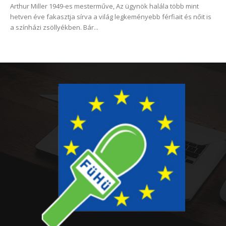
Arthur Miller 1949-es mesterműve, Az ügynök halála több mint
hetven éve fakasztja sírva a világ legkeményebb férfiait és nőit is
a színházi zsöllyékben. Bár...