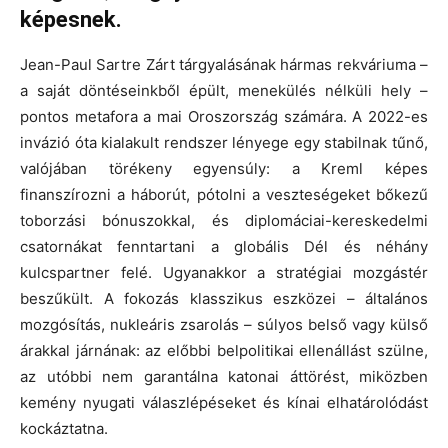
képesnek.
Jean-Paul Sartre Zárt tárgyalásának hármas rekváriuma –
a saját döntéseinkből épült, menekülés nélküli hely –
pontos metafora a mai Oroszország számára. A 2022-es
invázió óta kialakult rendszer lényege egy stabilnak tűnő,
valójában törékeny egyensúly: a Kreml képes
finanszírozni a háborút, pótolni a veszteségeket bőkezű
toborzási bónuszokkal, és diplomáciai-kereskedelmi
csatornákat fenntartani a globális Dél és néhány
kulcspartner felé. Ugyanakkor a stratégiai mozgástér
beszűkült. A fokozás klasszikus eszközei – általános
mozgósítás, nukleáris zsarolás – súlyos belső vagy külső
árakkal járnának: az előbbi belpolitikai ellenállást szülne,
az utóbbi nem garantálna katonai áttörést, miközben
kemény nyugati válaszlépéseket és kínai elhatárolódást
kockáztatna.