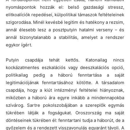
nyomáspontok hozzák el: belső gazdasági stressz,
elitkoalíciók repedései, külpolitikai támaszok feltételeinek
szigorodása. Minél kevésbé legitim és hatékony a rezsim,
annál élesebb lesz a posztputyin hatalmi verseny – és
annál bizonytalanabb a stabilitás, amelyet a rendszer
egykor ígért.
Putyin csapdája tehát kettős. Katonailag nincs
kockázatmentes eszkalációs vagy deeszkalációs opció,
politikailag pedig a háború fenntartása a saját
legitimációjának fenntartásához kötötte. A társadalom
csapdája, hogy a kiút intézményi feltételei hiányoznak,
miközben a háború ára egyre inkább a mindennapokba
szivárog. Sartre pokolszobájában a szereplők egymás
tükrében látják a fogságukat. Oroszország ma saját
döntéseinek tükrében él: fenntartani tudja a háborút, de a
győzelem és a rendezett visszavonulás egyaránt távoli. A