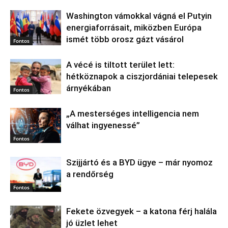
Washington vámokkal vágná el Putyin
energiaforrásait, miközben Európa
ismét több orosz gázt vásárol
Fontos
A vécé is tiltott terület lett:
hétköznapok a ciszjordániai telepesek
árnyékában
Fontos
„A mesterséges intelligencia nem
válhat ingyenessé”
Fontos
Szijjártó és a BYD ügye – már nyomoz
a rendőrség
Fontos
Fekete özvegyek – a katona férj halála
jó üzlet lehet