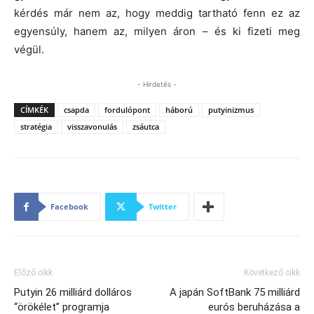
kérdés már nem az, hogy meddig tartható fenn ez az
egyensúly, hanem az, milyen áron – és ki fizeti meg
végül.
- Hirdetés -
CÍMKÉK
csapda
fordulópont
háború
putyinizmus
stratégia
visszavonulás
zsáutca
Facebook
Twitter
Előző cikk
Következő cikk
Putyin 26 milliárd dolláros
A japán SoftBank 75 milliárd
“örökélet” programja
eurós beruházása a