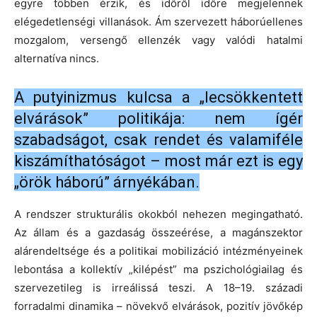
egyre többen érzik, és időről időre megjelennek
elégedetlenségi villanások. Ám szervezett háborúellenes
mozgalom, versengő ellenzék vagy valódi hatalmi
alternatíva nincs.
A putyinizmus kulcsa a „lecsökkentett
elvárások” politikája: nem ígér
szabadságot, csak rendet és valamiféle
kiszámíthatóságot – most már ezt is egy
„örök háború” árnyékában.
A rendszer strukturális okokból nehezen megingatható.
Az állam és a gazdaság összeérése, a magánszektor
alárendeltsége és a politikai mobilizáció intézményeinek
lebontása a kollektív „kilépést” ma pszichológiailag és
szervezetileg is irreálissá teszi. A 18–19. századi
forradalmi dinamika – növekvő elvárások, pozitív jövőkép