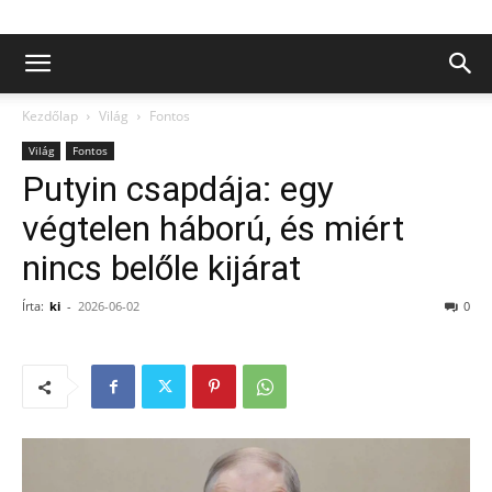
Kezdőlap
Világ
Fontos
Világ
Fontos
Putyin csapdája: egy
végtelen háború, és miért
nincs belőle kijárat
Írta:
ki
-
2026-06-02
0