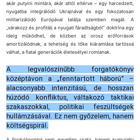
akár putyini mintára, akár attól eltérve – egy harcedzett,
nyugatba integrálódó Ukrajnával és egy fokozatosan
militarizálódó Európával találja szemben magát. A
„várakozz és profitálj a nyugati fáradtságból” doktrína egy
ideig működhet, de közben az orosz erőforrások
amortizálódnak, a tehetség és tőke kiáramlása tartóssá
válhat, a fiatal generációk életesélyei romlanak.
A legvalószínűbb forgatókönyv
középtávon a „fenntartott háború” –
alacsonyabb intenzitású, de hosszan
húzódó konfliktus, váltakozó taktikai
szakaszokkal, politikai feszültségek
hullámzásával. Ez nem győzelem, hanem
költségspirál.
A fordulópontot nem egyetlen csata, hanem kumulatív