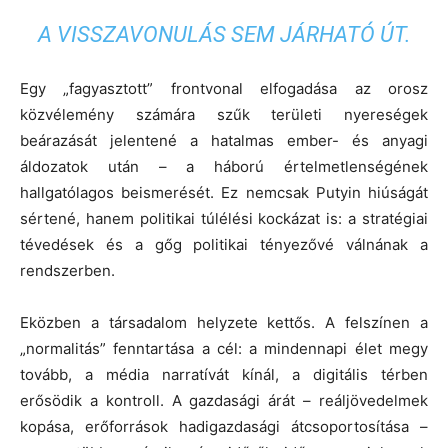
A VISSZAVONULÁS SEM JÁRHATÓ ÚT.
Egy „fagyasztott” frontvonal elfogadása az orosz
közvélemény számára szűk területi nyereségek
beárazását jelentené a hatalmas ember- és anyagi
áldozatok után – a háború értelmetlenségének
hallgatólagos beismerését. Ez nemcsak Putyin hiúságát
sértené, hanem politikai túlélési kockázat is: a stratégiai
tévedések és a gőg politikai tényezővé válnának a
rendszerben.
Eközben a társadalom helyzete kettős. A felszínen a
„normalitás” fenntartása a cél: a mindennapi élet megy
tovább, a média narratívát kínál, a digitális térben
erősödik a kontroll. A gazdasági árát – reáljövedelmek
kopása, erőforrások hadigazdasági átcsoportosítása –