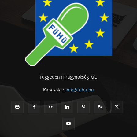
Független Hírügynökség Kft.
Kapcsolat:
info@fuhu.hu