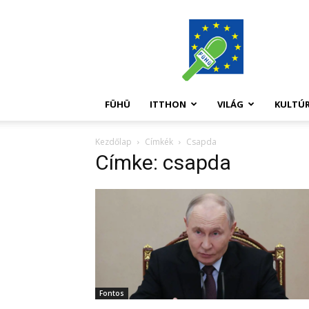
FüHü
FÜHÜ
ITTHON
VILÁG
KULTÚ
Kezdőlap
Címkék
Csapda
Címke: csapda
Fontos