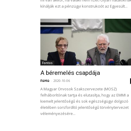
mi van akkor, ha valaki nem fizet?Olyan fiatalokna
kínálják ezt a pénzügyi konstrukciót az Egyesült...
Fontos
A béremelés csapdája
FüHü
-
2020-10-06
A Magyar Orvosok Szakszervezete (MOSZ)
felháborítónak tartja és elutasítja, hogy az EMMI a
kiemelt jelentőségű és sok egészségügyi dolgozó
életében sorsfordító jelentőségű törvénytervezet
véleményezésére...