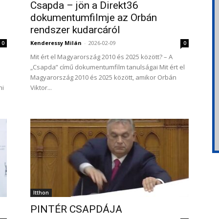
Csapda – jön a Direkt36
dokumentumfilmje az Orbán
rendszer kudarcáról
Kenderessy Milán
-
2026-02-09
0
0
Mit ért el Magyarország 2010 és 2025 között? – A
„Csapda” című dokumentumfilm tanulságai Mit ért el
Magyarország 2010 és 2025 között, amikor Orbán
ni
Viktor...
Itthon
PINTÉR CSAPDÁJA