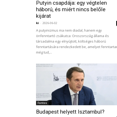
Putyin csapdája: egy végtelen
háború, és miért nincs belőle
kijárat
ki
-
2026-06-02
A putyinizmus ma nem diadal, hanem egy
önfenntartó zsákutca: Oroszország állama és
társadalma egy elnyújtott, költséges háború
fenntartására rendezkedett be, amelyet fenntarta
még tud,...
Fontos
Budapest helyett Isztambul?