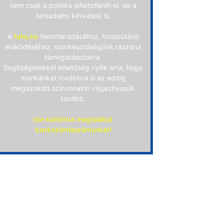
nem csak a politika lehetetleníti el, de a
társadalmi kihívások is.
A
fuhu.hu
fennmaradásához, hosszútávú
működéséhez, szerkesztőségünk rászorul
támogatásotokra.
Segítségetekkel lehetőség nyílik arra, hogy
munkánkat továbbra is az eddig
megszokott színvonalon végezhessük
tovább.
Ide kattintva megtalálod
bankszámlaszámunkat!