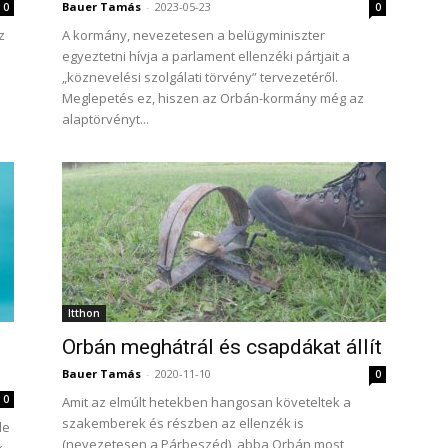
Bauer Tamás
-
2023-05-23
0
0
z
A kormány, nevezetesen a belügyminiszter
egyeztetni hívja a parlament ellenzéki pártjait a
„köznevelési szolgálati törvény” tervezetéről.
Meglepetés ez, hiszen az Orbán-kormány még az
alaptörvényt...
Itthon
Orbán meghátrál és csapdákat állít
Bauer Tamás
-
2020-11-10
0
0
Amit az elmúlt hetekben hangosan követeltek a
szakemberek és részben az ellenzék is
de
(nevezetesen a Párbeszéd), abba Orbán most