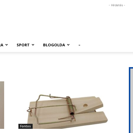
- Hirdetés -
RA
SPORT
BLOGOLDA
–
Fontos