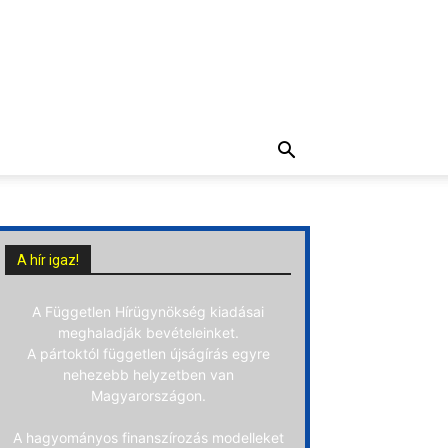
A hír igaz!
A Független Hírügynökség kiadásai
meghaladják bevételeinket.
A pártoktól független újságírás egyre
nehezebb helyzetben van
Magyarországon.
A hagyományos finanszírozás modelleket