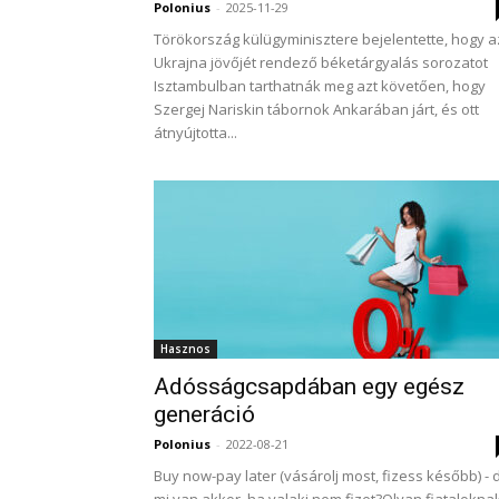
Polonius
-
2025-11-29
Törökország külügyminisztere bejelentette, hogy a
Ukrajna jövőjét rendező béketárgyalás sorozatot
Isztambulban tarthatnák meg azt követően, hogy
Szergej Nariskin tábornok Ankarában járt, és ott
átnyújtotta...
Hasznos
Adósságcsapdában egy egész
generáció
Polonius
-
2022-08-21
Buy now-pay later (vásárolj most, fizess később) - 