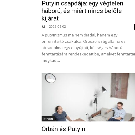
Putyin csapdája: egy végtelen
háború, és miért nincs belőle
kijárat
ki
-
2026-06-02
A putyinizmus ma nem diadal, hanem egy
önfenntartó zsákutca: Oroszország állama és
társadalma egy elnyújtott, költséges háború
fenntartására rendezkedett be, amelyet fenntarta
még tud,...
Itthon
Orbán és Putyin