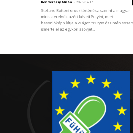
Kenderessy Milán
-
2023-07-17
Stefano Bottoni orosz történész szerint a magyar
miniszterelnök azért követi Putyint, mert
hasonlóképp látja a világot: “Putyin őszintén sose
ismerte el az egykori szovjet...