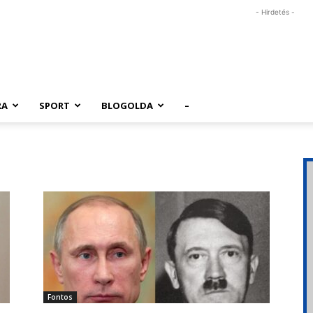
- Hirdetés -
RA
SPORT
BLOGOLDA
–
Fontos