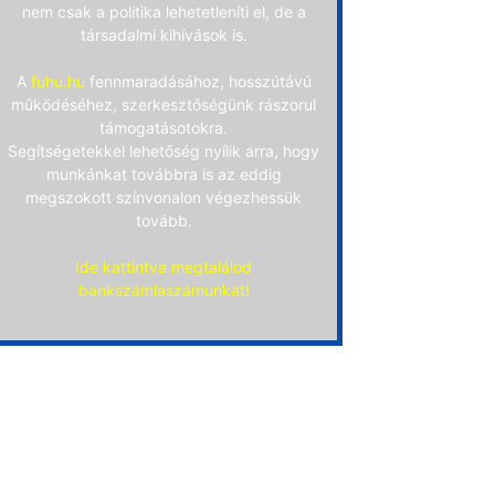
nem csak a politika lehetetleníti el, de a
társadalmi kihívások is.
A
fuhu.hu
fennmaradásához, hosszútávú
működéséhez, szerkesztőségünk rászorul
támogatásotokra.
Segítségetekkel lehetőség nyílik arra, hogy
munkánkat továbbra is az eddig
megszokott színvonalon végezhessük
tovább.
Ide kattintva megtalálod
bankszámlaszámunkat!