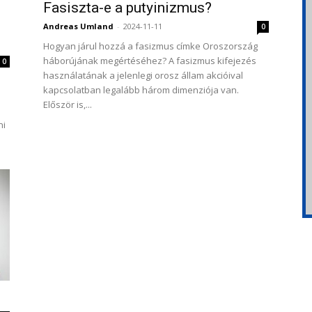
Fasiszta-e a putyinizmus?
Andreas Umland
-
2024-11-11
0
Hogyan járul hozzá a fasizmus címke Oroszország
háborújának megértéséhez? A fasizmus kifejezés
0
használatának a jelenlegi orosz állam akcióival
kapcsolatban legalább három dimenziója van.
Először is,...
ni