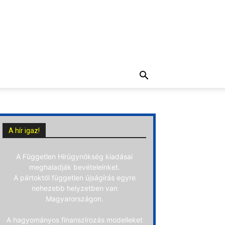
A hír igaz!
A Független Hírügynökség kiadásai
meghaladják bevételeinket.
A pártoktól független újságírás egyre
nehezebb helyzetben van
Magyarországon.
A hagyományos finanszírozás modelleket