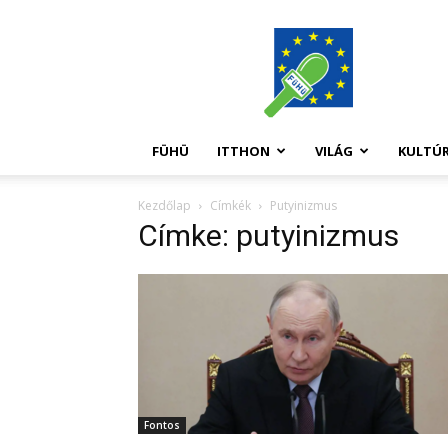
FüHü
FÜHÜ
ITTHON
VILÁG
KULTÚ
Kezdőlap
Címkék
Putyinizmus
Címke: putyinizmus
Fontos