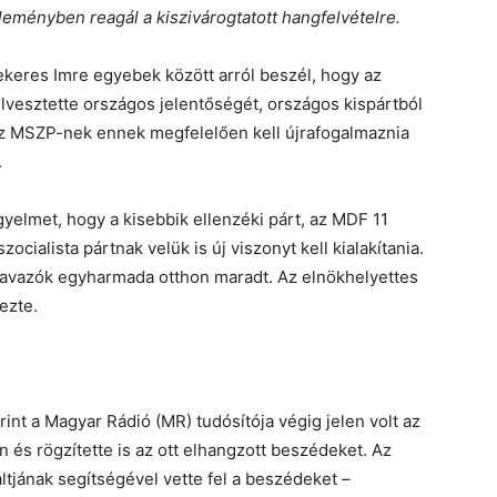
leményben reagál a kiszivárogtatott hangfelvételre.
ekeres Imre egyebek között arról beszél, hogy az
vesztette országos jelentőségét, országos kispártból
az MSZP-nek ennek megfelelően kell újrafogalmaznia
.
gyelmet, hogy a kisebbik ellenzéki párt, az MDF 11
ocialista pártnak velük is új viszonyt kell kialakítania.
szavazók egyharmada otthon maradt. Az elnökhelyettes
ezte.
nt a Magyar Rádió (MR) tudósítója végig jelen volt az
és rögzítette is az ott elhangzott beszédeket. Az
tjának segítségével vette fel a beszédeket –