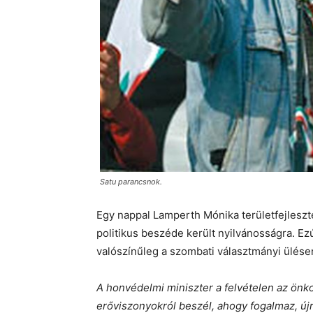
Satu parancsnok.
Egy nappal Lamperth Mónika területfejleszt
politikus beszéde került nyilvánosságra. E
valószínűleg a szombati választmányi ülésen
A honvédelmi miniszter a felvételen az önk
erőviszonyokról beszél, ahogy fogalmaz, új