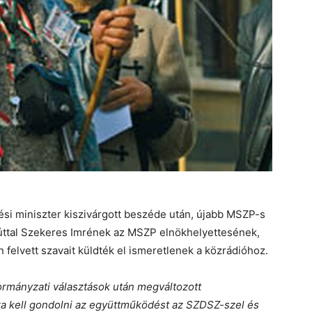
ési miniszter kiszivárgott beszéde után, újabb MSZP-s
zúttal Szekeres Imrének az MSZP elnökhelyettesének,
 felvett szavait küldték el ismeretlenek a közrádióhoz.
ormányzati választások után megváltozott
ra kell gondolni az együttműködést az SZDSZ-szel és