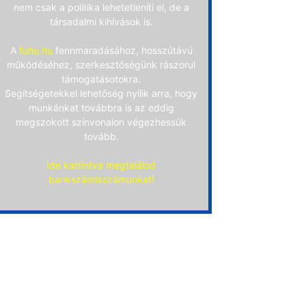
nem csak a politika lehetetleníti el, de a
társadalmi kihívások is.
A
fuhu.hu
fennmaradásához, hosszútávú
működéséhez, szerkesztőségünk rászorul
támogatásotokra.
Segítségetekkel lehetőség nyílik arra, hogy
munkánkat továbbra is az eddig
megszokott színvonalon végezhessük
tovább.
Ide kattintva megtalálod
bankszámlaszámunkat!