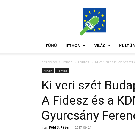
FüHü
FÜHÜ
ITTHON
VILÁG
KULTÚ
Kezdőlap
Itthon
Fontos
Ki veri szét Budapestet 
Itthon
Fontos
Ki veri szét Buda
A Fidesz és a KD
Gyurcsány Feren
Írta:
Föld S. Péter
-
2017-09-21