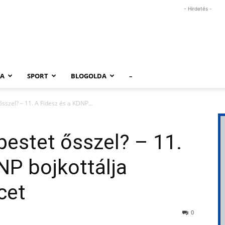
- Hirdetés -
RA
SPORT
BLOGOLDA
–
ősszel? – 11. A Fidesz és a KDNP...
pestet ősszel? – 11.
NP bojkottálja
cet
0