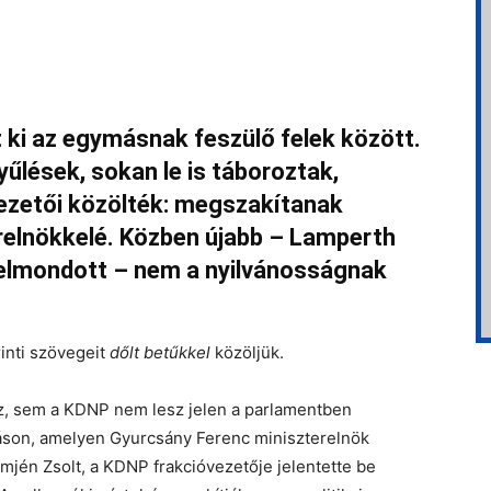
t ki az egymásnak feszülő felek között.
űlések, sokan le is táboroztak,
ezetői közölték: megszakítanak
relnökkelé. Közben újabb – Lamperth
 elmondott – nem a nyilvánosságnak
inti szövegeit
dőlt betűkkel
közöljük.
sz, sem a KDNP nem lesz jelen a parlamentben
láson, amelyen Gyurcsány Ferenc miniszterelnök
emjén Zsolt, a KDNP frakcióvezetője jelentette be