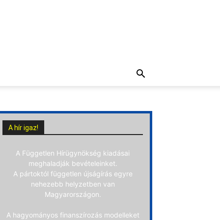
A hír igaz!
A Független Hírügynökség kiadásai
meghaladják bevételeinket.
A pártoktól független újságírás egyre
nehezebb helyzetben van
Magyarországon.
A hagyományos finanszírozás modelleket