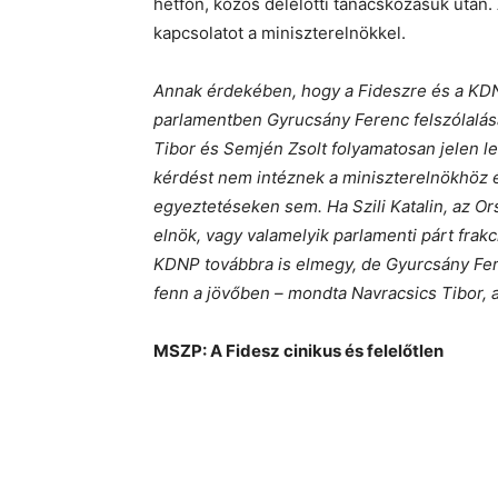
hétfőn, közös délelőtti tanácskozásuk után. 
kapcsolatot a miniszterelnökkel.
Annak érdekében, hogy a Fideszre és a KDN
parlamentben Gyrucsány Ferenc felszólalásai 
Tibor és Semjén Zsolt folyamatosan jelen l
kérdést nem intéznek a miniszterelnökhöz 
egyeztetéseken sem. Ha Szili Katalin, az O
elnök, vagy valamelyik parlamenti párt frak
KDNP továbbra is elmegy, de Gyurcsány Fer
fenn a jövőben – mondta Navracsics Tibor, a
MSZP: A Fidesz cinikus és felelőtlen