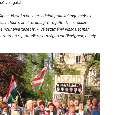
ső vizsgálata.
ipos József a párt társadalompolitikai tagozatának
zárt ülésre, ahol az újságíró rögzíthette az összes
lnökhelyettesét is. A választmányi vizsgálat már
 keretében eljuttatták az országos elnökségnek, amely