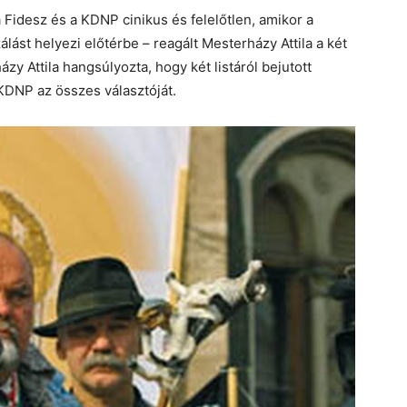
Fidesz és a KDNP cinikus és felelőtlen, amikor a
zálást helyezi előtérbe – reagált Mesterházy Attila a két
zy Attila hangsúlyozta, hogy két listáról bejutott
 KDNP az összes választóját.