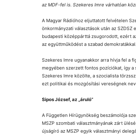
az MDF-fel is. Szekeres Imre várhatóan köz
A Magyar Rádióhoz eljuttatott felvételen Sz
önkormányzati választások után az SZDSZ el
budapesti középpárttá zsugorodott, ezért 
az együttműködést a szabad demokratákkal
Szekeres Imre ugyanakkor arra hívja fel a fi
megyében szerzett fontos pozíciókat, így a sz
Szekeres Imre közölte, a szocialista törzs
ezt politikai és mozgósítási vereségnek nev
Sipos József, az „áruló”
A Független Hírügynökség beszámolója szeri
MSZP szombati választmányának zárt ülésén 
újságíró az MSZP egyik választmányi delegál