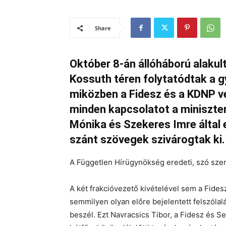
Share
Október 8-án állóháború alakul
Kossuth téren folytatódtak a gy
miközben a Fidesz és a KDNP v
minden kapcsolatot a miniszte
Mónika és Szekeres Imre által
szánt szövegek szivárogtak ki.
A Független Hírügynökség eredeti, szó szer
A két frakcióvezető kivételével sem a Fide
semmilyen olyan előre bejelentett felszóla
beszél. Ezt Navracsics Tibor, a Fidesz és S