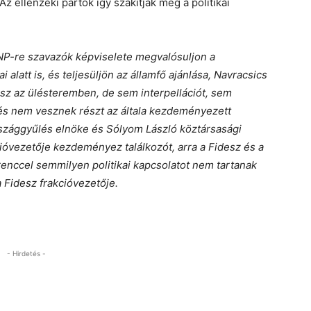
Az ellenzéki pártok így szakítják meg a politikai
P-re szavazók képviselete megvalósuljon a
alatt is, és teljesüljön az államfő ajánlása, Navracsics
esz az ülésteremben, de sem interpellációt, sem
és nem vesznek részt az általa kezdeményezett
rszággyűlés elnöke és Sólyom László köztársasági
cióvezetője kezdeményez találkozót, arra a Fidesz és a
enccel semmilyen politikai kapcsolatot nem tartanak
 Fidesz frakcióvezetője.
- Hirdetés -