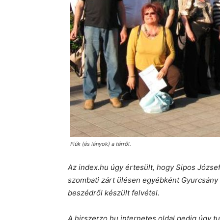
Fiúk (és lányok) a térről.
Az index.hu úgy értesült, hogy Sipos József
szombati zárt ülésen egyébként Gyurcsány F
beszédről készült felvétel.
A hirszerzo.hu internetes oldal pedig úgy