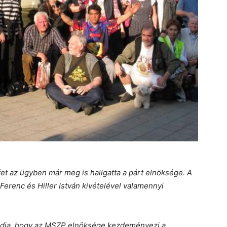
et az ügyben már meg is hallgatta a párt elnöksége. A
erenc és Hiller István kivételével valamennyi
 tudja, hogy az MSZP elnöksége kezdeményezi a