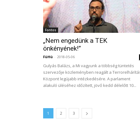
Fontos
„Nem engedünk a TEK
önkényének!”
FüHü
-
2018-05-06
Gulyás Balázs, a Mi vagyunk a többség tüntetés
szervezője közleményben reagált a Terrorelhárítá
Központ legújabb intézkedésére. A parlament
alakuló üléséhez időzített, jövő kedd délelőtt 10...
1
2
3