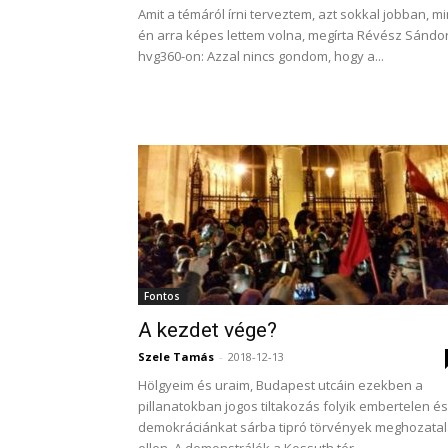
Amit a témáról írni terveztem, azt sokkal jobban, mi
én arra képes lettem volna, megírta Révész Sándo
hvg360-on: Azzal nincs gondom, hogy a...
Fontos
A kezdet vége?
Szele Tamás
-
2018-12-13
Hölgyeim és uraim, Budapest utcáin ezekben a
pillanatokban jogos tiltakozás folyik embertelen és
demokráciánkat sárba tipró törvények meghozata