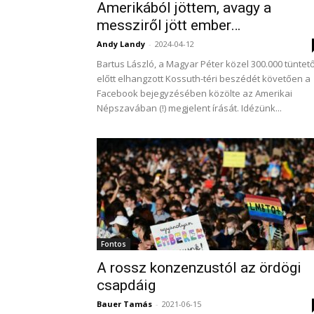
Amerikából jöttem, avagy a
messziről jött ember…
Andy Landy
-
2024-04-12
Bartus László, a Magyar Péter közel ‪300.000‬ tüntet
előtt elhangzott Kossuth-téri beszédét követően a
Facebook bejegyzésében közölte az Amerikai
Népszavában (!) megjelent írását. Idézünk...
Fontos
A rossz konzenzustól az ördögi
csapdáig
Bauer Tamás
-
2021-06-15