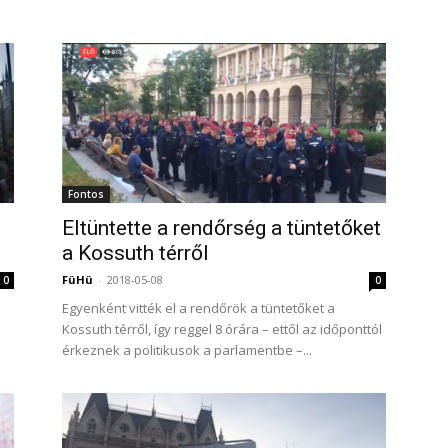
Fontos
Eltüntette a rendőrség a tüntetőket
a Kossuth térről
FüHü
-
2018-05-08
0
0
Egyenként vitték el a rendőrök a tüntetőket a
Kossuth térről, így reggel 8 órára – ettől az időponttól
érkeznek a politikusok a parlamentbe –...