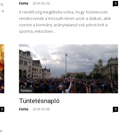
FüHü
-
2019-03-26
0
nt
r a
A rendőrség megtiltotta volna, hogy focimeccset
rendezzenek a Kossuth téren azok a diákok, akik
szerint a kormány aránytalanul sok pénzt költ a
sportra, miközben...
Fontos
Tüntetésnapló
FüHü
-
2018-05-08
0
0
la