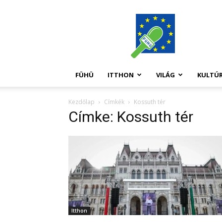
FüHü
FÜHÜ
ITTHON
VILÁG
KULTÚ
Kezdőlap
Címkék
Kossuth tér
Címke: Kossuth tér
Itthon