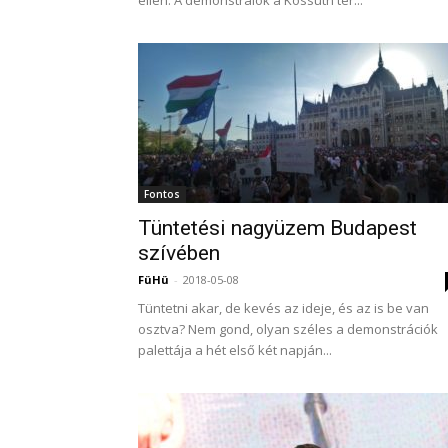
ellen. A demonstrálók a Kossuth tér...
Fontos
Tüntetési nagyüzem Budapest
szívében
FüHü
-
2018-05-08
Tüntetni akar, de kevés az ideje, és az is be van
osztva? Nem gond, olyan széles a demonstrációk
palettája a hét első két napján...