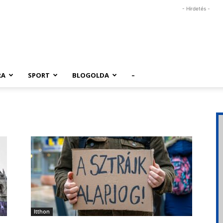
- Hirdetés -
RA
SPORT
BLOGOLDA
–
Itthon