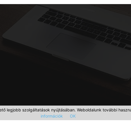
ető legjobb szolgáltatások nyújtásában. Weboldalunk további haszná
információk
OK