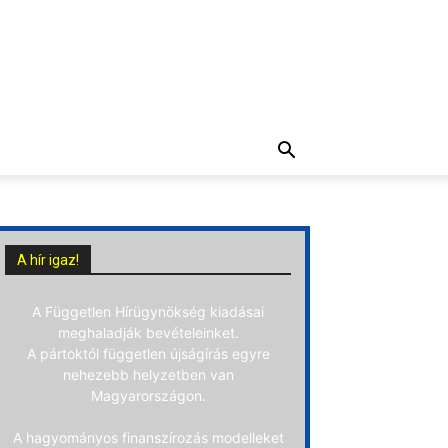
A hír igaz!
A Független Hírügynökség kiadásai
meghaladják bevételeinket.
A pártoktól független újságírás egyre
nehezebb helyzetben van
Magyarországon.
A hagyományos finanszírozás modelleket