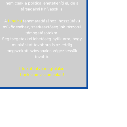
nem csak a politika lehetetleníti el, de a
társadalmi kihívások is.
A
fuhu.hu
fennmaradásához, hosszútávú
működéséhez, szerkesztőségünk rászorul
támogatásotokra.
Segítségetekkel lehetőség nyílik arra, hogy
munkánkat továbbra is az eddig
megszokott színvonalon végezhessük
tovább.
Ide kattintva megtalálod
bankszámlaszámunkat!