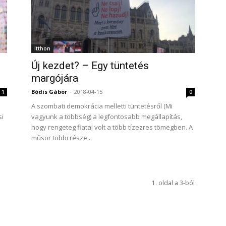
Itthon
Új kezdet? – Egy tüntetés
margójára
Bódis Gábor
-
2018-04-15
1
0
A szombati demokrácia melletti tüntetésről (Mi
si
vagyunk a többség) a legfontosabb megállapítás,
hogy rengeteg fiatal volt a több tízezres tömegben. A
műsor többi része...
1. oldal a 3-ból