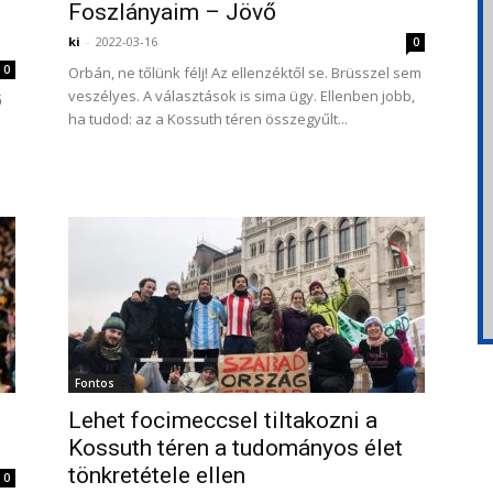
Foszlányaim – Jövő
ki
-
2022-03-16
0
0
Orbán, ne tőlünk félj! Az ellenzéktől se. Brüsszel sem
veszélyes. A választások is sima ügy. Ellenben jobb,
ő
ha tudod: az a Kossuth téren összegyűlt...
Fontos
Lehet focimeccsel tiltakozni a
Kossuth téren a tudományos élet
tönkretétele ellen
0