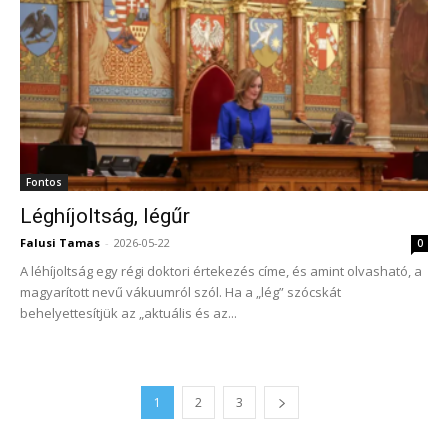
Fontos
Léghíjoltság, légűr
Falusi Tamas
-
2026-05-22
0
A léhíjoltság egy régi doktori értekezés címe, és amint olvasható, a
magyarított nevű vákuumról szól. Ha a „lég” szócskát
behelyettesítjük az „aktuális és az...
1
2
3