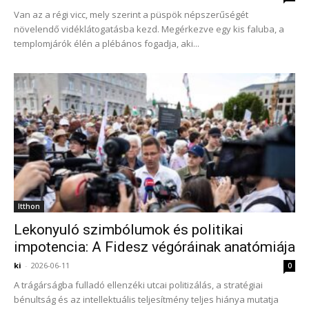
Van az a régi vicc, mely szerint a püspök népszerűségét
növelendő vidéklátogatásba kezd. Megérkezve egy kis faluba, a
templomjárók élén a plébános fogadja, aki...
Itthon
Lekonyuló szimbólumok és politikai
impotencia: A Fidesz végóráinak anatómiája
ki
-
2026-06-11
0
A trágárságba fulladó ellenzéki utcai politizálás, a stratégiai
bénultság és az intellektuális teljesítmény teljes hiánya mutatja