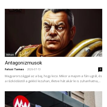
Itthon
Antagonizmusok
Falusi Tamas
-
2026-07-13
0
Magyarországgal az a baj, hogy kicsi. Mikor a majom a fán ugrál, és
a rázkódástól a gekkó lezuhan, illetve hát akár le is zuhanhatna,...