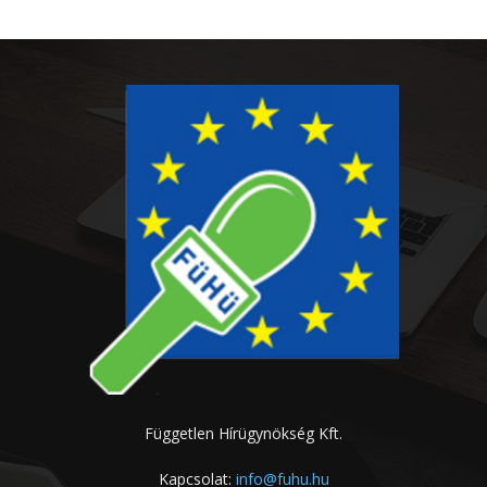
Független Hírügynökség Kft.
Kapcsolat:
info@fuhu.hu