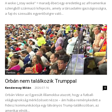
A woke („stay woke” = maradj éber) egy eredetileg az afroamerikai
szlengből származó kifejezés, amely a társadalmi igazságosságra,
a faji és szexuális egyenlőségre való...
Fontos
Orbán nem találkozik Trumppal
Kenderessy Milán
-
2026-07-16
0
Orbán Viktor az Egyesült Államokba utazott, hogy a futball-
világbajnokság mérkőzéseit nézze – ám hiába reménykedett a
Fidesz kommunikációja egy látványos Trump-találkozóban, az
amerikai elnök...