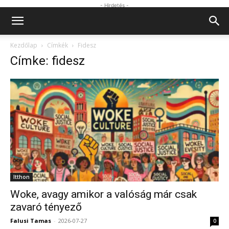
- Hirdetés -
Kezdőlap
Címkék
Fidesz
Címke: fidesz
Itthon
Woke, avagy amikor a valóság már csak
zavaró tényező
Falusi Tamas
-
2026-07-27
0