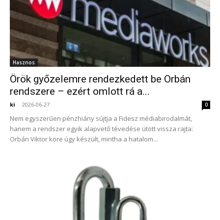
Hasznos
Örök győzelemre rendezkedett be Orbán
rendszere – ezért omlott rá a...
ki
-
2026-06-27
0
Nem egyszerűen pénzhiány sújtja a Fidesz médiabirodalmát,
hanem a rendszer egyik alapvető tévedése ütött vissza rajta:
Orbán Viktor köre úgy készült, mintha a hatalom...