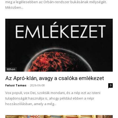
meg a legélesebben az Orbán-rendszer bukásának mélységét.
Miközben...
Itthon
Az Apró-klán, avagy a csalóka emlékezet
Falusi Tamas
-
2026-06-08
0
Vox populi, vox Dei, szokták mondani, és a nép ezt az isteni
tulajdonságát használja is, ahogy például ebben a népi
hozzászólásban, amely a még...