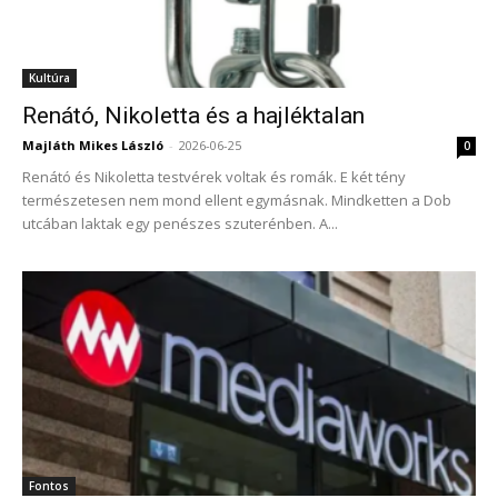
Kultúra
Renátó, Nikoletta és a hajléktalan
Majláth Mikes László
-
2026-06-25
0
Renátó és Nikoletta testvérek voltak és romák. E két tény
természetesen nem mond ellent egymásnak. Mindketten a Dob
utcában laktak egy penészes szuterénben. A...
Fontos