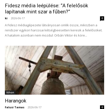
Fidesz média leépülése: ”A felelősök
lapítanak mint szar a fűben?”
ki
-
2026-06-17
0
A Fidesz médiagépezete látványosan omlik össze, miközben a
rendszer egykori harcosai kétségbeesetten keresik a felelősöket.
A hatalom azonban nem mozdul: Orbán Viktor és köre...
Itthon
Harangok
Falusi Tamas
-
2026-06-17
0