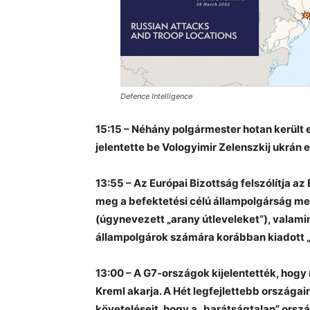
Defence Intelligence
15:15 – Néhány polgármester hotan került e
jelentette be Vologyimir Zelenszkij ukrán e
13:55 – Az Európai Bizottság felszólítja 
meg a befektetési célú állampolgárság 
(úgynevezett „arany útleveleket”), valamin
állampolgárok számára korábban kiadott „
13:00 – A G7-országok kijelentették, hogy
Kreml akarja. A Hét legfejlettebb országai
követeléseit, hogy a „barátságtalan” orsz