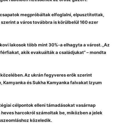
 csapatok megpróbáltak elfoglalni, elpusztítottak,
szerint a város továbbra is körülbelül 160 ezer
rkovi lakosok több mint 30%-a elhagyta a várost. „Az
férfiakat, akik evakuálták a családjukat” – mondta
 közelében. Az ukrán fegyveres erők szerint
ke, Kamyanka és Sukha Kamyanka falvakat Izyum
tégiai célpontok elleni támadásokat vasárnap
n heves harcokról számoltak be, miközben a jelek
összeomláshoz közeledik.