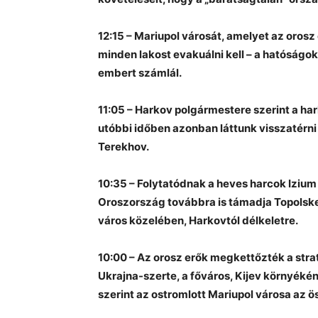
12:15 – Mariupol városát, amelyet az orosz
minden lakost evakuálni kell – a hatóságok 
embert számlál.
11:05 – Harkov polgármestere szerint a ha
utóbbi időben azonban láttunk visszatérni 
Terekhov.
10:35 – Folytatódnak a heves harcok Izium
Oroszország továbbra is támadja Topols
város közelében, Harkovtól délkeletre.
10:00 – Az orosz erők megkettőzték a stra
Ukrajna-szerte, a főváros, Kijev környéké
szerint az ostromlott Mariupol városa az 