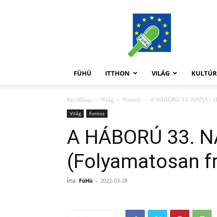
FüHü
FÜHÜ
ITTHON
VILÁG
KULTÚ
Kezdőlap
Világ
Fontos
A HÁBORÚ 33. NAPJA – (F
Világ
Fontos
A HÁBORÚ 33. N
(Folyamatosan fr
Írta:
FüHü
-
2022-03-28