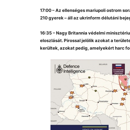
17:00 – Az ellenséges mariupoli ostrom sor
210 gyerek – áll az ukrinform délutáni be
16:35 – Nagy Britannia védelmi minisztér
eloszlását. Pirossal jelölik azokat a terül
kerültek, azokat pedig, amelyekért harc fo