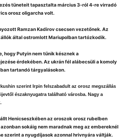
és tüneteit tapasztalta március 3-ról 4-re virradó
cs orosz oligarcha volt.
ányozott Ramzan Kadirov csecsen vezetőnek. Az
állók által ostromlott Mariupolban tartózkodik.
e, hogy Putyin nem tűnik késznek a
ezése érdekében. Az ukrán fél alábecsüli a komoly
lban tartandó tárgyalásokon.
kushin szerint Irpin felszabadult az orosz megszállás
Kijevtől északnyugatra található városba.
Nagy a
.
zállt Henicseszkében az oroszok orosz rubelben
lek azonban sokáig nem maradnak meg az embereknél
se szerint a nyugdíjasok azonnal hrivnyára váltják.