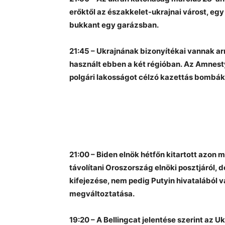
erőktől az északkelet-ukrajnai várost, egy
bukkant egy garázsban.
21:45 – Ukrajnának bizonyítékai vannak a
használt ebben a két régióban. Az Amnesty
polgári lakosságot célzó kazettás bombák
21:00 – Biden elnök hétfőn kitartott azon m
távolítani Oroszország elnöki posztjáról,
kifejezése, nem pedig Putyin hivatalából 
megváltoztatása.
19:20 – A Bellingcat jelentése szerint az U