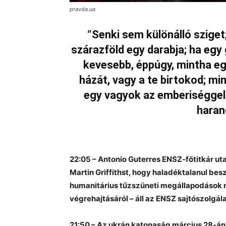
pravda.ua
“Senki sem különálló sziget
szárazföld egy darabja; ha egy
kevesebb, éppúgy, mintha eg
házát, vagy a te birtokod; mi
egy vagyok az emberiséggel; 
haran
22:05 – Antonio Guterres ENSZ-főtitkár uta
Martin Griffithst, hogy haladéktalanul bes
humanitárius tűzszüneti megállapodások 
végrehajtásáról – áll az ENSZ sajtószolg
21:50 – Az ukrán katonaság március 28-án,