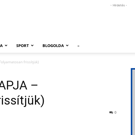
- Hirdetés -
RA
SPORT
BLOGOLDA
–
olyamatosan frissítjük)
APJA –
issítjük)
0