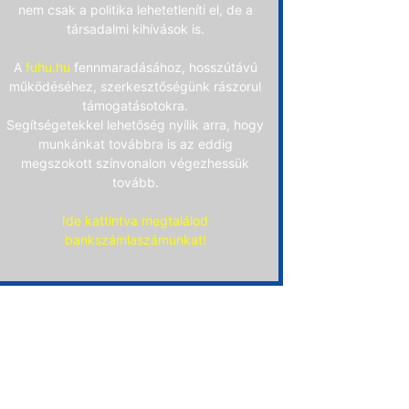
nem csak a politika lehetetleníti el, de a
társadalmi kihívások is.
A
fuhu.hu
fennmaradásához, hosszútávú
működéséhez, szerkesztőségünk rászorul
támogatásotokra.
Segítségetekkel lehetőség nyílik arra, hogy
munkánkat továbbra is az eddig
megszokott színvonalon végezhessük
tovább.
Ide kattintva megtalálod
bankszámlaszámunkat!