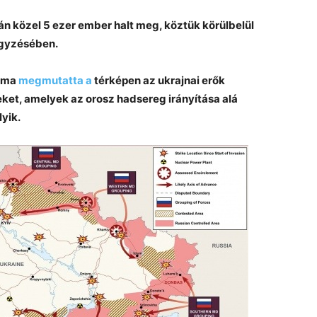
án közel 5 ezer ember halt meg, köztük körülbelül
jegyzésében.
iuma
megmutatta a
térképen az ukrajnai erők
eteket, amelyek az orosz hadsereg irányítása alá
lyik.