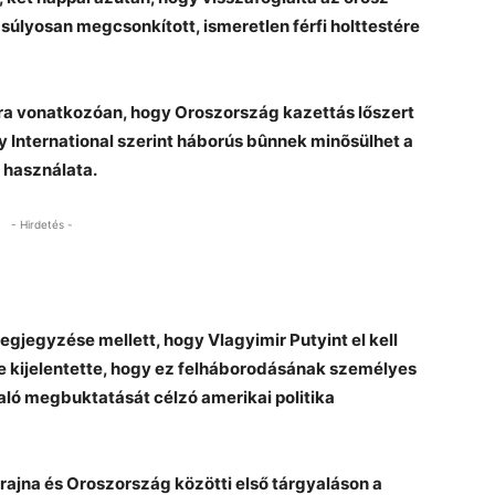
 súlyosan megcsonkított, ismeretlen férfi holttestére
rra vonatkozóan, hogy Oroszország kazettás lőszert
 International szerint háborús bûnnek minõsülhet a
 használata.
- Hirdetés -
egjegyzése mellett, hogy Vlagyimir Putyint el kell
 de kijelentette, hogy ez felháborodásának személyes
való megbuktatását célzó amerikai politika
krajna és Oroszország közötti első tárgyaláson a