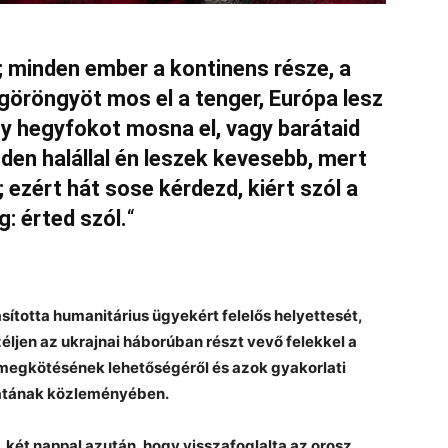
; minden ember a kontinens része, a
 göröngyöt mos el a tenger, Európa lesz
y hegyfokot mosna el, vagy barátaid
nden halállal én leszek kevesebb, mert
ezért hát sose kérdezd, kiért szól a
g: érted szól.
“
sította humanitárius ügyekért felelős helyettesét,
zéljen az ukrajnai háborúban részt vevő felekkel a
megkötésének lehetőségéről és azok gyakorlati
álatának közleményében.
 két nappal azután, hogy visszafoglalta az orosz