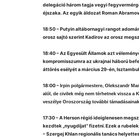
delegáció három tagja vegyi fegyvermérgez
éjszaka. Az egyik áldozat Roman Abramovi
18:50 – Putyin altábornagyi rangot adom
orosz sajtó szerint Kadirov az orosz megsz
18:40 – Az Egyesült Államok azt vélemény
kompromisszumra az ukrajnai háború befej
áttörés esélyét a március 29-én, Isztambu
18:00 –
Irpin polgármestere, Olekszandr Mar
alól, de civilek még nem térhetnek vissza a 
veszélye Oroszország további támadásainak
17:30 – A Herson régió ideiglenesen megs
kezdtek „nyugdíjat” fizetni. Ezek a rube
– Szergej Khlan regionális tanács helyette