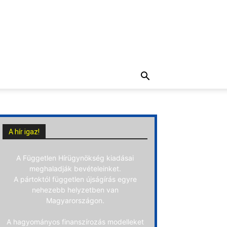
A hír igaz!
A Független Hírügynökség kiadásai
meghaladják bevételeinket.
A pártoktól független újságírás egyre
nehezebb helyzetben van
Magyarországon.
A hagyományos finanszírozás modelleket