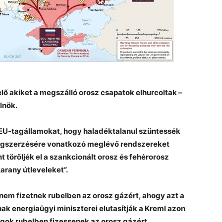
lő akiket a megszálló orosz csapatok elhurcoltak –
lnök.
az EU-tagállamokat, hogy haladéktalanul szüntessék
megszerzésére vonatkozó meglévő rendszereket
t töröljék el a szankcionált orosz és fehérorosz
arany útleveleket”.
 nem fizetnek rubelben az orosz gázért, ahogy azt a
nak energiaügyi miniszterei elutasítják a Kreml azon
ágok rubelben fizessenek az orosz gázért.