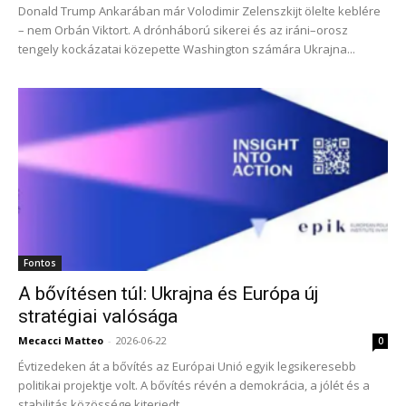
Donald Trump Ankarában már Volodimir Zelenszkijt ölelte keblére
– nem Orbán Viktort. A drónháború sikerei és az iráni–orosz
tengely kockázatai közepette Washington számára Ukrajna...
Fontos
A bővítésen túl: Ukrajna és Európa új
stratégiai valósága
Mecacci Matteo
-
2026-06-22
0
Évtizedeken át a bővítés az Európai Unió egyik legsikeresebb
politikai projektje volt. A bővítés révén a demokrácia, a jólét és a
stabilitás közössége kiterjedt...