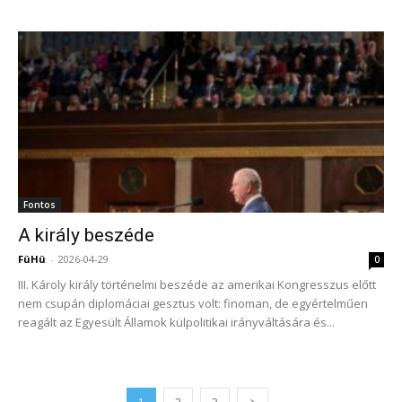
Fontos
A király beszéde
FüHü
-
2026-04-29
0
III. Károly király történelmi beszéde az amerikai Kongresszus előtt
nem csupán diplomáciai gesztus volt: finoman, de egyértelműen
reagált az Egyesült Államok külpolitikai irányváltására és...