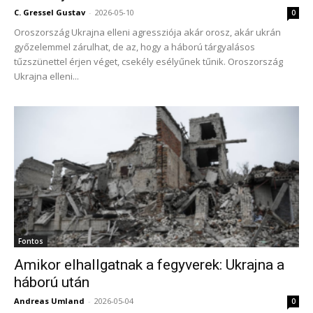
C. Gressel Gustav
-
2026-05-10
0
Oroszország Ukrajna elleni agressziója akár orosz, akár ukrán
győzelemmel zárulhat, de az, hogy a háború tárgyalásos
tűzszünettel érjen véget, csekély esélyűnek tűnik. Oroszország
Ukrajna elleni...
Fontos
Amikor elhallgatnak a fegyverek: Ukrajna a
háború után
Andreas Umland
-
2026-05-04
0