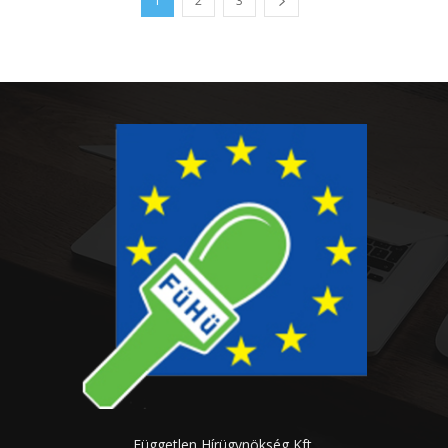
1
2
3
Független Hírügynökség Kft.