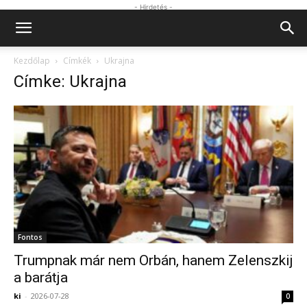
- Hirdetés -
Kezdőlap
Címkék
Ukrajna
Címke: Ukrajna
Fontos
Trumpnak már nem Orbán, hanem Zelenszkij
a barátja
ki
-
2026-07-28
0