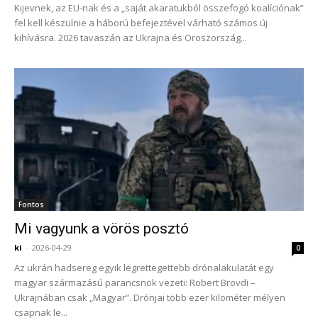
Kijevnek, az EU-nak és a „saját akaratukból összefogó koalíciónak”
fel kell készülnie a háború befejeztével várható számos új
kihívásra. 2026 tavaszán az Ukrajna és Oroszország...
Fontos
Mi vagyunk a vörös posztó
ki
-
2026-04-29
0
Az ukrán hadsereg egyik legrettegettebb drónalakulatát egy
magyar származású parancsnok vezeti: Robert Brovdi –
Ukrajnában csak „Magyar”. Drónjai több ezer kilométer mélyen
csapnak le...