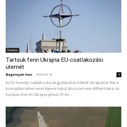
Fontos
Tartsuk fenn Ukrajna EU-csatlakozási
ütemét
Nagornyak Ivan
-
2026-06-18
0
Az EU komoly csatlakozási tárgyalásokat indított Ukrajnával. Bár a
bizonyítási teher most Kijevre hárul, Brüsszel sem dőlhet hátra. Az
Európai Unió és Ukrajna június 15-én...