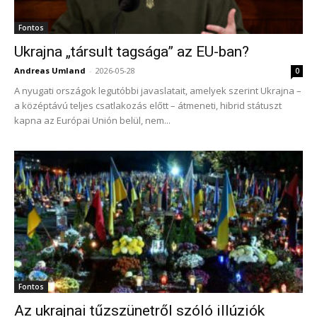
Fontos
Ukrajna „társult tagsága” az EU-ban?
Andreas Umland
-
2026-05-28
0
A nyugati országok legutóbbi javaslatait, amelyek szerint Ukrajna –
a középtávú teljes csatlakozás előtt – átmeneti, hibrid státuszt
kapna az Európai Unión belül, nem...
Fontos
Az ukrajnai tűzszünetről szóló illúziók