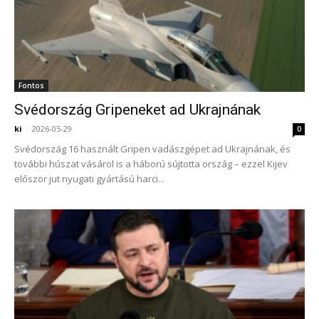
Fontos
Svédország Gripeneket ad Ukrajnának
ki
-
2026-05-29
0
Svédország 16 használt Gripen vadászgépet ad Ukrajnának, és
további húszat vásárol is a háború sújtotta ország – ezzel Kijev
először jut nyugati gyártású harci...