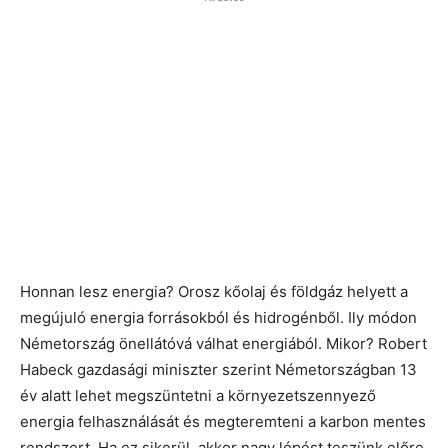
Honnan lesz energia? Orosz kőolaj és földgáz helyett a
megújuló energia forrásokból és hidrogénből. Ily módon
Németország önellátóvá válhat energiából. Mikor? Robert
Habeck gazdasági miniszter szerint Németországban 13
év alatt lehet megszüntetni a környezetszennyező
energia felhasználását és megteremteni a karbon mentes
rendszert. Ha ez sikerül, akkor nagy lépést teszünk előre