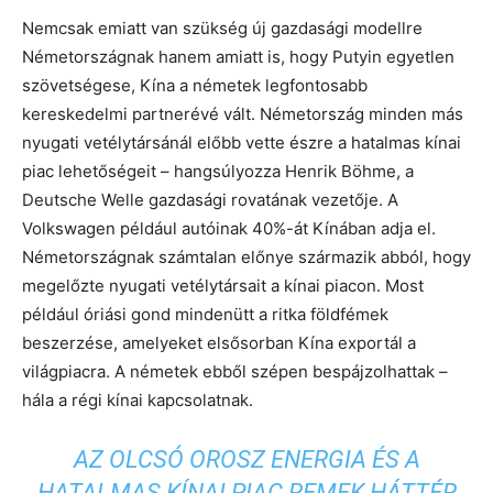
Nemcsak emiatt van szükség új gazdasági modellre
Németországnak hanem amiatt is, hogy Putyin egyetlen
szövetségese, Kína a németek legfontosabb
kereskedelmi partnerévé vált. Németország minden más
nyugati vetélytársánál előbb vette észre a hatalmas kínai
piac lehetőségeit – hangsúlyozza Henrik Böhme, a
Deutsche Welle gazdasági rovatának vezetője. A
Volkswagen például autóinak 40%-át Kínában adja el.
Németországnak számtalan előnye származik abból, hogy
megelőzte nyugati vetélytársait a kínai piacon. Most
például óriási gond mindenütt a ritka földfémek
beszerzése, amelyeket elsősorban Kína exportál a
világpiacra. A németek ebből szépen bespájzolhattak –
hála a régi kínai kapcsolatnak.
AZ OLCSÓ OROSZ ENERGIA ÉS A
HATALMAS KÍNAI PIAC REMEK HÁTTÉR