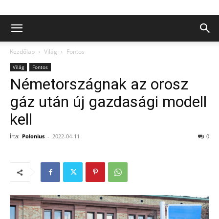
Kezdőlap
Világ
Fontos
Világ
Fontos
Németországnak az orosz
gáz után új gazdasági modell
kell
Írta:
Polonius
-
2022-04-11
0