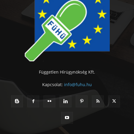
Független Hírügynökség Kft.
Kapcsolat:
info@fuhu.hu