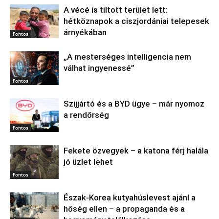
A vécé is tiltott terület lett:
hétköznapok a ciszjordániai telepesek
árnyékában
Fontos
„A mesterséges intelligencia nem
válhat ingyenessé”
Fontos
Szijjártó és a BYD ügye – már nyomoz
a rendőrség
Fontos
Fekete özvegyek – a katona férj halála
jó üzlet lehet
Fontos
Észak‑Korea kutyahúslevest ajánl a
hőség ellen – a propaganda és a