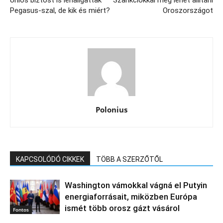
Uniós biztost is lehallgattak
Szankciókkal meg lehet állítani
Pegasus-szal, de kik és miért?
Oroszországot
Polonius
KAPCSOLÓDÓ CIKKEK
TÖBB A SZERZŐTŐL
Washington vámokkal vágná el Putyin
energiaforrásait, miközben Európa
ismét több orosz gázt vásárol
Fontos