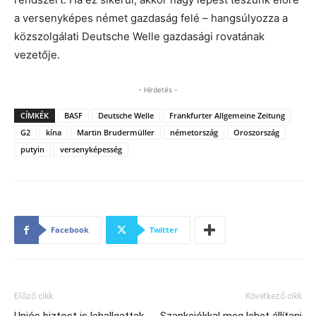
a versenyképes német gazdaság felé – hangsúlyozza a
közszolgálati Deutsche Welle gazdasági rovatának
vezetője.
- Hirdetés -
CÍMKÉK
BASF
Deutsche Welle
Frankfurter Allgemeine Zeitung
G2
kína
Martin Brudermüller
németország
Oroszország
putyin
versenyképesség
Facebook
Twitter
Előző cikk
Következő cikk