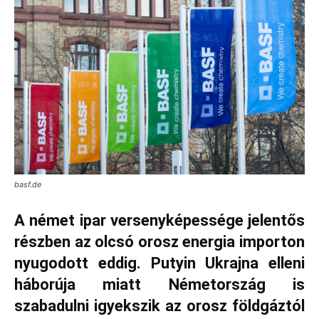
basf.de
A német ipar versenyképessége jelentős
részben az olcsó orosz energia importon
nyugodott eddig. Putyin Ukrajna elleni
háborúja miatt Németország is
szabadulni igyekszik az orosz földgáztól