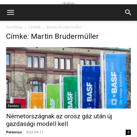
- Hirdetés -
Kezdőlap
Címkék
Martin Brudermüller
Címke: Martin Brudermüller
Fontos
Németországnak az orosz gáz után új
gazdasági modell kell
Polonius
-
2022-04-11
0