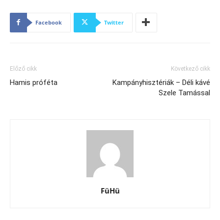
Facebook
Twitter
Előző cikk
Következő cikk
Hamis próféta
Kampányhisztériák – Déli kávé
Szele Tamással
FüHü