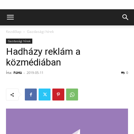
Kezdőlap
Gazdasági hírek
Gazdasági hírek
Hadházy reklám a
közmédiában
Írta:
FüHü
-
2019-05-11
0