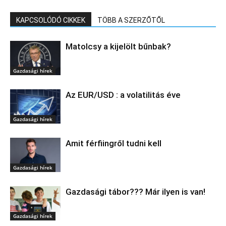
KAPCSOLÓDÓ CIKKEK
TÖBB A SZERZŐTŐL
Matolcsy a kijelölt bűnbak?
Gazdasági hírek
Az EUR/USD : a volatilitás éve
Gazdasági hírek
Amit férfiingről tudni kell
Gazdasági hírek
Gazdasági tábor??? Már ilyen is van!
Gazdasági hírek