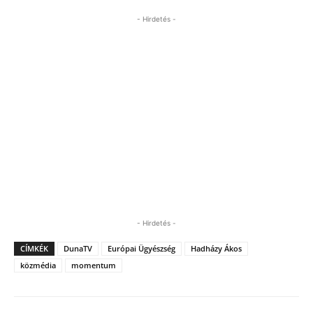
- Hirdetés -
- Hirdetés -
CÍMKÉK
DunaTV
Európai Ügyészség
Hadházy Ákos
közmédia
momentum