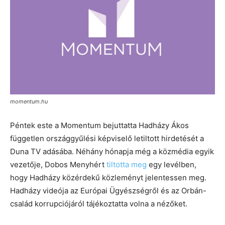
momentum.hu
Péntek este a Momentum bejuttatta Hadházy Ákos
független országgyűlési képviselő letiltott hirdetését a
Duna TV adásába. Néhány hónapja még a közmédia egyik
vezetője, Dobos Menyhért
tiltotta meg
egy levélben,
hogy Hadházy közérdekű közleményt jelentessen meg.
Hadházy videója az Európai Ügyészségről és az Orbán-
család korrupciójáról tájékoztatta volna a nézőket.