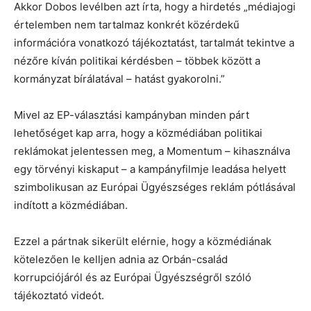
Akkor Dobos levélben azt írta, hogy a hirdetés „médiajogi
értelemben nem tartalmaz konkrét közérdekű
információra vonatkozó tájékoztatást, tartalmát tekintve a
nézőre kíván politikai kérdésben – többek között a
kormányzat bírálatával – hatást gyakorolni.”
Mivel az EP-választási kampányban minden párt
lehetőséget kap arra, hogy a közmédiában politikai
reklámokat jelentessen meg, a Momentum – kihasználva
egy törvényi kiskaput – a kampányfilmje leadása helyett
szimbolikusan az Európai Ügyészséges reklám pótlásával
indított a közmédiában.
Ezzel a pártnak sikerült elérnie, hogy a közmédiának
kötelezően le kelljen adnia az Orbán-család
korrupciójáról és az Európai Ügyészségről szóló
tájékoztató videót.