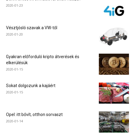
2020-01-23
Vésztjósló szavak a VW-től
2020-01-20
Gyakran előforduló kripto átverések és
elkerülésük
2020-01-15
Sokat dolgozunk a kajáért
2020-01-15
Opel: itt bővít, otthon sorvaszt
2020-01-14