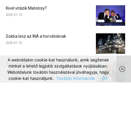
Kivel vitázik Matolcsy?
2020-01-13
Sokba lesz az INA a horvátoknak
2020-01-10
A weboldalon cookie-kat használunk, amik segítenek
Szlovéniát is bevette Csányi
minket a lehető legjobb szolgáltatások nyújtásában.
2020-01-08
Weboldalunk további használatával jóváhagyja, hogy
cookie-kat használjunk.
További információk
OK
Autóeladás a válság előtti szinten
2020-01-03
Itt az új minimális bérek
2019-12-30