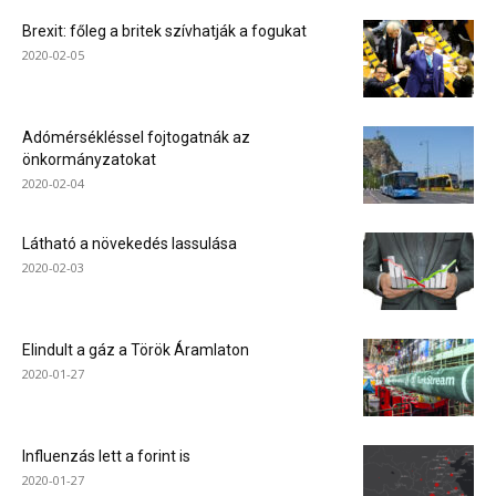
Brexit: főleg a britek szívhatják a fogukat
2020-02-05
Adómérsékléssel fojtogatnák az
önkormányzatokat
2020-02-04
Látható a növekedés lassulása
2020-02-03
Elindult a gáz a Török Áramlaton
2020-01-27
Influenzás lett a forint is
2020-01-27