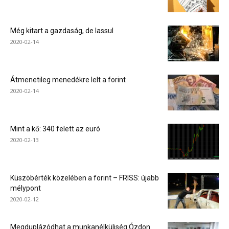
Még kitart a gazdaság, de lassul
2020-02-14
Átmenetileg menedékre lelt a forint
2020-02-14
Mint a kő: 340 felett az euró
2020-02-13
Küszöbérték közelében a forint – FRISS: újabb
mélypont
2020-02-12
Megduplázódhat a munkanélküliség Ózdon