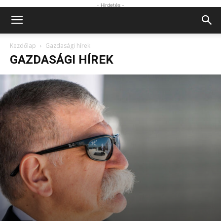
- Hirdetés -
Kezdőlap
Gazdasági hírek
GAZDASÁGI HÍREK