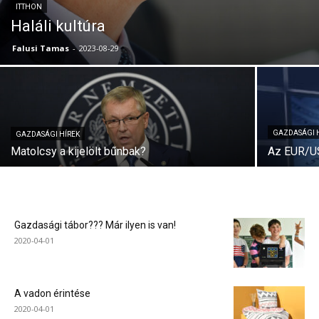
ITTHON
Haláli kultúra
Falusi Tamas
-
2023-08-29
GAZDASÁGI 
GAZDASÁGI HÍREK
Matolcsy a kijelölt bűnbak?
Az EUR/USD
Gazdasági tábor??? Már ilyen is van!
2020-04-01
A vadon érintése
2020-04-01