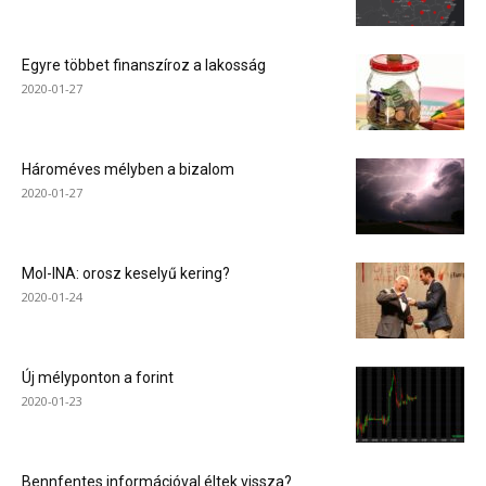
Egyre többet finanszíroz a lakosság
2020-01-27
Hároméves mélyben a bizalom
2020-01-27
Mol-INA: orosz keselyű kering?
2020-01-24
Új mélyponton a forint
2020-01-23
Bennfentes információval éltek vissza?