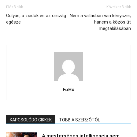
Előző cikk
Következő cikk
Gulyás, a zsidók és az ország
Nem a vallásban van kényszer,
egésze
hanem a közös út
megtalálásában
FüHü
KAPCSOLÓDÓ CIKKEK
TÖBB A SZERZŐTŐL
„A mesterséges intelligencia nem