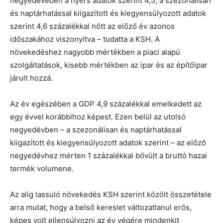
negyedévében a nyers adatok szerint 4,5, a szezonálisan
és naptárhatással kiigazított és kiegyensúlyozott adatok
szerint 4,6 százalékkal nőtt az előző év azonos
időszakához viszonyítva – tudatta a KSH. A
növekedéshez nagyobb mértékben a piaci alapú
szolgáltatások, kisebb mértékben az ipar és az építőipar
járult hozzá.
Az év egészében a GDP 4,9 százalékkal emelkedett az
egy évvel korábbihoz képest. Ezen belül az utolsó
negyedévben – a szezonálisan és naptárhatással
kiigazított és kiegyensúlyozott adatok szerint – az előző
negyedévhez mérten 1 százalékkal bővült a bruttó hazai
termék volumene.
Az alig lassuló növekedés KSH szerint közölt összetétele
arra mutat, hogy a belső kereslet változatlanul erős,
képes volt ellensúlyozni az év végére mindenkit