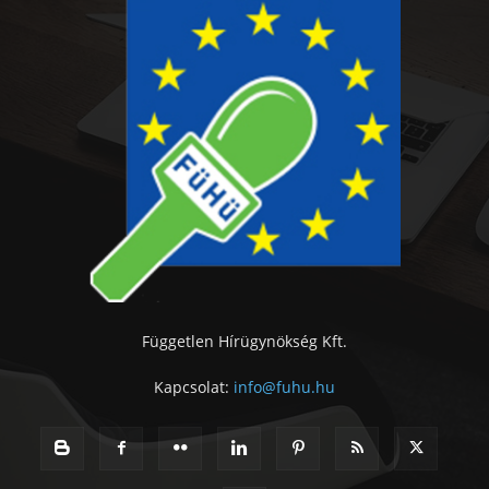
Független Hírügynökség Kft.
Kapcsolat:
info@fuhu.hu