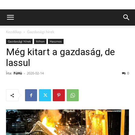
Kezdőlap
Gazdasági hírek
Gazdasági hírek
Itthon
Hasznos
Még kitart a gazdaság, de
lassul
Írta:
FüHü
-
2020-02-14
0