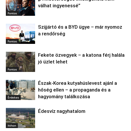
válhat ingyenessé”
Fontos
Szijjártó és a BYD ügye – már nyomoz
a rendőrség
Fontos
Fekete özvegyek – a katona férj halála
jó üzlet lehet
Fontos
Észak‑Korea kutyahúslevest ajánl a
hőség ellen – a propaganda és a
hagyomány találkozása
Érdekes
Édesvíz nagyhatalom
Itthon