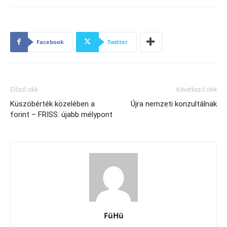
Facebook
Twitter
Előző cikk
Következő cikk
Küszöbérték közelében a
Újra nemzeti konzultálnak
forint – FRISS: újabb mélypont
FüHü