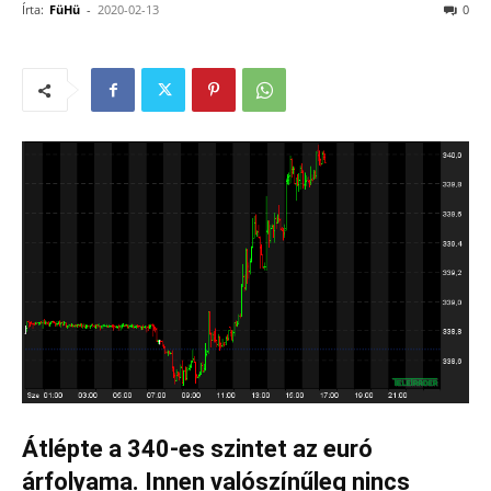
Írta:
FüHü
-
2020-02-13
0
Átlépte a 340-es szintet az euró
árfolyama. Innen valószínűleg nincs