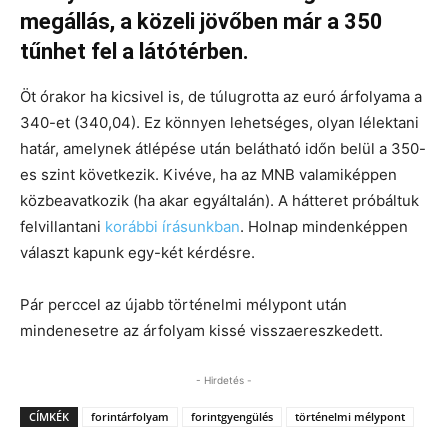
megállás, a közeli jövőben már a 350
tűnhet fel a látótérben.
Öt órakor ha kicsivel is, de túlugrotta az euró árfolyama a
340-et (340,04). Ez könnyen lehetséges, olyan lélektani
határ, amelynek átlépése után belátható időn belül a 350-
es szint következik. Kivéve, ha az MNB valamiképpen
közbeavatkozik (ha akar egyáltalán). A hátteret próbáltuk
felvillantani
korábbi írásunkban
. Holnap mindenképpen
választ kapunk egy-két kérdésre.
Pár perccel az újabb történelmi mélypont után
mindenesetre az árfolyam kissé visszaereszkedett.
- Hirdetés -
CÍMKÉK
forintárfolyam
forintgyengülés
történelmi mélypont