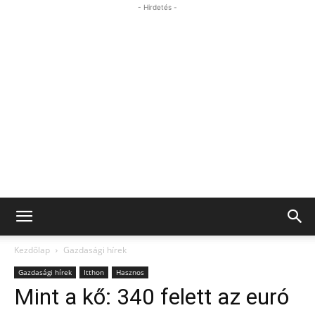
- Hirdetés -
Kezdőlap
Gazdasági hírek
Gazdasági hírek
Itthon
Hasznos
Mint a kő: 340 felett az euró