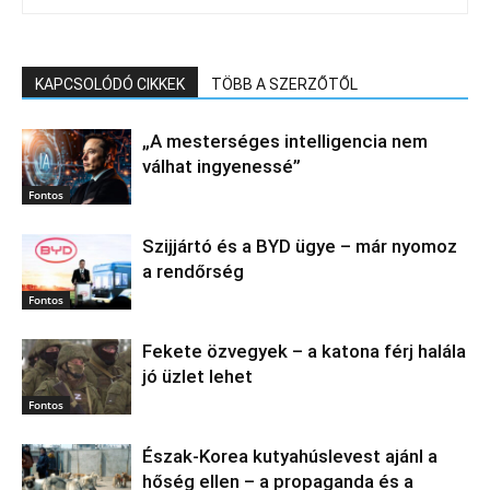
KAPCSOLÓDÓ CIKKEK
TÖBB A SZERZŐTŐL
„A mesterséges intelligencia nem
válhat ingyenessé”
Fontos
Szijjártó és a BYD ügye – már nyomoz
a rendőrség
Fontos
Fekete özvegyek – a katona férj halála
jó üzlet lehet
Fontos
Észak‑Korea kutyahúslevest ajánl a
hőség ellen – a propaganda és a