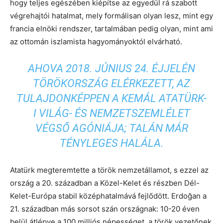
hogy teljes egészében kiépítse az egyedül rá szabott
végrehajtói hatalmat, mely formálisan olyan lesz, mint egy
francia elnöki rendszer, tartalmában pedig olyan, mint ami
az ottomán iszlamista hagyományoktól elvárható.
AHOVA 2018. JÚNIUS 24. ÉJJELÉN
TÖRÖKORSZÁG ELÉRKEZETT, AZ
TULAJDONKÉPPEN A KEMÁL ATATÜRK-
I VILÁG- ÉS NEMZETSZEMLÉLET
VÉGSŐ AGÓNIÁJA; TALÁN MÁR
TÉNYLEGES HALÁLA.
Atatürk megteremtette a török nemzetállamot, s ezzel az
ország a 20. században a Közel-Kelet és részben Dél-
Kelet-Európa stabil középhatalmává fejlődött. Erdoğan a
21. században más sorsot szán országnak: 10-20 éven
belül átlépve a 100 milliós népességet, a török vezetőnek