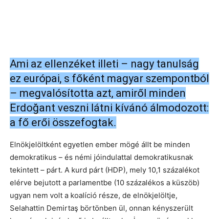
Ami az ellenzéket illeti – nagy tanulság
ez európai, s főként magyar szempontból
– megvalósította azt, amiről minden
Erdoğant veszni látni kívánó álmodozott:
a fő erői összefogtak.
Elnökjelöltként egyetlen ember mögé állt be minden
demokratikus – és némi jóindulattal demokratikusnak
tekintett – párt. A kurd párt (HDP), mely 10,1 százalékot
elérve bejutott a parlamentbe (10 százalékos a küszöb)
ugyan nem volt a koalíció része, de elnökjelöltje,
Selahattin Demirtaş börtönben ül, onnan kényszerült