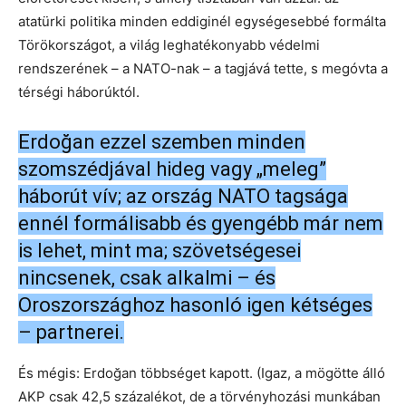
atatürki politika minden eddiginél egységesebbé formálta
Törökországot, a világ leghatékonyabb védelmi
rendszerének – a NATO-nak – a tagjává tette, s megóvta a
térségi háborúktól.
Erdoğan ezzel szemben minden
szomszédjával hideg vagy „meleg”
háborút vív; az ország NATO tagsága
ennél formálisabb és gyengébb már nem
is lehet, mint ma; szövetségesei
nincsenek, csak alkalmi – és
Oroszországhoz hasonló igen kétséges
– partnerei.
És mégis: Erdoğan többséget kapott. (Igaz, a mögötte álló
AKP csak 42,5 százalékot, de a törvényhozási munkában