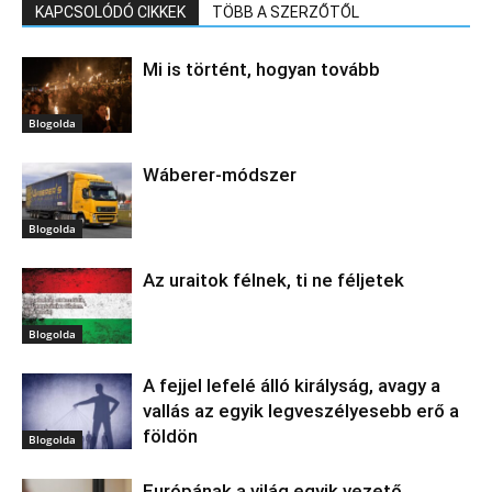
KAPCSOLÓDÓ CIKKEK
TÖBB A SZERZŐTŐL
Mi is történt, hogyan tovább
Blogolda
Wáberer-módszer
Blogolda
Az uraitok félnek, ti ne féljetek
Blogolda
A fejjel lefelé álló királyság, avagy a
vallás az egyik legveszélyesebb erő a
földön
Blogolda
Európának a világ egyik vezető