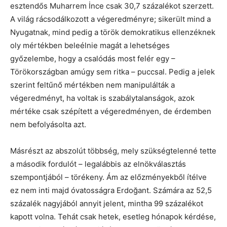
esztendős Muharrem İnce csak 30,7 százalékot szerzett.
A világ rácsodálkozott a végeredményre; sikerült mind a
Nyugatnak, mind pedig a török demokratikus ellenzéknek
oly mértékben beleélnie magát a lehetséges
győzelembe, hogy a csalódás most felér egy –
Törökországban amúgy sem ritka – puccsal. Pedig a jelek
szerint feltűnő mértékben nem manipulálták a
végeredményt, ha voltak is szabálytalanságok, azok
mértéke csak szépített a végeredményen, de érdemben
nem befolyásolta azt.
Másrészt az abszolút többség, mely szükségtelenné tette
a második fordulót – legalábbis az elnökválasztás
szempontjából – törékeny. Ám az előzményekből ítélve
ez nem inti majd óvatosságra Erdoğant. Számára az 52,5
százalék nagyjából annyit jelent, mintha 99 százalékot
kapott volna. Tehát csak hetek, esetleg hónapok kérdése,