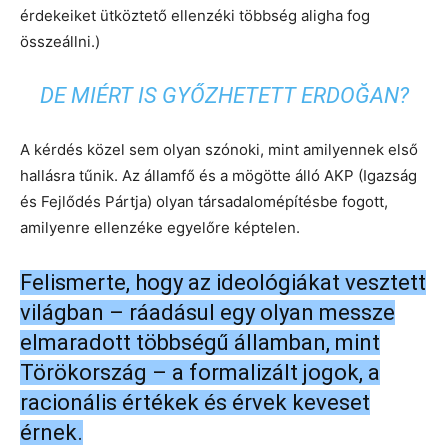
érdekeiket ütköztető ellenzéki többség aligha fog
összeállni.)
DE MIÉRT IS GYŐZHETETT ERDOĞAN?
A kérdés közel sem olyan szónoki, mint amilyennek első
hallásra tűnik. Az államfő és a mögötte álló AKP (Igazság
és Fejlődés Pártja) olyan társadalomépítésbe fogott,
amilyenre ellenzéke egyelőre képtelen.
Felismerte, hogy az ideológiákat vesztett
világban – ráadásul egy olyan messze
elmaradott többségű államban, mint
Törökország – a formalizált jogok, a
racionális értékek és érvek keveset
érnek.