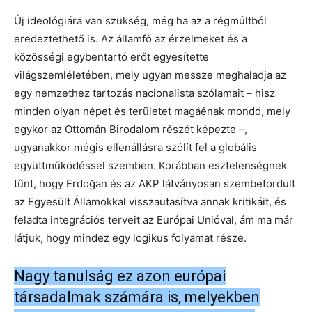
Új ideológiára van szükség, még ha az a régmúltból
eredeztethető is. Az államfő az érzelmeket és a
közösségi egybentartó erőt egyesítette
világszemléletében, mely ugyan messze meghaladja az
egy nemzethez tartozás nacionalista szólamait – hisz
minden olyan népet és területet magáénak mondd, mely
egykor az Ottomán Birodalom részét képezte –,
ugyanakkor mégis ellenállásra szólít fel a globális
együttműködéssel szemben. Korábban esztelenségnek
tűnt, hogy Erdoğan és az AKP látványosan szembefordult
az Egyesült Államokkal visszautasítva annak kritikáit, és
feladta integrációs terveit az Európai Unióval, ám ma már
látjuk, hogy mindez egy logikus folyamat része.
Nagy tanulság ez azon európai
társadalmak számára is, melyekben