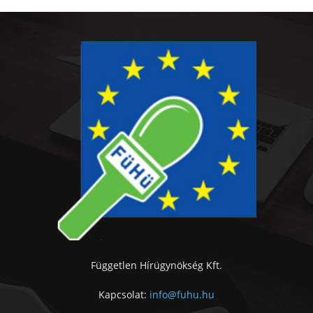
Független Hírügynökség Kft.
Kapcsolat:
info@fuhu.hu