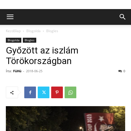
Kezdőlap
Blogolda
Blogles
Blogolda
Blogles
Győzött az iszlám
Törökországban
Írta:
FüHü
-
2018-06-25
0