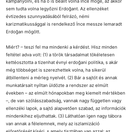
kampányolni, és ha ő is beállt volna İnce mögé, az akkor
sem tudta volna legyőzni Erdoğant. Az ellenzéket
évtizedes szunnyadásából felrázó, némi
karizmatikussággal is rendelkező İnce messze lemaradt
Erdoğan mögött.
Miért? – teszi fel ma mindenki a kérdést. Hisz minden
feltétel adva volt: (1) a török társadalmat tökéletesen
kettéosztotta a tizenhat évnyi erdoğani politika, s akár
még többséget is szerezhettek volna, ha sikerül
átbillenteni a mérleg nyelvét. (2) Bár a sajtót és annak
munkatársait nyíltan üldözte a rendszer az elmúlt
években – az elmúlt hónapokban meg kiemelt mértékben
–, de van szólásszabadság, vannak nagy független vagy
ellenzéki lapok, a sajtó alapvetően szabad, az információk
mindenkihez eljuthattak. (3) Láthatóan igen nagy tábora
van annak a félelemnek, mely az iszlamizáció
előretörését kíséri, s amely tisztában van azzal: az