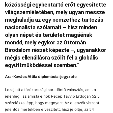
közösségi egybentartó erőt egyesítette
világszemléletében, mely ugyan messze
meghaladja az egy nemzethez tartozás
nacionalista szólamait – hisz minden
olyan népet és területet magáénak
mondd, mely egykor az Ottomán
Birodalom részét képezte –, ugyanakkor
mégis ellenállásra szólít fel a globális
együttműködéssel szemben.”
Ara-Kovács Attila diplomáciai jegyzete
Lezajlott a törökországi sorsdöntő választás, amit a
jelenlegi iszlamista elnök Recep Tayyip Erdoğan 52,5
százalékkal épp, hogy megnyert. Az ellenzék viszont
jelentős mértékben elveszített, hisz jelöltje, az 54