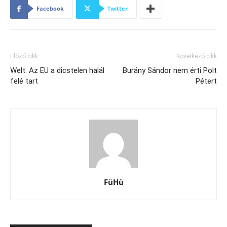
Facebook
Twitter
Előző cikk
Következő cikk
Welt: Az EU a dicstelen halál
Burány Sándor nem érti Polt
felé tart
Pétert
FüHü