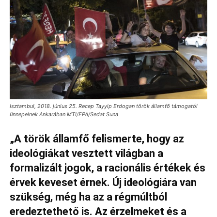
Isztambul, 2018. június 25. Recep Tayyip Erdogan török államfõ támogatói
ünnepelnek Ankarában MTI/EPA/Sedat Suna
„A török államfő felismerte, hogy az
ideológiákat vesztett világban a
formalizált jogok, a racionális értékek és
érvek keveset érnek. Új ideológiára van
szükség, még ha az a régmúltból
eredeztethető is. Az érzelmeket és a