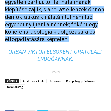
egyetlen párt autoriter hatalmának
kiépítése zajlik, s ahol az ellenzék önnön
demokratikus kínálatán túl nem tud
egyebet nyújtani a népnek; főként egy
koherens ideológia kidolgozására és
elfogadtatására képtelen.
ORBÁN VIKTOR ELSŐKÉNT GRATULÁLT
ERDOĞANNAK.
- Hirdetés -
CÍMKÉK
Ara-Kovács Attila
Erdogan
Recep Tayyip Erdoğan
törökország