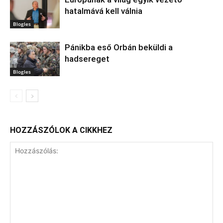
hatalmává kell válnia
Blogles
Pánikba eső Orbán beküldi a
hadsereget
Blogles
HOZZÁSZÓLOK A CIKKHEZ