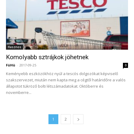
Hasznos
Komolyabb sztrájkok jöhetnek
FüHü
-
2017-09-25
0
Keményebb eszközökhöz nyúl a tescós dolgozókat képviselő
szakszervezet, miután nem kapta meg a cégtől határidőre a valós
állapotot tükröző bolti létszámadatokat. Októberre és
novemberre...
1
2