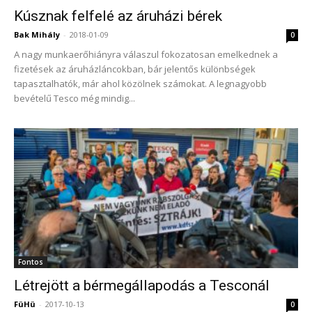
Kúsznak felfelé az áruházi bérek
Bak Mihály
-
2018-01-09
0
A nagy munkaerőhiányra válaszul fokozatosan emelkednek a
fizetések az áruházláncokban, bár jelentős különbségek
tapasztalhatók, már ahol közölnek számokat. A legnagyobb
bevételű Tesco még mindig...
Fontos
Létrejött a bérmegállapodás a Tesconál
FüHü
-
2017-10-13
0