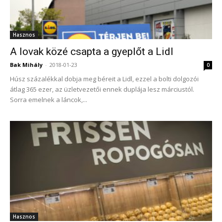
Hasznos
A lovak közé csapta a gyeplőt a Lidl
Bak Mihály
-
2018-01-23
0
Húsz százalékkal dobja meg béreit a Lidl, ezzel a bolti dolgozói
átlag 365 ezer, az üzletvezetői ennek duplája lesz márciustól.
Sorra emelnek a láncok,...
Hasznos