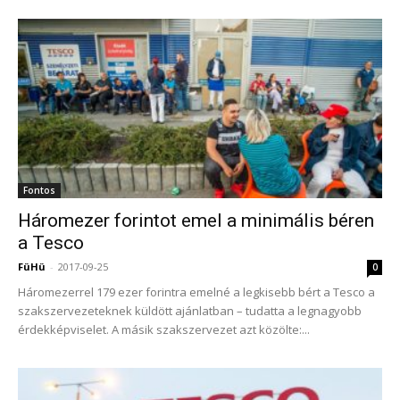
Fontos
Háromezer forintot emel a minimális béren
a Tesco
FüHü
-
2017-09-25
0
Háromezerrel 179 ezer forintra emelné a legkisebb bért a Tesco a
szakszervezeteknek küldött ajánlatban – tudatta a legnagyobb
érdekképviselet. A másik szakszervezet azt közölte:...