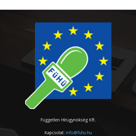
Független Hírügynökség Kft.
Kapcsolat:
info@fuhu.hu