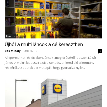
Fontos
Újból a multiláncok a célkeresztben
Bak Mihály
-
2018-02-12
0
A hipermarket- és diszkontláncok „megtöréséről” beszélt Lázár
János. A multik kipasszírozása sokadszor kerül elő a kormány
részéről. Az adatok azt mutatják, hogy gyorsulva nyílik...