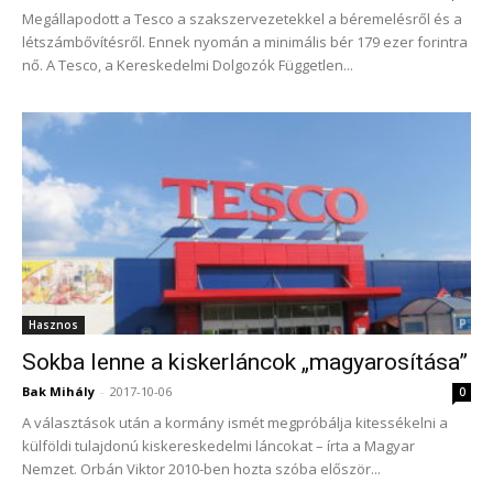
Megállapodott a Tesco a szakszervezetekkel a béremelésről és a
létszámbővítésről. Ennek nyomán a minimális bér 179 ezer forintra
nő. A Tesco, a Kereskedelmi Dolgozók Független...
Hasznos
Sokba lenne a kiskerláncok „magyarosítása”
Bak Mihály
-
2017-10-06
0
A választások után a kormány ismét megpróbálja kitessékelni a
külföldi tulajdonú kiskereskedelmi láncokat – írta a Magyar
Nemzet. Orbán Viktor 2010-ben hozta szóba először...