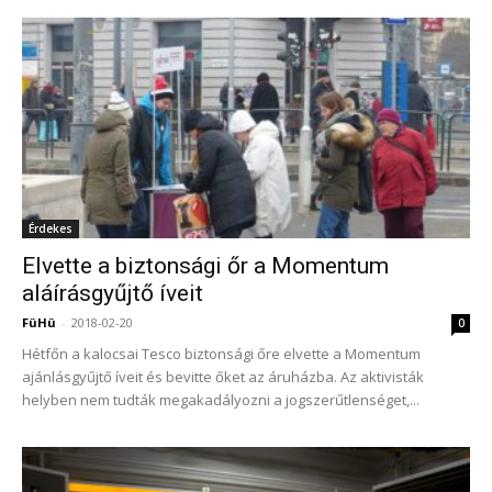
Érdekes
Elvette a biztonsági őr a Momentum
aláírásgyűjtő íveit
FüHü
-
2018-02-20
0
Hétfőn a kalocsai Tesco biztonsági őre elvette a Momentum
ajánlásgyűjtő íveit és bevitte őket az áruházba. Az aktivisták
helyben nem tudták megakadályozni a jogszerűtlenséget,...