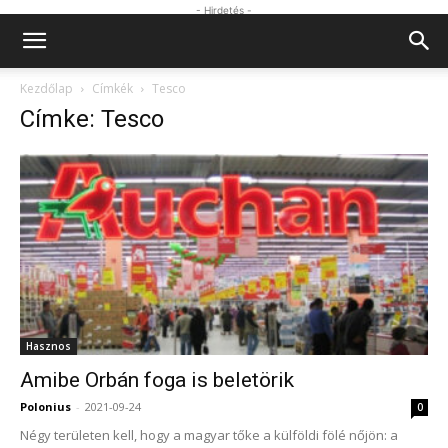
- Hirdetés -
Kezdőlap
Címkék
Tesco
Címke: Tesco
Hasznos
Amibe Orbán foga is beletörik
Polonius
-
2021-09-24
0
Négy területen kell, hogy a magyar tőke a külföldi fölé nőjön: a