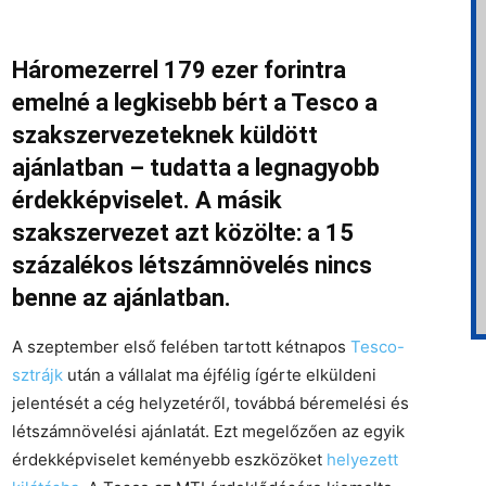
Háromezerrel 179 ezer forintra
emelné a legkisebb bért a Tesco a
szakszervezeteknek küldött
ajánlatban – tudatta a legnagyobb
érdekképviselet. A másik
szakszervezet azt közölte: a 15
százalékos létszámnövelés nincs
benne az ajánlatban.
A szeptember első felében tartott kétnapos
Tesco-
sztrájk
után a vállalat ma éjfélig ígérte elküldeni
jelentését a cég helyzetéről, továbbá béremelési és
létszámnövelési ajánlatát. Ezt megelőzően az egyik
érdekképviselet keményebb eszközöket
helyezett