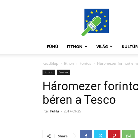
FüHü
FÜHÜ
ITTHON
VILÁG
KULTÚ
Kezdőlap
Itthon
Fontos
Háromezer forintot eme
Itthon
Fontos
Háromezer forinto
béren a Tesco
Írta:
FüHü
-
2017-09-25
Share