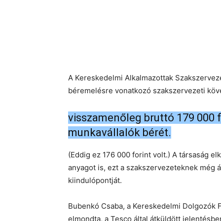
A Kereskedelmi Alkalmazottak Szakszervezet
béremelésre vonatkozó szakszervezeti köve
visszamenőleg bruttó 179 000 f
munkavállalók bérét.
(Eddig ez 176 000 forint volt.) A társaság 
anyagot is, ezt a szakszervezeteknek még át
kiindulópontját.
Bubenkó Csaba, a Kereskedelmi Dolgozók 
elmondta, a Tesco által átküldött jelentésb