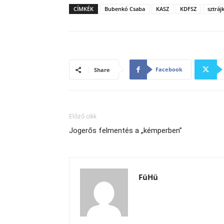
CÍMKÉK
Bubenkó Csaba
KASZ
KDFSZ
sztráj
Facebook
Share
Előző cikk
Jogerős felmentés a „kémperben”
FüHü