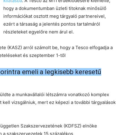
kilátásba
. A Tesco az MTI érdeklődésére kiemelte,
hogy a dokumentumban üzleti titoknak minősülő
információkat osztott meg tárgyaló partnereivel,
ezért a társaság a jelentés pontos tartalmáról
részleteket egyelőre nem árul el.
e (KASZ) arról számolt be, hogy a Tesco elfogadja a
teléseket és szeptember 1-től
orintra emeli a legkisebb keresetű
elküldte a munkavállalói létszámra vonatkozó komplex
 kell vizsgálniuk, mert ez képezi a további tárgyalások
Független Szakszervezetének (KDFSZ) elnöke
en a szakszervezetek 15 százalékos