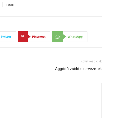
k
Tesco
Twitter
Pinterest
WhatsApp
Következő cikk
Aggódó zsidó szervezetek