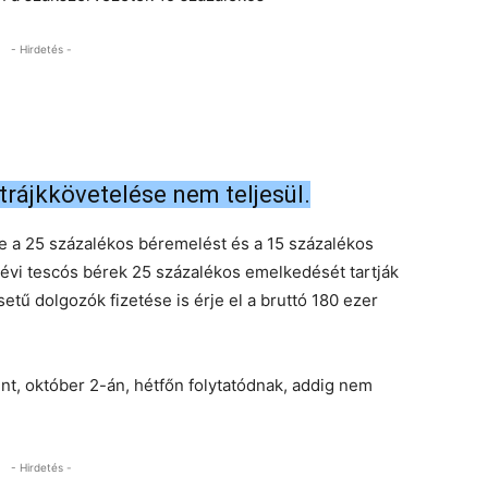
- Hirdetés -
rájkkövetelése nem teljesül.
e a 25 százalékos béremelést és a 15 százalékos
 évi tescós bérek 25 százalékos emelkedését tartják
tű dolgozók fizetése is érje el a bruttó 180 ezer
nt, október 2-án, hétfőn folytatódnak, addig nem
- Hirdetés -