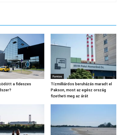
Fontos
ödött a fideszes
Tízmilliárdos beruházás maradt el
dszer?
Pakson, most az egész ország
fizetheti meg az árát