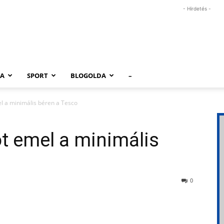
- Hirdetés -
RA
SPORT
BLOGOLDA
–
l a minimális béren a Tesco
t emel a minimális
0