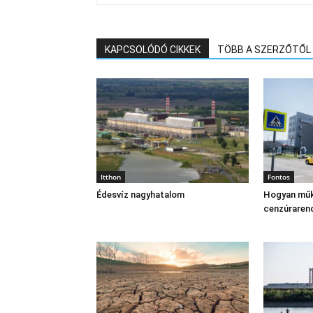
KAPCSOLÓDÓ CIKKEK
TÖBB A SZERZŐTŐL
Itthon
Fontos
Édesvíz nagyhatalom
Hogyan műk
cenzúraren