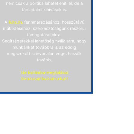
nem csak a politika lehetetleníti el, de a
társadalmi kihívások is.
A
fuhu.hu
fennmaradásához, hosszútávú
működéséhez, szerkesztőségünk rászorul
támogatásotokra.
Segítségetekkel lehetőség nyílik arra, hogy
munkánkat továbbra is az eddig
megszokott színvonalon végezhessük
tovább.
Ide kattintva megtalálod
bankszámlaszámunkat!