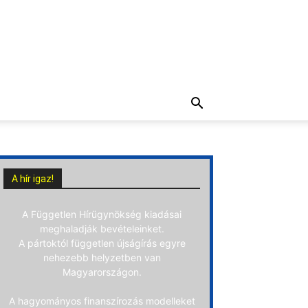
A hír igaz!
A Független Hírügynökség kiadásai
meghaladják bevételeinket.
A pártoktól független újságírás egyre
nehezebb helyzetben van
Magyarországon.
A hagyományos finanszírozás modelleket