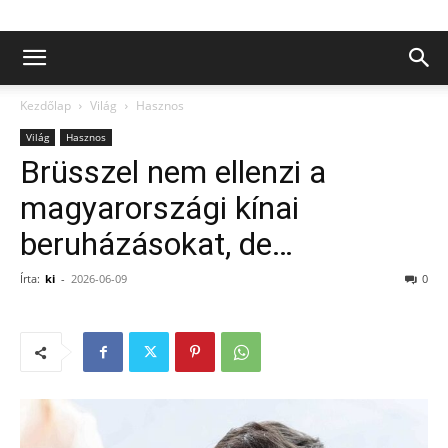
Kezdőlap
Világ
Hasznos
Világ
Hasznos
Brüsszel nem ellenzi a
magyarországi kínai
beruházásokat, de…
Írta:
ki
-
2026-06-09
0