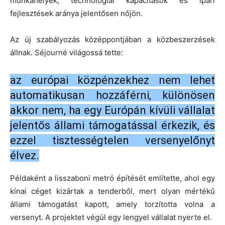
munkahelyek, technológiai kapacitások és ipari
fejlesztések aránya jelentősen nőjön.
Az új szabályozás középpontjában a közbeszerzések
állnak. Séjourné világossá tette:
az európai közpénzekhez nem lehet
automatikusan hozzáférni, különösen
akkor nem, ha egy Európán kívüli vállalat
jelentős állami támogatással érkezik, és
ezzel tisztességtelen versenyelőnyt
élvez.
Példaként a lisszaboni metró építését említette, ahol egy
kínai céget kizártak a tenderből, mert olyan mértékű
állami támogatást kapott, amely torzította volna a
versenyt. A projektet végül egy lengyel vállalat nyerte el.