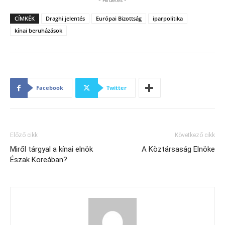
CÍMKÉK
Draghi jelentés
Európai Bizottság
iparpolitika
kínai beruházások
Facebook
Twitter
Előző cikk
Következő cikk
Miről tárgyal a kínai elnök
A Köztársaság Elnöke
Észak Koreában?