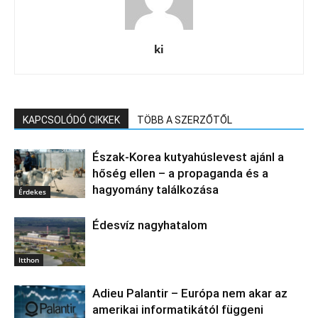
ki
KAPCSOLÓDÓ CIKKEK
TÖBB A SZERZŐTŐL
Észak‑Korea kutyahúslevest ajánl a
hőség ellen – a propaganda és a
hagyomány találkozása
Érdekes
Édesvíz nagyhatalom
Itthon
Adieu Palantir – Európa nem akar az
amerikai informatikától függeni