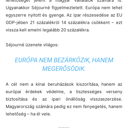
lehetőséget jelent a magyar vállalatok számára is.
Ugyanakkor Séjourné figyelmeztetett: Európa nem lehet
egyszerre nyitott és gyenge. Az ipar részesedése az EU
GDP-jében 21 százalékról 14 százalékra csökkent – ezt
vissza kell emelni legalább 20 százalékra.
Séjourné üzenete világos:
EURÓPA NEM BEZÁRKÓZIK, HANEM
MEGERŐSÖDIK.
A cél nem a kínai beruházások kiszorítása, hanem az
európai érdekek védelme, a tisztességes verseny
biztosítása és az ipari önállóság visszaszerzése.
Magyarország számára pedig ez nem fenyegetés, hanem
lehetőség – ha él vele.
- Hirdetés -