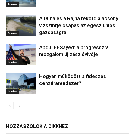
Fontos
A Duna és a Rajna rekord alacsony
vízszintje csapás az egész uniós
gazdaságra
Fontos
Abdul El‑Sayed: a progresszív
mozgalom új zászlóvivője
Fontos
Hogyan működött a fideszes
cenzúrarendszer?
Fontos
HOZZÁSZÓLOK A CIKKHEZ