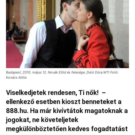
Budapest, 2010. május 12. Novák Elõd és felesége, Dúró Dóra MTI Fotó:
Kovács Attila
Viselkedjetek rendesen, Ti nők! –
ellenkező esetben kioszt benneteket a
888.hu. Ha már kivívtátok magatoknak a
jogokat, ne követeljetek
megkülönböztetően kedves fogadtatást