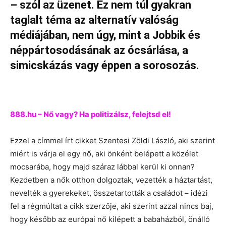
– szól az üzenet. Ez nem túl gyakran
taglalt téma az alternatív valóság
médiájában, nem úgy, mint a Jobbik és
néppártosodásának az ócsárlása,
a
simicskázás
vagy éppen a sorosozás.
888.hu – Nő vagy? Ha politizálsz, felejtsd el!
Ezzel a címmel írt cikket Szentesi Zöldi László, aki szerint
miért is várja el egy nő, aki önként belépett a közélet
mocsarába, hogy majd száraz lábbal kerül ki onnan?
Kezdetben a nők otthon dolgoztak, vezették a háztartást,
nevelték a gyerekeket, összetartották a családot – idézi
fel a régmúltat a cikk szerzője, aki szerint azzal nincs baj,
hogy később az európai nő kilépett a babaházból, önálló