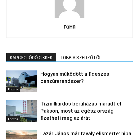
FüHü
KAPCSOLÓDÓ CIKKEK
TÖBB A SZERZŐTŐL
Hogyan működött a fideszes
cenzúrarendszer?
Fontos
Tízmilliárdos beruházás maradt el
Pakson, most az egész ország
fizetheti meg az árát
Fontos
Lázár János már tavaly elismerte: hiba