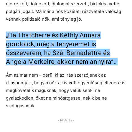
életre kelt, dolgozott, diplomát szerzett, birtokba vette
polgári jogait. Ma már a nők közéleti részvétele valóság
vannak politizáló nők, ami tényleg jó.
„Ha Thatcherre és Kéthly Annára
gondolok, még a tenyeremet is
összeverem, ha Szél Bernadettre és
Angela Merkelre, akkor nem annyira”…
Ám az már nem – derül ki az írás szerzőjének az
álláspontja –, hogy a nők a kivívott egyenlőség ellenére is
megkövetelik maguknak, hogy velük senki ne
gyalázkodjon, őket ne minősítgesse, nekik be ne
szólogasanak.
- Hirdetés -