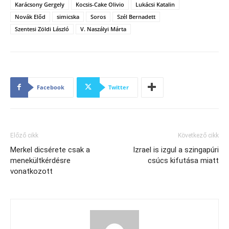
Karácsony Gergely
Kocsis-Cake Olivio
Lukácsi Katalin
Novák Előd
simicska
Soros
Szél Bernadett
Szentesi Zöldi László
V. Naszályi Márta
Facebook
Twitter
Előző cikk
Következő cikk
Merkel dicsérete csak a
Izrael is izgul a szingapúri
menekültkérdésre
csúcs kifutása miatt
vonatkozott