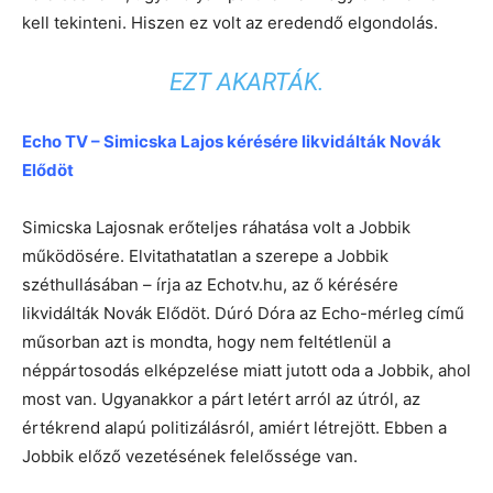
kell tekinteni. Hiszen ez volt az eredendő elgondolás.
EZT AKARTÁK.
Echo TV – Simicska Lajos kérésére likvidálták Novák
Elődöt
Simicska Lajosnak erőteljes ráhatása volt a Jobbik
működösére. Elvitathatatlan a szerepe a Jobbik
széthullásában – írja az Echotv.hu, az ő kérésére
likvidálták Novák Elődöt. Dúró Dóra az Echo-mérleg című
műsorban azt is mondta, hogy nem feltétlenül a
néppártosodás elképzelése miatt jutott oda a Jobbik, ahol
most van. Ugyanakkor a párt letért arról az útról, az
értékrend alapú politizálásról, amiért létrejött. Ebben a
Jobbik előző vezetésének felelőssége van.