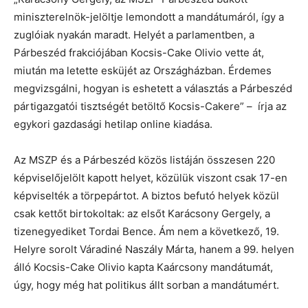
miniszterelnök-jelöltje lemondott a mandátumáról, így a
zuglóiak nyakán maradt. Helyét a parlamentben, a
Párbeszéd frakciójában Kocsis-Cake Olivio vette át,
miután ma letette esküjét az Országházban. Érdemes
megvizsgálni, hogyan is eshetett a választás a Párbeszéd
pártigazgatói tisztségét betöltő Kocsis-Cakere” – írja az
egykori gazdasági hetilap online kiadása.
Az MSZP és a Párbeszéd közös listáján összesen 220
képviselőjelölt kapott helyet, közülük viszont csak 17-en
képviselték a törpepártot. A biztos befutó helyek közül
csak kettőt birtokoltak: az elsőt Karácsony Gergely, a
tizenegyediket Tordai Bence. Ám nem a következő, 19.
Helyre sorolt Váradiné Naszály Márta, hanem a 99. helyen
álló Kocsis-Cake Olivio kapta Kaárcsony mandátumát,
úgy, hogy még hat politikus állt sorban a mandátumért.