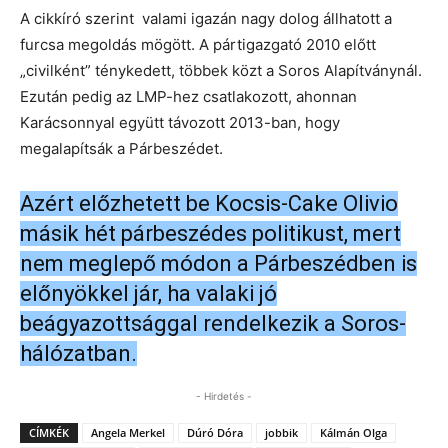
A cikkíró szerint valami igazán nagy dolog állhatott a
furcsa megoldás mögött. A pártigazgató 2010 előtt
„civilként” ténykedett, többek közt a Soros Alapítványnál.
Ezután pedig az LMP-hez csatlakozott, ahonnan
Karácsonnyal együtt távozott 2013-ban, hogy
megalapítsák a Párbeszédet.
Azért előzhetett be Kocsis-Cake Olivio
másik hét párbeszédes politikust, mert
nem meglepő módon a Párbeszédben is
előnyökkel jár, ha valaki jó
beágyazottsággal rendelkezik a Soros-
hálózatban.
- Hirdetés -
CÍMKÉK
Angela Merkel
Dúró Dóra
jobbik
Kálmán Olga