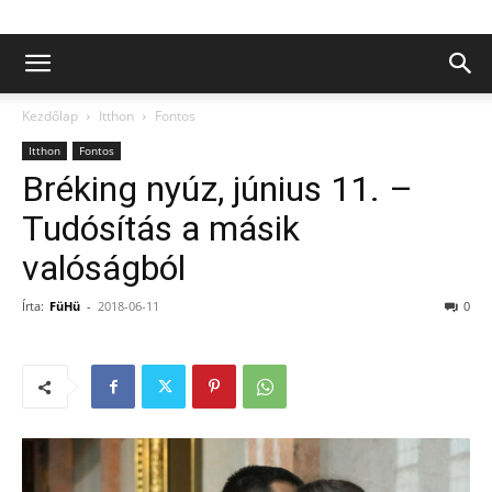
Kezdőlap
Itthon
Fontos
Itthon
Fontos
Bréking nyúz, június 11. –
Tudósítás a másik
valóságból
Írta:
FüHü
-
2018-06-11
0