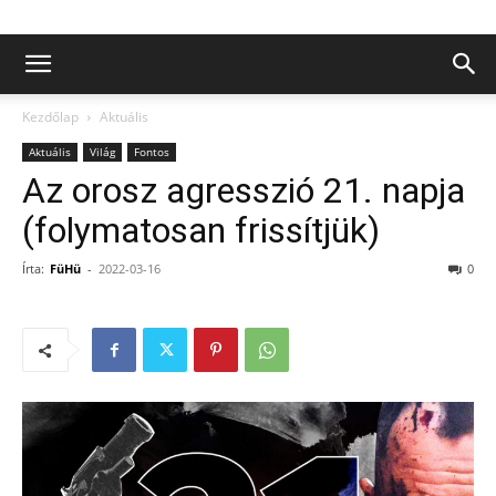
Kezdőlap
Aktuális
Aktuális
Világ
Fontos
Az orosz agresszió 21. napja
(folymatosan frissítjük)
Írta:
FüHü
-
2022-03-16
0