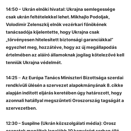
14:50 –
Ukrán elnöki hivatal: Ukrajna semlegessége
csak ukrán feltételekkel lehet.
Mikhajlo Podoljak,
Volodimir Zelenszkij elnök vezérkari főnökének
tanácsadója kijelentette, hogy Ukrajna csak
„törvényesen hitelesített biztonsági garanciákkal”
egyezhet meg, hozzátéve, hogy az új megállapodás
értelmében az aláíró államoknak jogilag kötelezővé kell
tenniük Ukrajna védelmét.
14:25
–
Az Európa Tanács Miniszteri Bizottsága szerdai
rendkívüli ülésén a szervezet alapokmányának 8. cikke
alapján indított eljárás keretében úgy határozott, hogy
azonnali hatállyal megszűnteti Oroszország tagságát a
szervezetben.
12:30 – Suspilne (Ukrán közszolgálati média): Orosz
csapatok megöltek legalább 10 kenyérért sorban álló