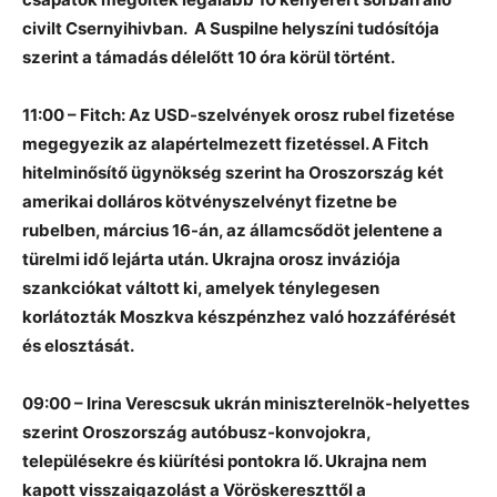
civilt Csernyihivban.
A Suspilne helyszíni tudósítója
szerint a támadás délelőtt 10 óra körül történt.
11:00 – Fitch: Az USD-szelvények orosz rubel fizetése
megegyezik az alapértelmezett fizetéssel. A Fitch
hitelminősítő ügynökség szerint ha Oroszország két
amerikai dolláros kötvényszelvényt fizetne be
rubelben, március 16-án, az államcsődöt jelentene a
türelmi idő lejárta után. Ukrajna orosz inváziója
szankciókat váltott ki, amelyek ténylegesen
korlátozták Moszkva készpénzhez való hozzáférését
és elosztását.
09:00 – Irina Verescsuk ukrán miniszterelnök-helyettes
szerint Oroszország autóbusz-konvojokra,
településekre és kiürítési pontokra lő. Ukrajna nem
kapott visszaigazolást a Vöröskereszttől a