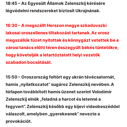
18:45 – Az Egyesült Államok Zelenszkij kérésére
légvédelmi rendszereket biztosít Ukrajnának.
16:30 – A megszállt Herszon megye szkadovszki
lakosai oroszellenes tiltakozást tartanak. Az orosz
megszállók tüzet nyitottak és könnygázt vetettek be a
városi tanács előtti téren összegyűlt békés tüntetőkre,
hogy követeljék a letartóztatott helyi vezetők
szabadon bocsátását.
15:50 – Oroszország feltört egy ukrán tévécsatornát,
hamis „nyilatkozatot” sugároz Zelenszkij nevében. A
hírlapon továbbított hamis üzenet szerint Volodimir
Zelenszkij elnök „feladná a harcot és letenné a
fegyvert”. Zelenszkij később egy kijevi videobeszéddel
válaszolt, amelyben „gyerekesnek” nevezte a
provokációt.