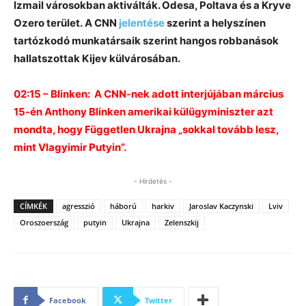
Izmail városokban aktiválták. Odesa, Poltava és a Kryve
Ozero terület. A CNN
jelentése
szerint a helyszínen
tartózkodó munkatársaik szerint hangos robbanások
hallatszottak Kijev külvárosában.
02:15 – Blinken: A CNN-nek adott interjújában március
15-én Anthony Blinken amerikai külügyminiszter azt
mondta, hogy Független Ukrajna „sokkal tovább lesz,
mint Vlagyimir Putyin”.
- Hirdetés -
CÍMKÉK
agresszió
háború
harkiv
Jaroslav Kaczynski
Lviv
Oroszoerszág
putyin
Ukrajna
Zelenszkij
Facebook
Twitter