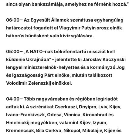
sincs olyan bankszámlája, amelyhez ne férnénk hozzá.”
06:00 – Az Egyesült Államok szenátusa egyhangúlag
határozatot fogadott el Vlagyimir Putyin orosz elnök
háborús bűnösként való kivizsgálására.
05:00 – „A NATO-nak békefenntartó missziót kell
küldenie Ukrajnába” – jelentette ki Jaroslav Kaczynski
lengyel miniszterelnök-helyettes és a kormányzó Jog
és Igazságosság Párt elnöke, miután találkozott
Volodimir Zelenszkij elnökkel.
04:00 – Több nagyvárosban és régióban légiriadót
adtak ki. A szirénákat Cserkaszi, Dnyipro, Lviv, Kijev,
Ivano-Frankivszk, Odesa, Vinnica, Kirovohrad és
Hmelnickij megyékben, valamint Kijev, Izyum,
Kremencsuk, Bila Cerkva, Nikopol, Mikolajiv, Kijev és