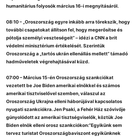
humanitárius folyosók március 16-i megnyitásáról.
08:10 – „Oroszország egyre inkább arra törekszik, hogy
további csapatokat állítson fel, hogy megerősítse és
pótolja személyi veszteségeit” – idézi a CNN a brit
védelmi minisztérium értékelését. Szerintük
Oroszország a „tartós ukrán ellenállás mellett” támadó
hadműveletek végrehajtásával küzd.
07:00 – Március 15-én Oroszország szankciókat
vezetett be Joe Biden amerikai elnökkel és számos
amerikai tisztviselővel szemben, válaszul az
Oroszország Ukrajna elleni háborújával kapcsolatos
nyugati szankciókra. Jen Psaki, a Fehér Ház szóvivője
gúnyolódott az amerikai tisztségviselők, köztük Joe
Biden elnök elleni orosz szankciókon:”Egyikünk sem
tervez turistat Oroszországbaviszont egyikünknek