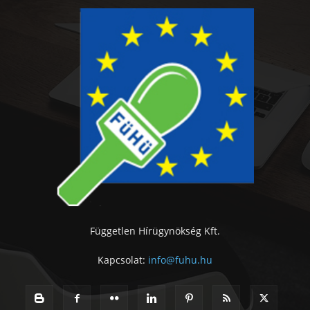
Független Hírügynökség Kft.
Kapcsolat:
info@fuhu.hu