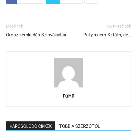
Előző cikk
Következő cikk
Orosz kémkedés Szlovákiában
Putyin nem Sztálin, de…
FüHü
KAPCSOLÓDÓ CIKKEK
TÖBB A SZERZŐTŐL