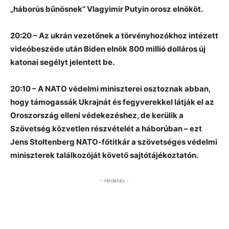
„háborús bűnösnek” Vlagyimir Putyin orosz elnököt.
20:20 – Az ukrán vezetőnek a törvényhozókhoz intézett
videóbeszéde után Biden elnök 800 millió dolláros új
katonai segélyt jelentett be.
20:10 – A NATO védelmi miniszterei osztoznak abban,
hogy támogassák Ukrajnát és fegyverekkel látják el az
Oroszország elleni védekezéshez, de kerülik a
Szövetség közvetlen részvételét a háborúban – ezt
Jens Stoltenberg NATO-főtitkár a szövetséges védelmi
miniszterek találkozóját követő sajtótájékoztatón.
- Hirdetés -