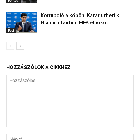
Fontos
Korrupció a köbön: Katar ütheti ki
Gianni Infantino FIFA elnököt
Foci
HOZZÁSZÓLOK A CIKKHEZ