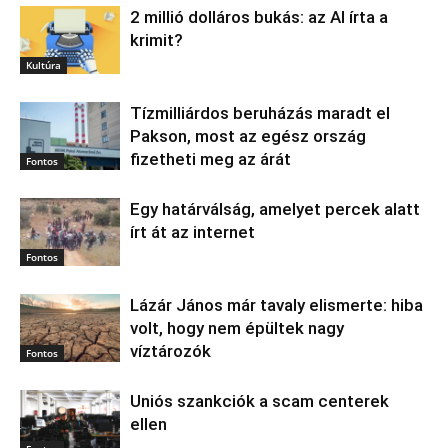
2 millió dolláros bukás: az AI írta a
krimit?
Kultúra
Tízmilliárdos beruházás maradt el
Pakson, most az egész ország
fizetheti meg az árát
Fontos
Egy határválság, amelyet percek alatt
írt át az internet
Fontos
Lázár János már tavaly elismerte: hiba
volt, hogy nem épültek nagy
víztározók
Fontos
Uniós szankciók a scam centerek
ellen