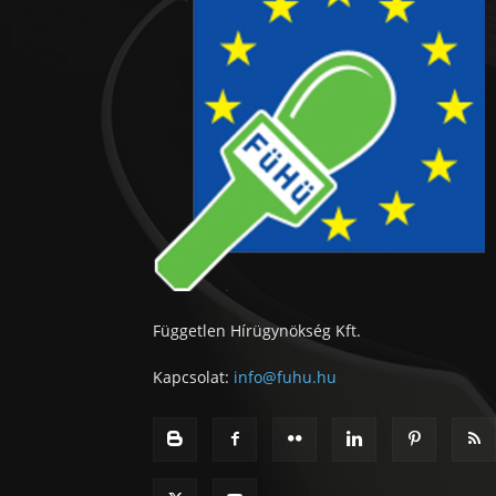
Független Hírügynökség Kft.
Kapcsolat:
info@fuhu.hu