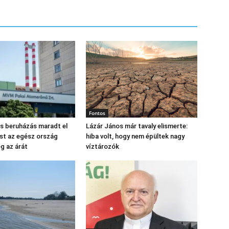
Fontos
os beruházás maradt el
Lázár János már tavaly elismerte:
st az egész ország
hiba volt, hogy nem épültek nagy
eg az árát
víztározók