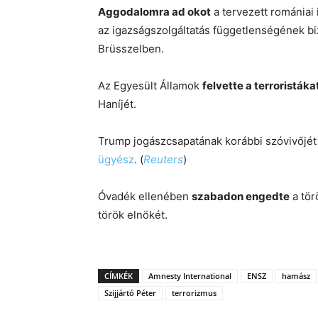
Aggodalomra ad okot
a tervezett romániai
az igazságszolgáltatás függetlenségének bi
Brüsszelben.
Az Egyesült Államok
felvette a terroristákat
Haníjét.
Trump jogászcsapatának korábbi szóvivőjét
ügyész
. (
Reuters
)
Óvadék ellenében
szabadon engedte
a tör
török elnökét.
CÍMKÉK
Amnesty International
ENSZ
hamász
Szijjártó Péter
terrorizmus