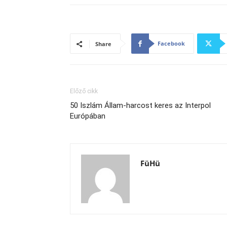
Facebook
Share
Előző cikk
50 Iszlám Állam-harcost keres az Interpol
Európában
FüHü