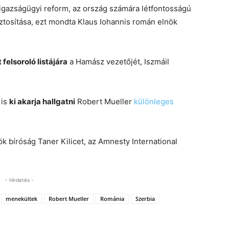
 igazságügyi reform, az ország számára létfontosságú
ztosítása, ezt mondta Klaus Iohannis román elnök
 felsoroló listájára
a Hamász vezetőjét, Iszmáil
 is
ki akarja hallgatni
Robert Mueller
különleges
ök bíróság Taner Kilicet, az Amnesty International
- Hirdetés -
menekültek
Robert Mueller
Románia
Szerbia