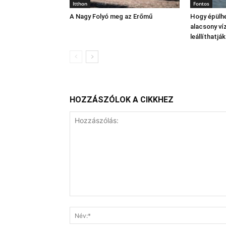
Itthon
Fontos
A Nagy Folyó meg az Erőmű
Hogy épülhe
alacsony víz
leállíthatj
HOZZÁSZÓLOK A CIKKHEZ