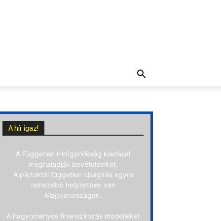
A hír igaz!
A Független Hírügynökség kiadásai
meghaladják bevételeinket.
A pártoktól független újságírás egyre
nehezebb helyzetben van
Magyarországon.
A hagyományos finanszírozás modelleket