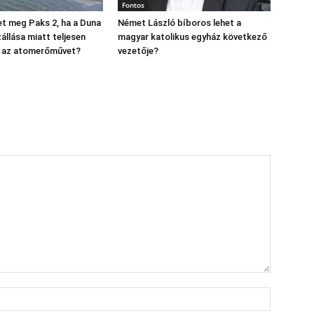
Fontos
t meg Paks 2, ha a Duna
Német László bíboros lehet a
állása miatt teljesen
magyar katolikus egyház következő
ák az atomerőművet?
vezetője?