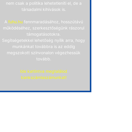
nem csak a politika lehetetleníti el, de a
társadalmi kihívások is.
A
fuhu.hu
fennmaradásához, hosszútávú
működéséhez, szerkesztőségünk rászorul
támogatásotokra.
Segítségetekkel lehetőség nyílik arra, hogy
munkánkat továbbra is az eddig
megszokott színvonalon végezhessük
tovább.
Ide kattintva megtalálod
bankszámlaszámunkat!