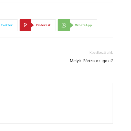
Twitter
Pinterest
WhatsApp
Következő cikk
Melyik Párizs az igazi?