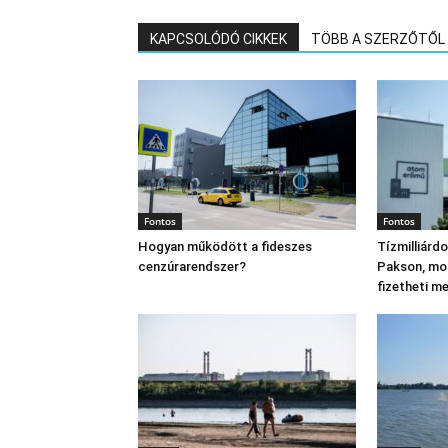
KAPCSOLÓDÓ CIKKEK
TÖBB A SZERZŐTŐL
Fontos
Fontos
Hogyan működött a fideszes
Tízmilliárd
cenzúrarendszer?
Pakson, mo
fizetheti m