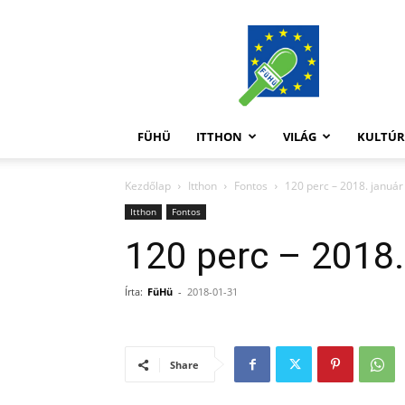
FüHü
FÜHÜ
ITTHON
VILÁG
KULTÚ
Kezdőlap
Itthon
Fontos
120 perc – 2018. január
Itthon
Fontos
120 perc – 2018.
Írta:
FüHü
-
2018-01-31
Share