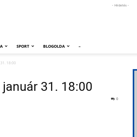
- Hirdetés -
RA
SPORT
BLOGOLDA
–
 31. 18:00
 január 31. 18:00
0