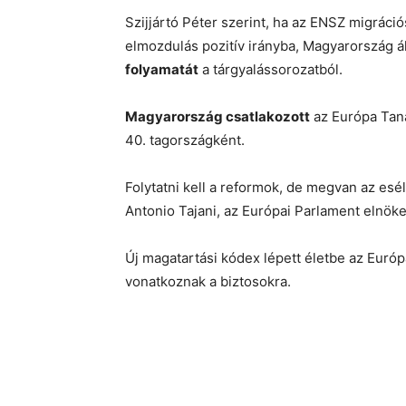
Szijjártó Péter szerint, ha az ENSZ migrác
elmozdulás pozitív irányba, Magyarország ál
folyamatát
a tárgyalássorozatból.
Magyarország csatlakozott
az Európa Tan
40. tagországként.
Folytatni kell a reformok, de megvan az esé
Antonio Tajani, az Európai Parlament elnöke
Új magatartási kódex lépett életbe az Európ
vonatkoznak a biztosokra.