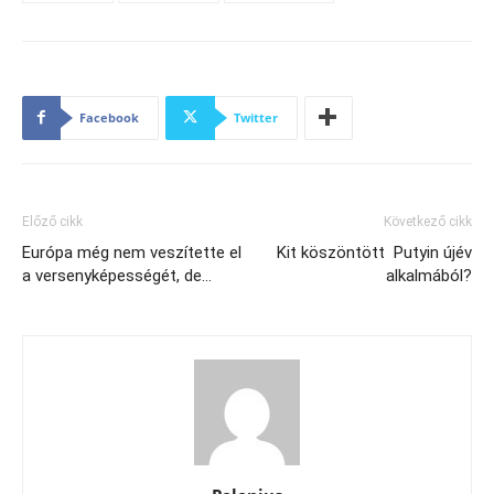
Facebook
Twitter
Előző cikk
Következő cikk
Európa még nem veszítette el
Kit köszöntött Putyin újév
a versenyképességét, de…
alkalmából?