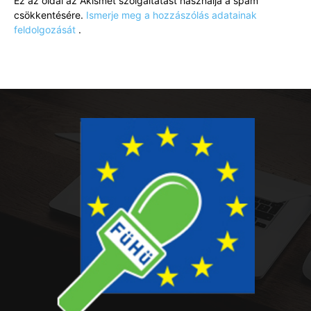
Ez az oldal az Akismet szolgáltatást használja a spam
csökkentésére.
Ismerje meg a hozzászólás adatainak
feldolgozását
.