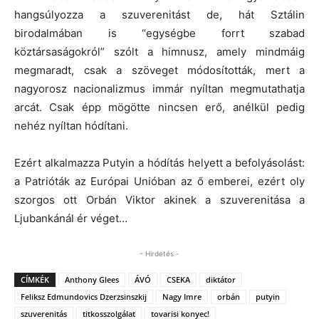
hangsúlyozza a szuverenitást de, hát Sztálin
birodalmában is “egységbe forrt szabad
köztársaságokról” szólt a himnusz, amely mindmáig
megmaradt, csak a szöveget módosították, mert a
nagyorosz nacionalizmus immár nyíltan megmutathatja
arcát. Csak épp mögötte nincsen erő, anélkül pedig
nehéz nyíltan hódítani.
Ezért alkalmazza Putyin a hódítás helyett a befolyásolást:
a Patrióták az Európai Unióban az ő emberei, ezért oly
szorgos ott Orbán Viktor akinek a szuverenitása a
Ljubankánál ér véget…
- Hirdetés -
CÍMKÉK
Anthony Glees
ÁVÓ
CSEKA
diktátor
Feliksz Edmundovics Dzerzsinszkij
Nagy Imre
orbán
putyin
szuverenitás
titkosszolgálat
tovarisi konyec!