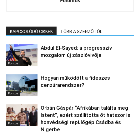
Polonius
KAPCSOLÓDÓ CIKKEK
TÖBB A SZERZŐTŐL
Abdul El‑Sayed: a progresszív
mozgalom új zászlóvivője
Fontos
Hogyan működött a fideszes
cenzúrarendszer?
Fontos
Orbán Gáspár “Afrikában találta meg
Istent”, ezért szállította őt hatszor is
honvédségi repülőgép Csádba és
Fontos
Nigerbe