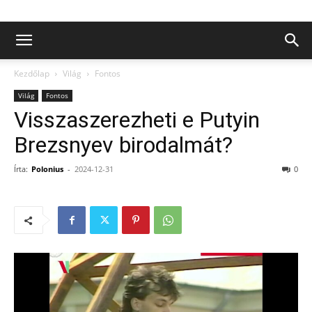
Kezdőlap
Világ
Fontos
Világ
Fontos
Visszaszerezheti e Putyin
Brezsnyev birodalmát?
Írta:
Polonius
-
2024-12-31
0