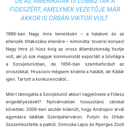
DE AZ AMERIKAIAK IS LOBBIZTAK A
FIDESZÉRT, AMELYNEK VEZETŐJE MÁR
AKKOR IS ORBÁN VIKTOR VOLT.
1989-ben Nagy Imre temetésén – a hatalom és az
ellenzék tiltakozása ellenére – kimondta: tovarisi konyec!
Nagy Imre jó húsz évig az orosz állambiztonság tisztje
volt, aki jó sok magyar kommunistát exportált a túlvilágra
a Szovjetunióban, de 1956-ban szembefordult az
oroszokkal. Hruscsov mégsem kívánta a halálát, de Kádár
igen. Tartott a konkurenciától…
Miért támogatta a Szovjetunió akkori nagykövete a Fidesz
engedélyezését? Nyilvánvalóan hosszútávú célokat
követtek: 2009-ben azután kiderült, hogy Andropov árvái
egymásra találtak Szentpéterváron. Putyin és Orbán
összeillesztette a patkót. Simicska Lajos és Nyerges Zsolt