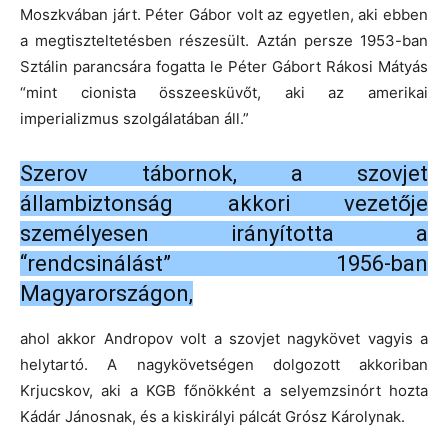
Moszkvában járt. Péter Gábor volt az egyetlen, aki ebben
a megtiszteltetésben részesült. Aztán persze 1953-ban
Sztálin parancsára fogatta le Péter Gábort Rákosi Mátyás
“mint cionista összeesküvőt, aki az amerikai
imperializmus szolgálatában áll.”
Szerov tábornok, a szovjet
állambiztonság akkori vezetője
személyesen irányította a
“rendcsinálást” 1956-ban
Magyarországon,
ahol akkor Andropov volt a szovjet nagykövet vagyis a
helytartó. A nagykövetségen dolgozott akkoriban
Krjucskov, aki a KGB főnökként a selyemzsinórt hozta
Kádár Jánosnak, és a kiskirályi pálcát Grósz Károlynak.