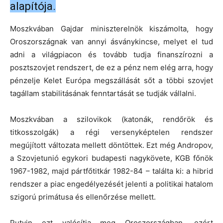
alapítója.
Moszkvában Gajdar miniszterelnök kiszámolta, hogy
Oroszországnak van annyi ásványkincse, melyet el tud
adni a világpiacon és tovább tudja finanszírozni a
posztszovjet rendszert, de ez a pénz nem elég arra, hogy
pénzelje Kelet Európa megszállását sőt a többi szovjet
tagállam stabilitásának fenntartását se tudják vállalni.
Moszkvában a szilovikok (katonák, rendőrök és
titkosszolgák) a régi versenyképtelen rendszer
megújított változata mellett döntöttek. Ezt még Andropov,
a Szovjetunió egykori budapesti nagykövete, KGB főnök
1967-1982, majd pártfőtitkár 1982-84 – találta ki: a hibrid
rendszer a piac engedélyezését jelenti a politikai hatalom
szigorú primátusa és ellenőrzése mellett.
Putyin ezt valósítja meg Oroszországban, ezért