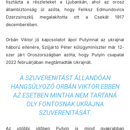
tisztázta a részleteket a Ljubankán, ahol az orosz
állambiztonság ül azóta, hogy Feliksz Edmundovics
Dzerzsinszkij megalakította ott a Csekát 1917
decemberében.
Orbán Viktor jó kapcsolatot ápol Putyinnal az ukrajnai
háború ellenére, Szijjártó Péter külügyminiszter már 12-
szer járt Oroszországban azóta, hogy Putyin csapatai
2022 februárjában megtámadták Ukrajnát.
A SZUVERENITÁST ÁLLANDÓAN
HANGSÚLYOZÓ ORBÁN VIKTOR EBBEN
AZ ESETBEN MINTHA NEM TARTANÁ
OLY FONTOSNAK UKRAJNA
SZUVERENITÁSÁT.
Az utóbbi időben Putyin is mind gyakrabban