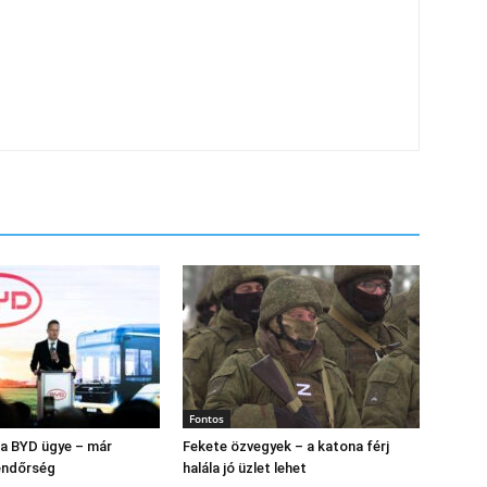
Fontos
s a BYD ügye – már
Fekete özvegyek – a katona férj
endőrség
halála jó üzlet lehet