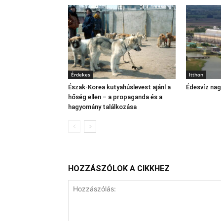
Érdekes
Itthon
Észak‑Korea kutyahúslevest ajánl a
Édesvíz na
hőség ellen – a propaganda és a
hagyomány találkozása
HOZZÁSZÓLOK A CIKKHEZ