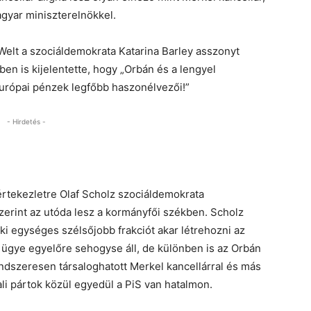
agyar miniszterelnökkel.
 Welt a szociáldemokrata Katarina Barley asszonyt
ben is kijelentette, hogy „Orbán és a lengyel
urópai pénzek legfőbb haszonélvezői!”
- Hirdetés -
értekezletre Olaf Scholz szociáldemokrata
zerint az utóda lesz a kormányfői székben. Scholz
aki egységes szélsőjobb frakciót akar létrehozni az
ügye egyelőre sehogyse áll, de különben is az Orbán
dszeresen társaloghatott Merkel kancellárral és más
li pártok közül egyedül a PiS van hatalmon.