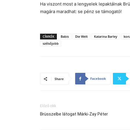
Ha viszont most a lengyelek lepaktálnak Brü
magára maradhat: se pénz se támogató!
CÍMKÉK
Babis
Die Welt
Katarina Barley
kon
szélsőjobb
Facebook
Share
Előző cikk
Brüsszelbe látogat Márki-Zay Péter