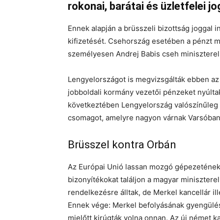
rokonai, barátai és üzletfelei j
Ennek alapján a brüsszeli bizottság joggal in
kifizetését. Csehország esetében a pénzt má
személyesen Andrej Babis cseh minisztere
Lengyelországot is megvizsgálták ebben az 
jobboldali kormány vezetői pénzeket nyúlta
következtében Lengyelország valószínűleg 
csomagot, amelyre nagyon várnak Varsóban
Brüsszel kontra Orbán
Az Európai Unió lassan mozgó gépezetének
bizonyítékokat találjon a magyar minisztere
rendelkezésre álltak, de Merkel kancellár i
Ennek vége: Merkel befolyásának gyengülés
mielőtt kirúgták volna onnan. Az új német ka