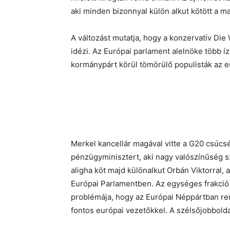
aki minden bizonnyal külön alkut kötött a m
A változást mutatja, hogy a konzervatív Die
idézi. Az Európai parlament alelnöke több íz
kormánypárt körül tömörülő populisták az e
Merkel kancellár magával vitte a G20 csúcs
pénzügyminisztert, aki nagy valószínűség s
aligha köt majd különalkut Orbán Viktorral, 
Európai Parlamentben. Az egységes frakció 
problémája, hogy az Európai Néppártban ren
fontos európai vezetőkkel. A szélsőjobbolda