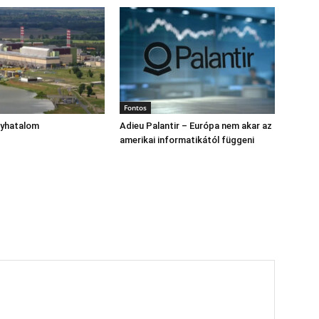
Fontos
gyhatalom
Adieu Palantir – Európa nem akar az
amerikai informatikától függeni