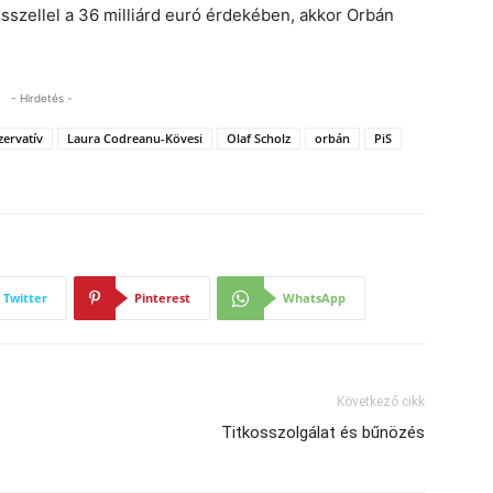
sszellel a 36 milliárd euró érdekében, akkor Orbán
- Hirdetés -
zervatív
Laura Codreanu-Kövesi
Olaf Scholz
orbán
PiS
Twitter
Pinterest
WhatsApp
Következő cikk
Titkosszolgálat és bűnözés