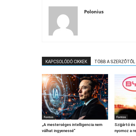
Polonius
KAPCSOLÓDÓ CIKKEK
TÖBB A SZERZŐTŐL
Fontos
Fontos
„A mesterséges intelligencia nem
Szijjártó é
válhat ingyenessé”
nyomoz a r