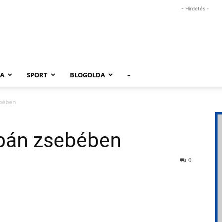
- Hirdetés -
RA
SPORT
BLOGOLDA
–
ebében
bán zsebében
0