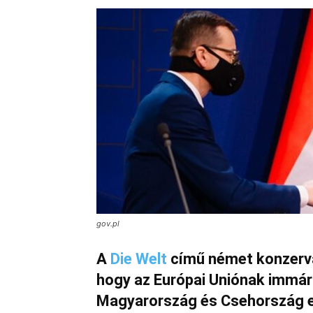
gov.pl
A
Die Welt
című német konzerva
hogy az Európai Uniónak immár 
Magyarország és Csehország e