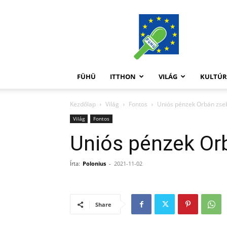
FüHü
FÜHÜ
ITTHON
VILÁG
KULTÚ
Kezdőlap
Világ
Fontos
Uniós pénzek Orbán zs
Világ
Fontos
Uniós pénzek Or
Írta:
Polonius
-
2021-11-02
Share