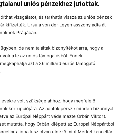
ogtalanul uniós pénzekhez jutottak.
díthat vizsgálatot, és tarthatja vissza az uniós pénzek
r kifizették. Ursula von der Leyen asszony adta át
lnöknek Prágában.
ügyben, de nem találtak bizonyítékot arra, hogy a
k volna le az uniós támogatásból. Ennek
megkaphatja azt a 36 milliárd eurós támogató
.
 évekre volt szüksége ahhoz, hogy megfelelő
lnök korrupciójára. Az adatok persze minden bizonnyal
lletve az Európai Néppárt védelmezte Orbán Viktort.
ét mutatta, hogy Orbán kilépett az Európai Néppártból
ncellár aligha lesz olyan elnéző mint Merkel kancellár,