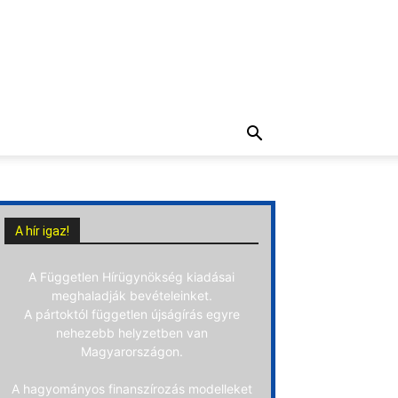
A hír igaz!
A Független Hírügynökség kiadásai
meghaladják bevételeinket.
A pártoktól független újságírás egyre
nehezebb helyzetben van
Magyarországon.
A hagyományos finanszírozás modelleket