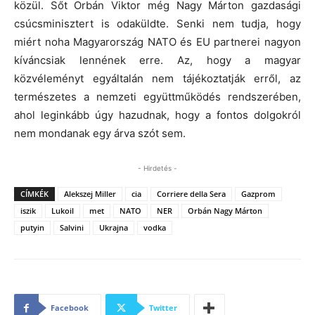
közül. Sőt Orbán Viktor még Nagy Márton gazdasági
csúcsminisztert is odaküldte. Senki nem tudja, hogy
miért noha Magyarország NATO és EU partnerei nagyon
kíváncsiak lennének erre. Az, hogy a magyar
közvéleményt egyáltalán nem tájékoztatják erről, az
természetes a nemzeti együttműködés rendszerében,
ahol leginkább úgy hazudnak, hogy a fontos dolgokról
nem mondanak egy árva szót sem.
- Hirdetés -
CÍMKÉK
Alekszej Miller
cia
Corriere della Sera
Gazprom
iszik
Lukoil
met
NATO
NER
Orbán Nagy Márton
putyin
Salvini
Ukrajna
vodka
Facebook
Twitter