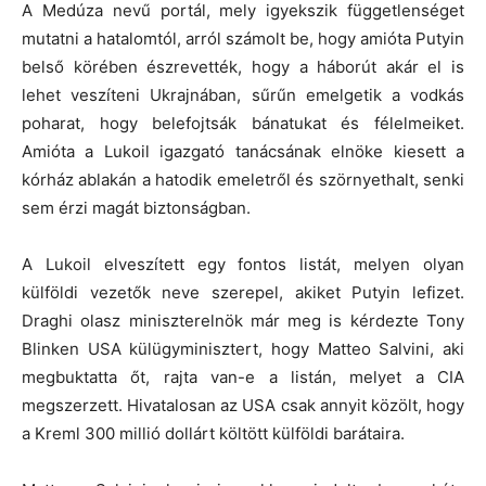
A Medúza nevű portál, mely igyekszik függetlenséget
mutatni a hatalomtól, arról számolt be, hogy amióta Putyin
belső körében észrevették, hogy a háborút akár el is
lehet veszíteni Ukrajnában, sűrűn emelgetik a vodkás
poharat, hogy belefojtsák bánatukat és félelmeiket.
Amióta a Lukoil igazgató tanácsának elnöke kiesett a
kórház ablakán a hatodik emeletről és szörnyethalt, senki
sem érzi magát biztonságban.
A Lukoil elveszített egy fontos listát, melyen olyan
külföldi vezetők neve szerepel, akiket Putyin lefizet.
Draghi olasz miniszterelnök már meg is kérdezte Tony
Blinken USA külügyminisztert, hogy Matteo Salvini, aki
megbuktatta őt, rajta van-e a listán, melyet a CIA
megszerzett. Hivatalosan az USA csak annyit közölt, hogy
a Kreml 300 millió dollárt költött külföldi barátaira.