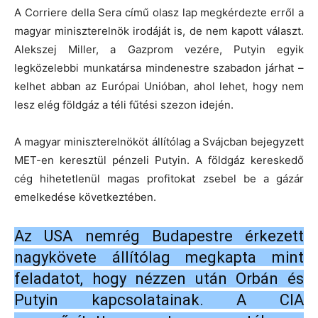
A Corriere della Sera című olasz lap megkérdezte erről a
magyar miniszterelnök irodáját is, de nem kapott választ.
Alekszej Miller, a Gazprom vezére, Putyin egyik
legközelebbi munkatársa mindenestre szabadon járhat –
kelhet abban az Európai Unióban, ahol lehet, hogy nem
lesz elég földgáz a téli fűtési szezon idején.
A magyar miniszterelnököt állítólag a Svájcban bejegyzett
MET-en keresztül pénzeli Putyin. A földgáz kereskedő
cég hihetetlenül magas profitokat zsebel be a gázár
emelkedése következtében.
Az USA nemrég Budapestre érkezett
nagykövete állítólag megkapta mint
feladatot, hogy nézzen után Orbán és
Putyin kapcsolatainak. A CIA