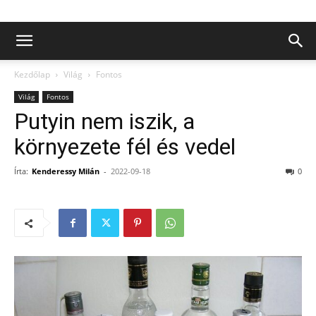
Kezdőlap
Világ
Fontos
Világ
Fontos
Putyin nem iszik, a
környezete fél és vedel
Írta:
Kenderessy Milán
-
2022-09-18
0