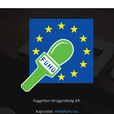
Független Hírügynökség Kft.
Kapcsolat:
info@fuhu.hu