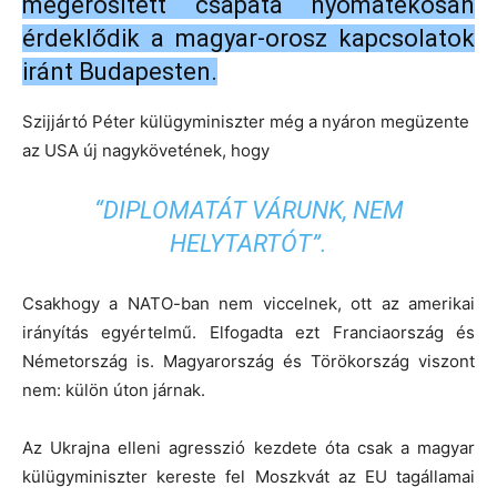
megerősített csapata nyomatékosan
érdeklődik a magyar-orosz kapcsolatok
iránt Budapesten.
Szijjártó Péter külügyminiszter még a nyáron megüzente
az USA új nagykövetének, hogy
“DIPLOMATÁT VÁRUNK, NEM
HELYTARTÓT”.
Csakhogy a NATO-ban nem viccelnek, ott az amerikai
irányítás egyértelmű. Elfogadta ezt Franciaország és
Németország is. Magyarország és Törökország viszont
nem: külön úton járnak.
Az Ukrajna elleni agresszió kezdete óta csak a magyar
külügyminiszter kereste fel Moszkvát az EU tagállamai