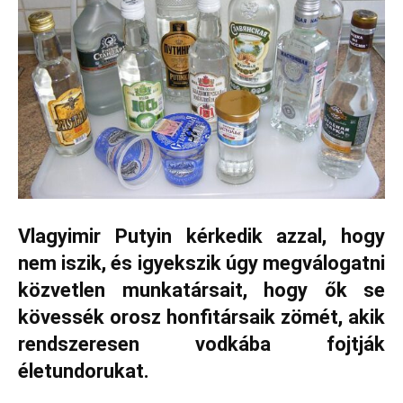
Vlagyimir Putyin kérkedik azzal, hogy
nem iszik, és igyekszik úgy megválogatni
közvetlen munkatársait, hogy ők se
kövessék orosz honfitársaik zömét, akik
rendszeresen vodkába fojtják
életundorukat.