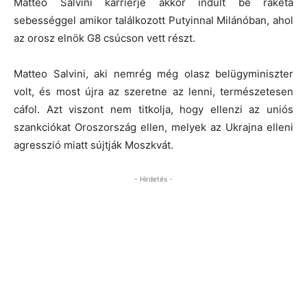
Matteo Salvini karrierje akkor indult be rakéta
sebességgel amikor találkozott Putyinnal Milánóban, ahol
az orosz elnök G8 csúcson vett részt.
Matteo Salvini, aki nemrég még olasz belügyminiszter
volt, és most újra az szeretne az lenni, természetesen
cáfol. Azt viszont nem titkolja, hogy ellenzi az uniós
szankciókat Oroszország ellen, melyek az Ukrajna elleni
agresszió miatt sújtják Moszkvát.
- Hirdetés -