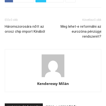
Előző cikk
Következő cikk
Háromszorosára nőtt az
Meg lehet-e reformálni az
orosz chip import Kínából
eurozóna pénzügyi
rendszerét?
Kenderessy Milán