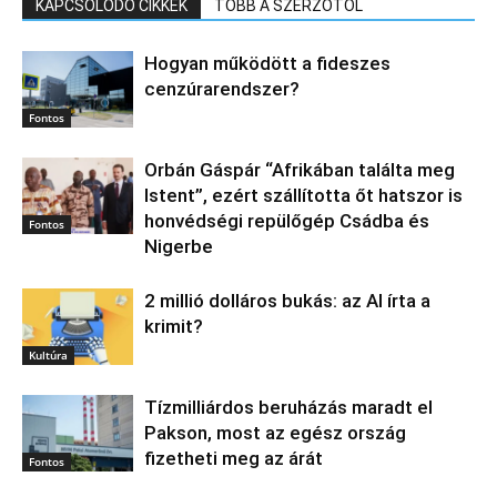
KAPCSOLÓDÓ CIKKEK
TÖBB A SZERZŐTŐL
Hogyan működött a fideszes
cenzúrarendszer?
Fontos
Orbán Gáspár “Afrikában találta meg
Istent”, ezért szállította őt hatszor is
honvédségi repülőgép Csádba és
Fontos
Nigerbe
2 millió dolláros bukás: az AI írta a
krimit?
Kultúra
Tízmilliárdos beruházás maradt el
Pakson, most az egész ország
fizetheti meg az árát
Fontos