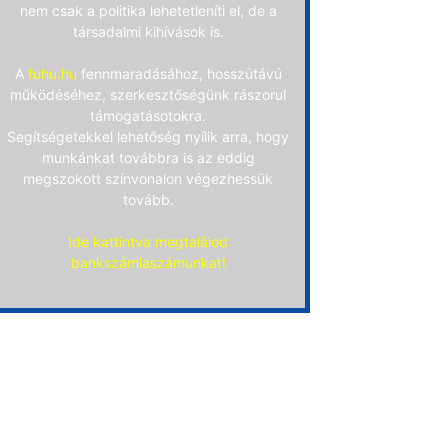
nem csak a politika lehetetleníti el, de a
társadalmi kihívások is.
A
fuhu.hu
fennmaradásához, hosszútávú
működéséhez, szerkesztőségünk rászorul
támogatásotokra.
Segítségetekkel lehetőség nyílik arra, hogy
munkánkat továbbra is az eddig
megszokott színvonalon végezhessük
tovább.
Ide kattintva megtalálod
bankszámlaszámunkat!