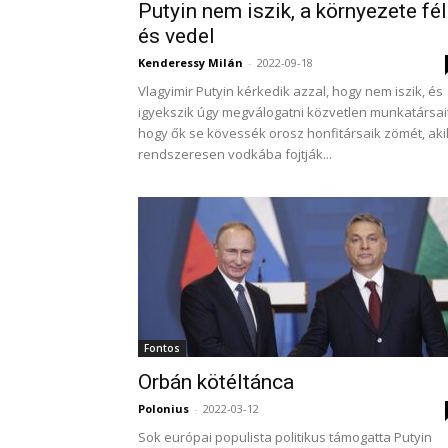
Putyin nem iszik, a környezete fél
és vedel
Kenderessy Milán
-
2022-09-18
Vlagyimir Putyin kérkedik azzal, hogy nem iszik, és
igyekszik úgy megválogatni közvetlen munkatársait
hogy ők se kövessék orosz honfitársaik zömét, aki
rendszeresen vodkába fojtják...
Fontos
Orbán kötéltánca
Polonius
-
2022-03-12
Sok európai populista politikus támogatta Putyin