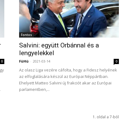
Fontos
r
Salvini: együtt Orbánnal és a
lengyelekkel
FüHü
-
2021-03-14
0
0
egy
Az olasz Liga vezére cáfolta, hogy a Fidesz helyének
az elfoglalására készül az Európai Néppártban.
i
Ehelyett Matteo Salvini új frakciót akar az Európai
.
parlamentben,...
1. oldal a 7-ból