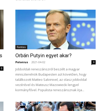
Fontos
s
Orbán Putyin egyet akar?
Polonius
-
2021-04-02
0
0
Jobboldali reneszánszról beszélt a magyar
miniszterelnök Budapesten azt követően, hogy
találkozott Matteo Salvinivel, az olasz jobboldal
vezérével és Mateusz Mazowiecki lengyel
kormányfővel. Populista reneszánsznak írja...