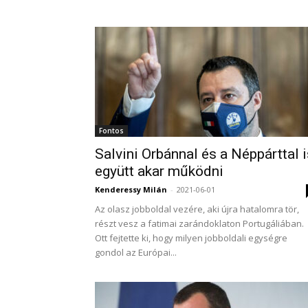
Fontos
Salvini Orbánnal és a Néppárttal i
együtt akar működni
Kenderessy Milán
-
2021-06-01
Az olasz jobboldal vezére, aki újra hatalomra tör,
részt vesz a fatimai zarándoklaton Portugáliában.
Ott fejtette ki, hogy milyen jobboldali egységre
gondol az Európai...