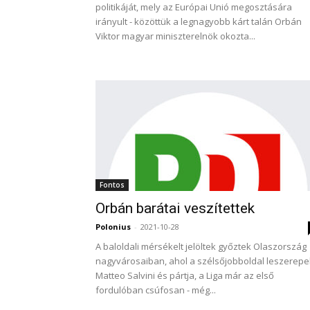
politikáját, mely az Európai Unió megosztására
irányult - közöttük a legnagyobb kárt talán Orbán
Viktor magyar miniszterelnök okozta...
Fontos
Orbán barátai veszítettek
Polonius
-
2021-10-28
A baloldali mérsékelt jelöltek győztek Olaszország
nagyvárosaiban, ahol a szélsőjobboldal leszerepel
Matteo Salvini és pártja, a Liga már az első
fordulóban csúfosan - még...