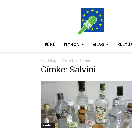
FüHü
FÜHÜ
ITTHON
VILÁG
KULTÚ
Kezdőlap
Címkék
Salvini
Címke: Salvini
Fontos