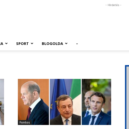
- Hirdetés -
RA
SPORT
BLOGOLDA
–
Fontos