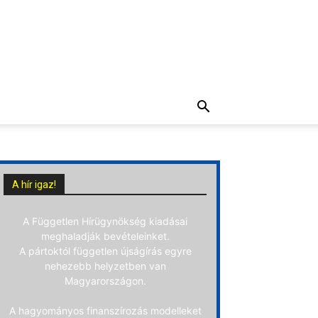
A hír igaz!
A Független Hírügynökség kiadásai
meghaladják bevételeinket.
A pártoktól független újságírás egyre
nehezebb helyzetben van
Magyarországon.
A hagyományos finanszírozás modelleket