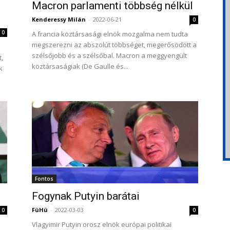
Macron parlamenti többség nélkül
Kenderessy Milán
-
2022-06-21
0
0
A francia köztársasági elnök mozgalma nem tudta
megszerezni az abszolút többséget, megerősödött a
szélsőjobb és a szélsőbal. Macron a meggyengült
,
köztársaságiak (De Gaulle és...
k
Fontos
Fogynak Putyin barátai
FüHü
-
2022-03-03
0
0
Vlagyimir Putyin orosz elnök európai politikai