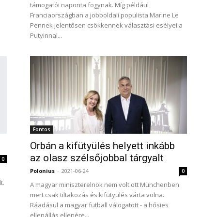
támogatói naponta fogynak. Míg például
Franciaországban a jobboldali populista Marine Le
Pennek jelentősen csökkennek választási esélyei a
Putyinnal...
Fontos
Orbán a kifütyülés helyett inkább
az olasz szélsőjobbal tárgyalt
0
Polonius
-
2021-06-24
0
t.
A magyar miniszterelnök nem volt ott Münchenben
mert csak tiltakozás és kifütyülés várta volna.
Ráadásul a magyar futball válogatott - a hősies
ellenállás ellenére...