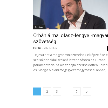
Fontos
Orbán álma: olasz-lengyel-magya
szövetség
FüHü
-
2021-03-22
Teljesülhet a magyar miniszterelnök elképzelése 
szélsőjobboldali frakció létrehozására az Európai
parlamentben. Az olasz sajtó szerint Matteo Salvin
és Giorgia Meloni megegyezett egymással abban,..
...
1
2
3
7