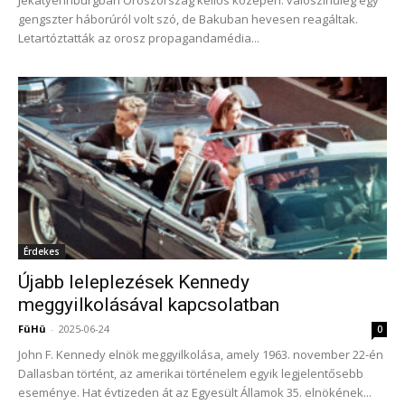
Jekatyerinburgban Oroszország kellős közepén: valószínűleg egy
gengszter háborúról volt szó, de Bakuban hevesen reagáltak.
Letartóztatták az orosz propagandamédia...
Érdekes
Újabb leleplezések Kennedy
meggyilkolásával kapcsolatban
FüHü
-
2025-06-24
0
John F. Kennedy elnök meggyilkolása, amely 1963. november 22-én
Dallasban történt, az amerikai történelem egyik legjelentősebb
eseménye. Hat évtizeden át az Egyesült Államok 35. elnökének...