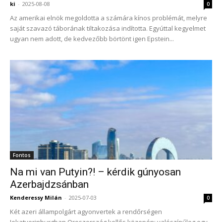
ki
-
2025-08-08
0
Az amerikai elnök megoldotta a számára kínos problémát, melyre
saját szavazó táborának tiltakozása indította. Egyúttal kegyelmet
ugyan nem adott, de kedvezőbb börtönt igen Epstein...
Fontos
Na mi van Putyin?! – kérdik gúnyosan
Azerbajdzsánban
Kenderessy Milán
-
2025-07-03
0
Két azeri állampolgárt agyonvertek a rendőrségen