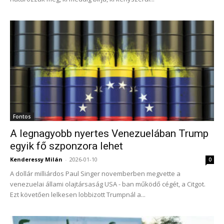
Fontos
A legnagyobb nyertes Venezuelában Trump
egyik fő szponzora lehet
Kenderessy Milán
-
2026-01-10
0
A dollár milliárdos Paul Singer novemberben megvette a
venezuelai állami olajtársaság USA - ban működő cégét, a Citgot.
Ezt követően lelkesen lobbizott Trumpnál a...