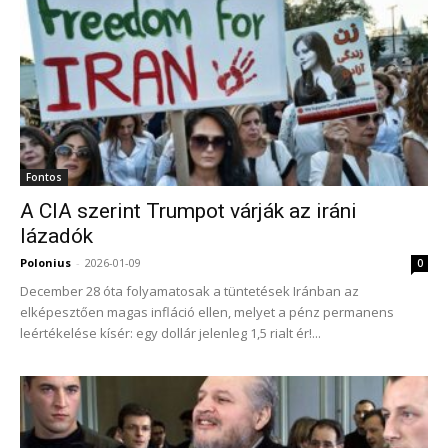
Fontos
A CIA szerint Trumpot várják az iráni
lázadók
Polonius
-
2026-01-09
0
December 28 óta folyamatosak a tüntetések Iránban az
elképesztően magas infláció ellen, melyet a pénz permanens
leértékelése kísér: egy dollár jelenleg 1,5 rialt ér!...