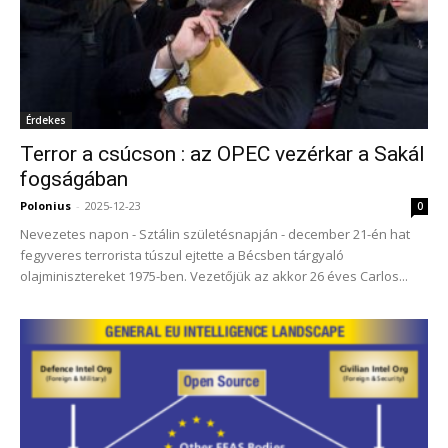
Érdekes
Terror a csúcson : az OPEC vezérkar a Sakál
fogságában
Polonius
-
2025-12-23
0
Nevezetes napon - Sztálin születésnapján - december 21-én hat
fegyveres terrorista túszul ejtette a Bécsben tárgyaló
olajminisztereket 1975-ben. Vezetőjük az akkor 26 éves Carlos...