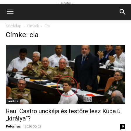
- Hirdetés -
Kezdőlap
Címkék
Cia
Címke: cia
Fontos
Raul Castro unokája és testőre lesz Kuba új
„királya”?
Polonius
-
2026-05-02
0