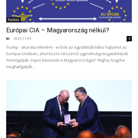
Fontos
Európai CIA – Magyarország nélkül?
ki
-
2025-11-05
0
Trump - akarata ellenére - erősíti az együttműködési hajlamot az
Európai Unióban, ahol közös hírszerző ügynökség megalakítását
fontolgatják. Vajon beveszik-e Magyarországot? Aligha, hogyha
meghallgatják...