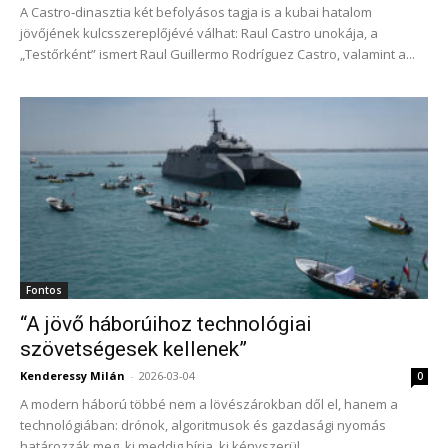
A Castro‑dinasztia két befolyásos tagja is a kubai hatalom
jövőjének kulcsszereplőjévé válhat: Raul Castro unokája, a
„Testőrként” ismert Raul Guillermo Rodríguez Castro, valamint a...
Fontos
“A jövő háborúihoz technológiai
szövetségesek kellenek”
Kenderessy Milán
-
2026-03-04
0
A modern háború többé nem a lövészárokban dől el, hanem a
technológiában: drónok, algoritmusok és gazdasági nyomás
határozzák meg, ki meddig bírja, ki kényszerül...