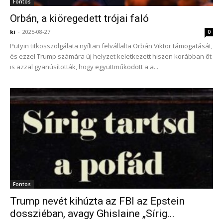
Fontos
Orbán, a kiöregedett trójai faló
ki
-
2025-08-27
0
Putyin titkosszolgálata nyíltan felvállalta Orbán Viktor támogatását,
és ezzel Trump számára új helyzet keletkezett hiszen korábban őt
is azzal gyanúsították, hogy együttműködött a a...
Fontos
Trump nevét kihúzta az FBI az Epstein
dossziéban, avagy Ghislaine „Sírig...