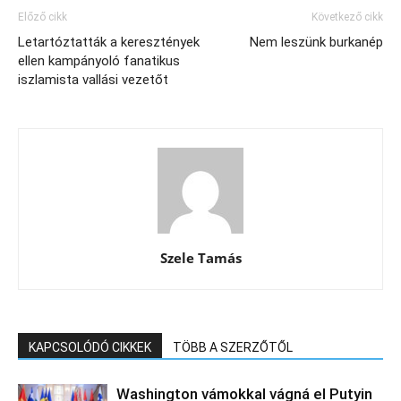
Előző cikk
Következő cikk
Letartóztatták a keresztények
Nem leszünk burkanép
ellen kampányoló fanatikus
iszlamista vallási vezetőt
Szele Tamás
KAPCSOLÓDÓ CIKKEK
TÖBB A SZERZŐTŐL
Washington vámokkal vágná el Putyin