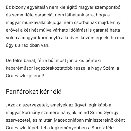
Ez bizony egyáltalán nem kielégítő magyar szempontból
és semmiféle garanciát nem láthatunk arra, hogy a
magyar munkavállalók jogai nem csorbulnak majd. Ennyi
erővel a két hét múlva várható időjárást is garantálhatta
volna a magyar kormányfő a kedves közönségnek, ha már
úgyis a rádióban van.
De félre bánat, félre bú, most jön a kis pénteki
kabaréműsor legszórakoztatóbb része, a Nagy Szám, a
Gruevszki-jelenet!
Fanfárokat kérnék!
„Azok a szervezetek, amelyek az ügyet leginkább a
magyar kormány szemére hányják, mind Soros György
szervezetei, és miután Macedóniában miniszterelnökként
Gruevszki lépett fel a legkeményebben a Soros-féle