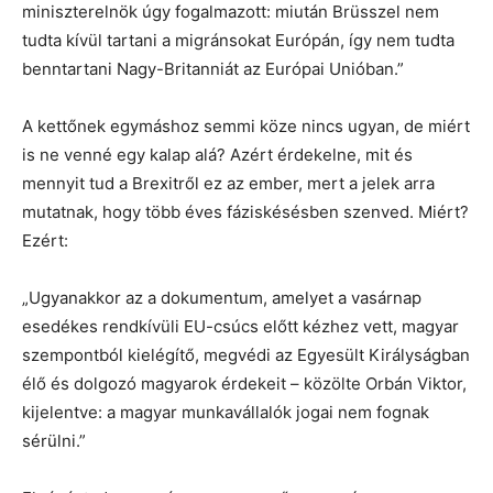
miniszterelnök úgy fogalmazott: miután Brüsszel nem
tudta kívül tartani a migránsokat Európán, így nem tudta
benntartani Nagy-Britanniát az Európai Unióban.”
A kettőnek egymáshoz semmi köze nincs ugyan, de miért
is ne venné egy kalap alá? Azért érdekelne, mit és
mennyit tud a Brexitről ez az ember, mert a jelek arra
mutatnak, hogy több éves fáziskésésben szenved. Miért?
Ezért:
„Ugyanakkor az a dokumentum, amelyet a vasárnap
esedékes rendkívüli EU-csúcs előtt kézhez vett, magyar
szempontból kielégítő, megvédi az Egyesült Királyságban
élő és dolgozó magyarok érdekeit – közölte Orbán Viktor,
kijelentve: a magyar munkavállalók jogai nem fognak
sérülni.”