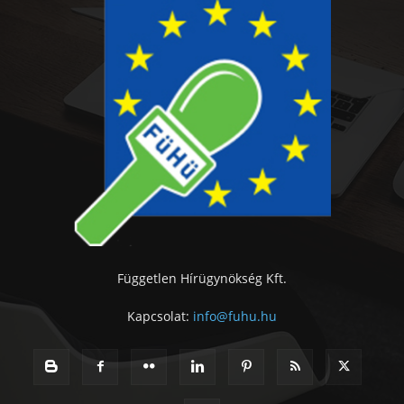
Független Hírügynökség Kft.
Kapcsolat:
info@fuhu.hu