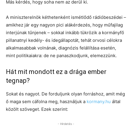
Más kérdés, hogy soha nem az derül ki.
A miniszterelnök kéthetenként ismétlődő rádióbeszédei –
amikhez jár egy nagyon pici alákérdezés, hogy műfajilag
interjúnak tűnjenek – sokkal inkább tükrözik a kormányfő
pillanatnyi kedély- és idegállapotát, tehát orvosi célokra
alkalmasabbak volnának, diagnózis felállítása esetén,
mint politikaiakra: de ne panaszkodjunk, elemezzünk.
Hát mit mondott ez a drága ember
tegnap?
Sokat és nagyot. De forduljunk olyan forráshoz, amit még
ő maga sem cáfolna meg, használjuk a
kormany.hu
által
közölt szöveget. Ezek szerint:
- Hirdetés -