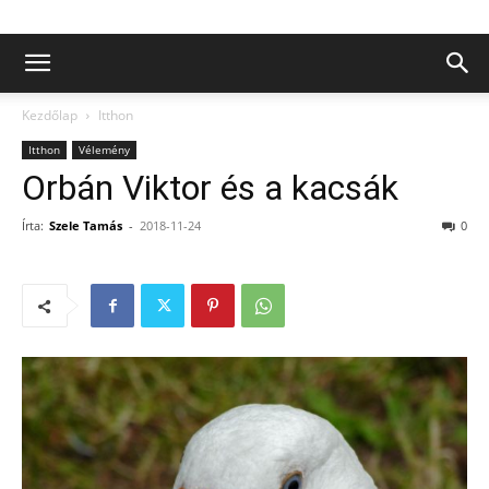
Kezdőlap
Itthon
Itthon
Vélemény
Orbán Viktor és a kacsák
Írta:
Szele Tamás
-
2018-11-24
0