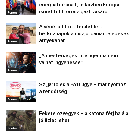
energiaforrásait, miközben Európa
ismét több orosz gázt vásárol
Fontos
A vécé is tiltott terület lett:
hétköznapok a ciszjordániai telepesek
árnyékában
Fontos
„A mesterséges intelligencia nem
válhat ingyenessé”
Fontos
Szijjártó és a BYD ügye – már nyomoz
a rendőrség
Fontos
Fekete özvegyek – a katona férj halála
jó üzlet lehet
Fontos