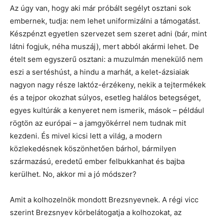
Az úgy van, hogy aki már próbált segélyt osztani sok
embernek, tudja: nem lehet uniformizálni a támogatást.
Készpénzt egyetlen szervezet sem szeret adni (bár, mint
látni fogjuk, néha muszáj), mert abból akármi lehet. De
ételt sem egyszerű osztani: a muzulmán menekülő nem
eszi a sertéshúst, a hindu a marhát, a kelet-ázsiaiak
nagyon nagy része laktóz-érzékeny, nekik a tejtermékek
és a tejpor okozhat súlyos, esetleg halálos betegséget,
egyes kultúrák a kenyeret nem ismerik, mások – például
rögtön az európai – a jamgyökérrel nem tudnak mit
kezdeni. És mivel kicsi lett a világ, a modern
közlekedésnek köszönhetően bárhol, bármilyen
származású, eredetű ember felbukkanhat és bajba
kerülhet. No, akkor mi a jó módszer?
Amit a kolhozelnök mondott Brezsnyevnek. A régi vicc
szerint Brezsnyev körbelátogatja a kolhozokat, az