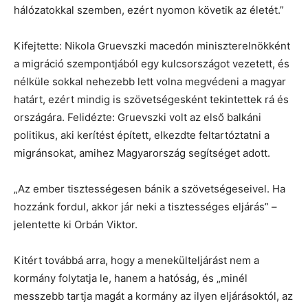
hálózatokkal szemben, ezért nyomon követik az életét.”
Kifejtette: Nikola Gruevszki macedón miniszterelnökként
a migráció szempontjából egy kulcsországot vezetett, és
nélküle sokkal nehezebb lett volna megvédeni a magyar
határt, ezért mindig is szövetségesként tekintettek rá és
országára. Felidézte: Gruevszki volt az első balkáni
politikus, aki kerítést épített, elkezdte feltartóztatni a
migránsokat, amihez Magyarország segítséget adott.
„Az ember tisztességesen bánik a szövetségeseivel. Ha
hozzánk fordul, akkor jár neki a tisztességes eljárás” –
jelentette ki Orbán Viktor.
Kitért továbbá arra, hogy a menekülteljárást nem a
kormány folytatja le, hanem a hatóság, és „minél
messzebb tartja magát a kormány az ilyen eljárásoktól, az