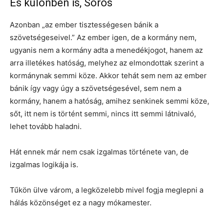
És különben is, Soros
Azonban „az ember tisztességesen bánik a
szövetségeseivel.” Az ember igen, de a kormány nem,
ugyanis nem a kormány adta a menedékjogot, hanem az
arra illetékes hatóság, melyhez az elmondottak szerint a
kormánynak semmi köze. Akkor tehát sem nem az ember
bánik így vagy úgy a szövetségesével, sem nem a
kormány, hanem a hatóság, amihez senkinek semmi köze,
sőt, itt nem is történt semmi, nincs itt semmi látnivaló,
lehet tovább haladni.
Hát ennek már nem csak izgalmas története van, de
izgalmas logikája is.
Tűkön ülve várom, a legközelebb mivel fogja meglepni a
hálás közönséget ez a nagy mókamester.