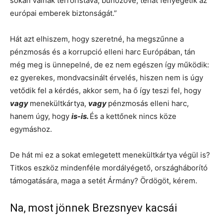
sokan válnak terroristává, bűnözővé, tehát fenyegetik az
európai emberek biztonságát.”
Hát azt elhiszem, hogy szeretné, ha megszűnne a
pénzmosás és a korrupció elleni harc Európában, tán
még meg is ünnepelné, de ez nem egészen így működik:
ez gyerekes, mondvacsinált érvelés, hiszen nem is úgy
vetődik fel a kérdés, akkor sem, ha ő így teszi fel, hogy
vagy
menekültkártya,
vagy
pénzmosás elleni harc,
hanem úgy, hogy
is-is.
És a kettőnek nincs köze
egymáshoz.
De hát mi ez a sokat emlegetett menekültkártya végül is?
Titkos eszköz mindenféle mordályégető, országháborító
támogatására, maga a setét Ármány? Ördögöt, kérem.
Na, most jönnek Brezsnyev kacsái