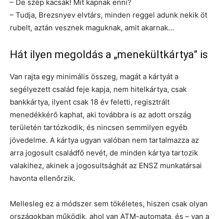
– De szép kacsák! Mit kapnak enni?
– Tudja, Brezsnyev elvtárs, minden reggel adunk nekik öt
rubelt, aztán vesznek maguknak, amit akarnak…
Hát ilyen megoldás a „menekültkártya” is
Van rajta egy minimális összeg, magát a kártyát a
segélyezett család feje kapja, nem hitelkártya, csak
bankkártya, ilyent csak 18 év feletti, regisztrált
menedékkérő kaphat, aki továbbra is az adott ország
területén tartózkodik, és nincsen semmilyen egyéb
jövedelme. A kártya ugyan valóban nem tartalmazza az
arra jogosult családfő nevét, de minden kártya tartozik
valakihez, akinek a jogosultsághát az ENSZ munkatársai
havonta ellenőrzik.
Mellesleg ez a módszer sem tökéletes, hiszen csak olyan
országokban működik, ahol van ATM-automata, és – van a