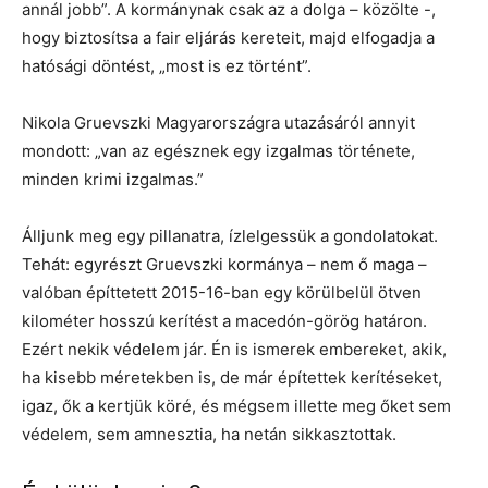
annál jobb”. A kormánynak csak az a dolga – közölte -,
hogy biztosítsa a fair eljárás kereteit, majd elfogadja a
hatósági döntést, „most is ez történt”.
Nikola Gruevszki Magyarországra utazásáról annyit
mondott: „van az egésznek egy izgalmas története,
minden krimi izgalmas.”
Álljunk meg egy pillanatra, ízlelgessük a gondolatokat.
Tehát: egyrészt Gruevszki kormánya – nem ő maga –
valóban építtetett 2015-16-ban egy körülbelül ötven
kilométer hosszú kerítést a macedón-görög határon.
Ezért nekik védelem jár. Én is ismerek embereket, akik,
ha kisebb méretekben is, de már építettek kerítéseket,
igaz, ők a kertjük köré, és mégsem illette meg őket sem
védelem, sem amnesztia, ha netán sikkasztottak.