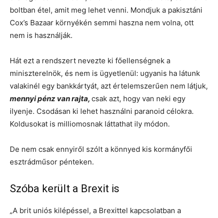
boltban étel, amit meg lehet venni. Mondjuk a pakisztáni
Cox’s Bazaar környékén semmi haszna nem volna, ott
nem is használják.
Hát ezt a rendszert nevezte ki főellenségnek a
miniszterelnök, és nem is ügyetlenül: ugyanis ha látunk
valakinél egy bankkártyát, azt értelemszerűen nem látjuk,
mennyi pénz van rajta,
csak azt, hogy van neki egy
ilyenje. Csodásan ki lehet használni paranoid célokra.
Koldusokat is milliomosnak láttathat ily módon.
De nem csak ennyiről szólt a könnyed kis kormányfői
esztrádműsor pénteken.
Szóba került a Brexit is
„A brit uniós kilépéssel, a Brexittel kapcsolatban a