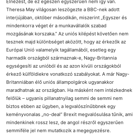
Elnézést, de ez egészen egyszerűen nem így van.
Theresa May világosan leszögezte a BBC-nek adott
interjújában, október másodikán, miszerint „Egyszer és
mindenkorra véget ér a munkavállalók szabad
mozgásának korszaka.” Az uniós kilépést követően nem
tesznek majd különbséget aközött, hogy az érkezők az
Európai Unió valamelyik tagállamából, esetleg egy
harmadik országból származnak-e, Nagy-Britannia
egységesíti az unióból és az azon kívüli országokból
érkező külföldiekre vonatkozó szabályokat. A már Nagy-
Britanniában élő uniós állampolgárok ugyanakkor
maradhatnak az országban. Ha másként nem intézkednek
felőlük – ugyanis pillanatnyilag semmi de semmi nem
biztos ebben az ügyben, a legvalószínűbbnek egy
keményvonalas „no-deal” Brexit megvalósulása tűnik, ami
mindenkinek rossz lesz, de angol részről egyszerűen
semmiféle jel nem mutatkozik a megegyezésre.