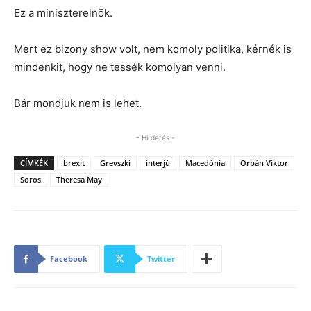
Ez a miniszterelnök.
Mert ez bizony show volt, nem komoly politika, kérnék is
mindenkit, hogy ne tessék komolyan venni.
Bár mondjuk nem is lehet.
- Hirdetés -
CÍMKÉK
brexit
Grevszki
interjú
Macedónia
Orbán Viktor
Soros
Theresa May
Facebook
Twitter