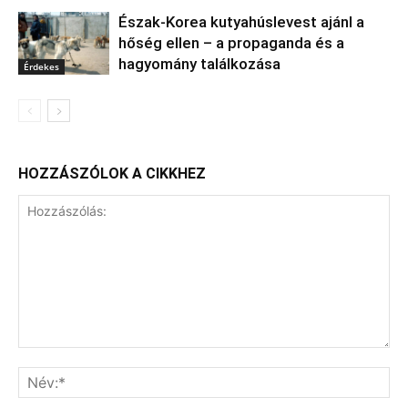
Észak‑Korea kutyahúslevest ajánl a
hőség ellen – a propaganda és a
hagyomány találkozása
Érdekes
HOZZÁSZÓLOK A CIKKHEZ