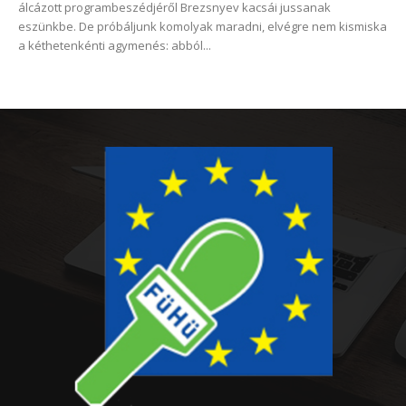
álcázott programbeszédjéről Brezsnyev kacsái jussanak
eszünkbe. De próbáljunk komolyak maradni, elvégre nem kismiska
a kéthetenkénti agymenés: abból...