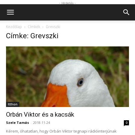
- Hirdetés -
Kezdőlap
Címkék
Grevszki
Címke: Grevszki
Itthon
Orbán Viktor és a kacsák
Szele Tamás
-
2018-11-24
0
Kérem, óhatatlan, hogy Orbán Viktor tegnapi rádióinterjúnak