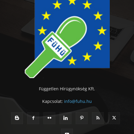
Független Hírügynökség Kft.
Kapcsolat:
info@fuhu.hu