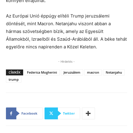
könnyen elfajulhat.
Az Európai Unió éppúgy elítéli Trump jeruzsálemi
döntését, mint Macron. Netanjahu viszont abban a
hármas szövetségben bízik, amely az Egyesült
Államokból, Izraelből és Szaúd-Arábiából áll. A béke tehát
egyelőre nincs napirenden a Közel Keleten.
- Hirdetés -
CÍMKÉK
Federica Mogherini
Jeruzsálem
macron
Netanjahu
trump
Facebook
Twitter