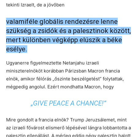
tekinti Izraelt, de a jövőben
valamiféle globális rendezésre lenne
szükség a zsidók és a palesztinok között,
mert különben végképp elúszik a béke
esélye.
Ugyanerre figyelmeztette Netanjahu izraeli
miniszterelnököt korábban Párizsban Macron francia
elnök, amikor félórás „őszinte beszélgetést” folytattak,
mégpedig angolul. Ezért mondhatta Macron, hogy
„GIVE PEACE A CHANCE!”
Mire gondolt a francia elnök? Trump Jeruzsálemet, mint
az izraeli fővárost elismerő lépésével lángra lobbantotta a
palesztin ellenállást. A mérleg eddig négy palesztin halott