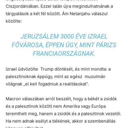
Ciszjordániában. Ezzel talán újra megindulhatnának a
tárgyalások a két fél között. Ám Netanjahu válaszul
közölte:
JERUZSÁLEM 3000 ÉVE IZRAEL
FŐVÁROSA, ÉPPEN ÚGY, MINT PÁRIZS
FRANCIAORSZÁGNAK.
Izrael üdvözölte Trump döntését, és mint mondta: a
palesztinoknak éppúgy, mint az egész muzulmán
világnak „el kell fogadniuk a realitásokat”.
Macron válaszában arról beszélt, hogy a békét a zsidók
és a palesztinok között nem Amerika vagy Európa
teremtheti meg, hanem a zsidók és a palesztinok vezetői.
Ha nem adnak esélyt a békének, akkor a szembenállás