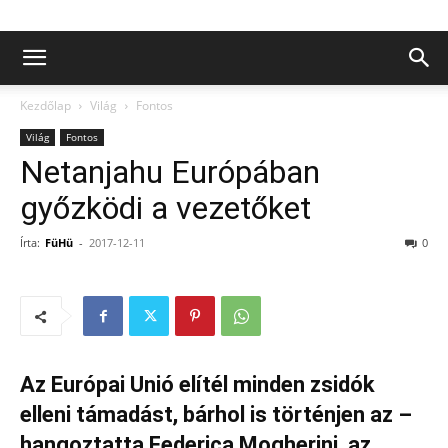
Kezdőlap
Világ
Fontos
Világ
Fontos
Netanjahu Európában
győzködi a vezetőket
Írta:
FüHü
-
2017-12-11
0
Az Európai Unió elítél minden zsidók
elleni támadást, bárhol is történjen az –
hangoztatta
Federica Mogherini, az