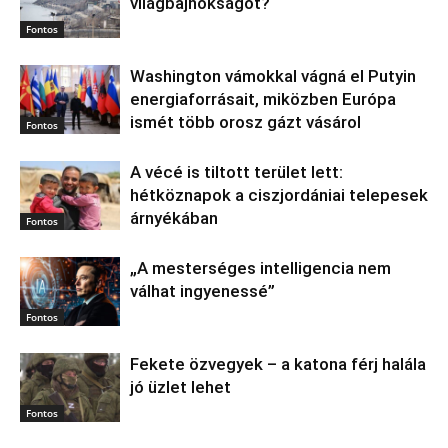
világbajnokságot?
Fontos
Washington vámokkal vágná el Putyin
energiaforrásait, miközben Európa
ismét több orosz gázt vásárol
Fontos
A vécé is tiltott terület lett:
hétköznapok a ciszjordániai telepesek
árnyékában
Fontos
„A mesterséges intelligencia nem
válhat ingyenessé”
Fontos
Fekete özvegyek – a katona férj halála
jó üzlet lehet
Fontos