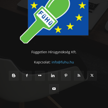
Független Hírügynökség Kft.
Kapcsolat:
info@fuhu.hu