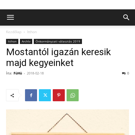
Kezdőlap
Itthon
Itthon
Archív
Önkormányzati választás 2019
Mostantól igazán keresik
majd kegyeinket
Írta:
FüHü
-
2018-02-18
0