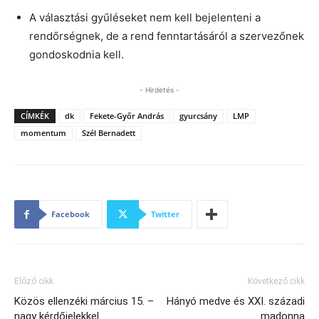
A választási gyűléseket nem kell bejelenteni a
rendőrségnek, de a rend fenntartásáról a szervezőnek
gondoskodnia kell.
- Hirdetés -
CÍMKÉK
dk
Fekete-Győr András
gyurcsány
LMP
momentum
Szél Bernadett
Facebook
Twitter
Előző cikk
Következő cikk
Közös ellenzéki március 15. –
Hányó medve és XXI. századi
nagy kérdőjelekkel
madonna