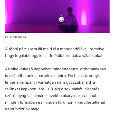
Fotó: Facebook
A többi párt sorra áll majd ki a mondandójával, remélve,
hogy legalább egy kicsit feléjük fordítják a választókat.
Az elkövetkező napokban mindenesetre otthonainkban
is számíthatunk a pártok vizitjeire. De ha csak ennyi
lenne a kampány! Várhatóan nem győzzük majd a
fejünket kapkodni április 8-áig a sok plakát, hirdetés,
szóróanyag tartalmán – ezekbe akarva-akaratlanul
minden formában és minden fórumon kikerülhetetlenül
beleütközünk majd.