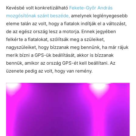
Kevésbé volt konkretizálható
Fekete-Győr András
mozgósítónak szánt beszéde,
amelynek leglényegesebb
eleme talán az volt, hogy a fiatalok indítják el a változást,
de az egész ország lesz a motorja. Ennek jegyében
felkérte a fiatalokat, szólítsák meg a szüleiket,
nagyszüleiket, hogy bízzanak meg bennünk, ha már rájuk
merik bízni a GPS-ük beállítását, akkor is bízzanak
bennük, amikor az ország GPS-ét kell beállítani. Az
üzenete pedig az volt, hogy van remény.