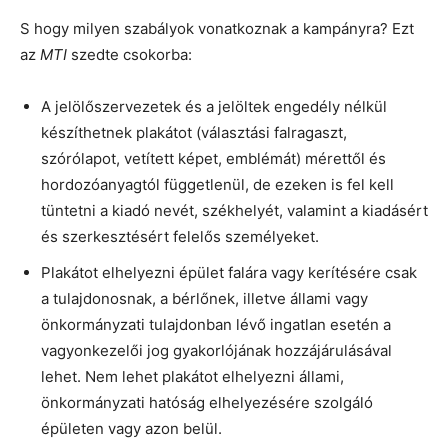
S hogy milyen szabályok vonatkoznak a kampányra? Ezt
az
MTI
szedte csokorba:
A jelölőszervezetek és a jelöltek engedély nélkül
készíthetnek plakátot (választási falragaszt,
szórólapot, vetített képet, emblémát) mérettől és
hordozóanyagtól függetlenül, de ezeken is fel kell
tüntetni a kiadó nevét, székhelyét, valamint a kiadásért
és szerkesztésért felelős személyeket.
Plakátot elhelyezni épület falára vagy kerítésére csak
a tulajdonosnak, a bérlőnek, illetve állami vagy
önkormányzati tulajdonban lévő ingatlan esetén a
vagyonkezelői jog gyakorlójának hozzájárulásával
lehet. Nem lehet plakátot elhelyezni állami,
önkormányzati hatóság elhelyezésére szolgáló
épületen vagy azon belül.