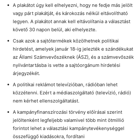
A plakátot úgy kell elhelyezni, hogy ne fedje más jelölt
vagy párt plakátját, és károkozás nélkül eltávolítható
legyen. A plakátot annak kell eltávolítania a választást
követő 30 napon belül, aki elhelyezte.
Csak azok a sajtótermékek közölhetnek politikai
hirdetést, amelyek január 18-ig jelezték e szándékukat
az Állami Számvevőszéknek (ÁSZ), és a számvevőszék
nyilvántartásba is vette a sajtóorgánum hirdetési
árjegyzékét.
A politikai reklámot televízióban, rádióban lehet
közzétenni. Ezért a médiaszolgáltató (televízió, rádió)
nem kérhet ellenszolgáltatást.
A kampányfinanszírozási törvény előírásai szerint
jelöltenként legfeljebb valamivel több mint ötmillió
forintot lehet a választási kampánytevékenységgel
összefüggő kiadásokra, fordítani