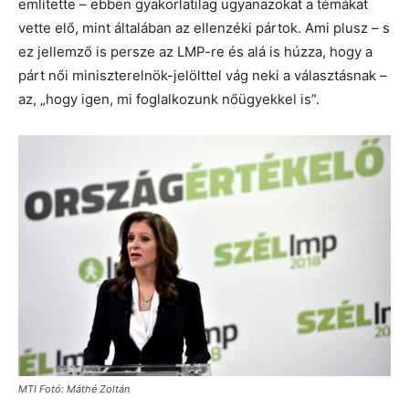
említette – ebben gyakorlatilag ugyanazokat a témákat
vette elő, mint általában az ellenzéki pártok. Ami plusz – s
ez jellemző is persze az LMP-re és alá is húzza, hogy a
párt női miniszterelnök-jelölttel vág neki a választásnak –
az, „hogy igen, mi foglalkozunk nőügyekkel is”.
MTI Fotó: Máthé Zoltán