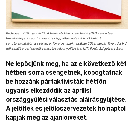
Budapest, 2018. január 11. A Nemzeti Választási Iroda (NVI) választási
hirdetménye az április 8-ai országgyûlési választásról tartott
sajtótájékoztatón a szervezet fõvárosi székházában 2018. január 11-én. Az NVI
felkészült a parlamenti választás lebonyolítására. MTI Fotó: Szigetváry Zsolt
Ne lepődjünk meg, ha az elkövetkező két
hétben sorra csengetnek, kopogtatnak
be hozzánk pártaktivisták: hétfőn
ugyanis elkezdődik az áprilisi
országgyűlési választás aláírásgyűjtése.
A jelöltek és jelölőszervezetek holnaptól
kapják meg az ajánlóíveket.