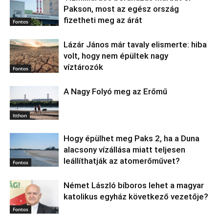
Pakson, most az egész ország
fizetheti meg az árát
Fontos
Lázár János már tavaly elismerte: hiba
volt, hogy nem épültek nagy
víztározók
Fontos
A Nagy Folyó meg az Erőmű
Itthon
Hogy épülhet meg Paks 2, ha a Duna
alacsony vízállása miatt teljesen
leállíthatják az atomerőművet?
Fontos
Német László bíboros lehet a magyar
katolikus egyház következő vezetője?
Fontos