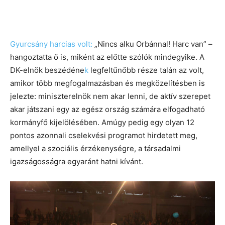
Gyurcsány harcias volt:
„Nincs alku Orbánnal! Harc van” –
hangoztatta ő is, miként az előtte szólók mindegyike. A
DK-elnök beszédéne
k
legfeltűnőbb része talán az volt,
amikor több megfogalmazásban és megközelítésben is
jelezte: miniszterelnök nem akar lenni, de aktív szerepet
akar játszani egy az egész ország számára elfogadható
kormányfő kijelölésében. Amúgy pedig egy olyan 12
pontos azonnali cselekvési programot hirdetett meg,
amellyel a szociális érzékenységre, a társadalmi
igazságosságra egyaránt hatni kívánt.