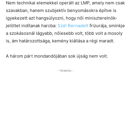
Nem technikai elemekkel operált az LMP, amely nem csak
szavakban, hanem szubjektív benyomásokra építve is
igyekezett azt hangsúlyozni, hogy női miniszterelnök-
jelöltet indítanak harcba:
Szél Bernadett
frizurája, sminkje
a szokásosnál lágyabb, nőiesebb volt, több volt a mosoly
is, ám határozottsága, kemény kiállása a régi maradt.
A három párt mondandójában sok újság nem volt.
- Hirdetés -