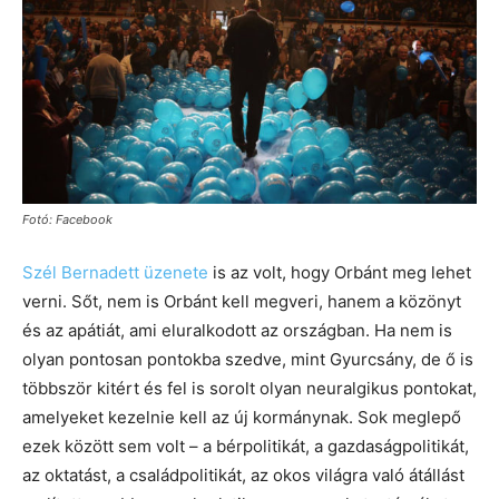
Fotó: Facebook
Szél Bernadett üzenete
is az volt, hogy Orbánt meg lehet
verni. Sőt, nem is Orbánt kell megveri, hanem a közönyt
és az apátiát, ami eluralkodott az országban. Ha nem is
olyan pontosan pontokba szedve, mint Gyurcsány, de ő is
többször kitért és fel is sorolt olyan neuralgikus pontokat,
amelyeket kezelnie kell az új kormánynak. Sok meglepő
ezek között sem volt – a bérpolitikát, a gazdaságpolitikát,
az oktatást, a családpolitikát, az okos világra való átállást