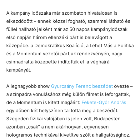
A kampány időszaka már szombaton hivatalosan is
elkezdődött – ennek kézzel fogható, szemmel látható és
füllel hallható jelként már az 50 napos kampányidőszak
első napján három ellenzéki párt is belevágott a
közepébe: a Demokratikus Koalíció, a Lehet Más a Politika
és a Momentum vezetői pártjuk rendezvényén, nagy
csinnadratta közepette indították el a véghajrá
kampányát.
A legnagyobb show
Gyurcsány Ferenc beszédét
övezte –
a színpadra vonulásához még külön filmet is leforgattak,
de a Momentum is kitett magáért:
Fekete-Győr András
egyidőben két helyszínen tartotta meg a beszédét:
Szegeden fizikai valójában is jelen volt, Budapesten
azonban „csak” a nem akárhogyan, egyenesen
hologramos technikával kivetítve szólt a hallgatósághoz.