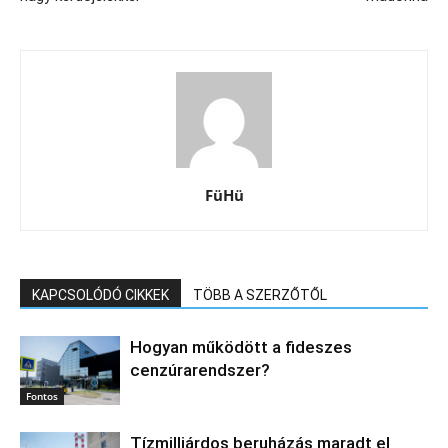
FüHü
KAPCSOLÓDÓ CIKKEK
TÖBB A SZERZŐTŐL
Hogyan működött a fideszes
cenzúrarendszer?
Fontos
Tízmilliárdos beruházás maradt el