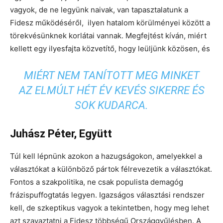
vagyok, de ne legyünk naivak, van tapasztalatunk a
Fidesz működéséről, ilyen hatalom körülményei között a
törekvésünknek korlátai vannak. Megfejtést kíván, miért
kellett egy ilyesfajta közvetítő, hogy leüljünk közösen, és
MIÉRT NEM TANÍTOTT MEG MINKET
AZ ELMÚLT HÉT ÉV KEVÉS SIKERRE ÉS
SOK KUDARCA.
Juhász Péter, Együtt
Túl kell lépnünk azokon a hazugságokon, amelyekkel a
választókat a különböző pártok félrevezetik a választókat.
Fontos a szakpolitika, ne csak populista demagóg
frázispuffogtatás legyen. Igazságos választási rendszer
kell, de szkeptikus vagyok a tekintetben, hogy meg lehet
azt szavaztatni a Fidesz többségű Országgyűlésben. A