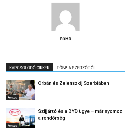
FüHü
KAPCSOLÓDÓ CIKKEK
TÖBB A SZERZŐTŐL
Orbán és Zelenszkij Szerbiában
Fontos
Szijjártó és a BYD ügye – már nyomoz
a rendőrség
Fontos