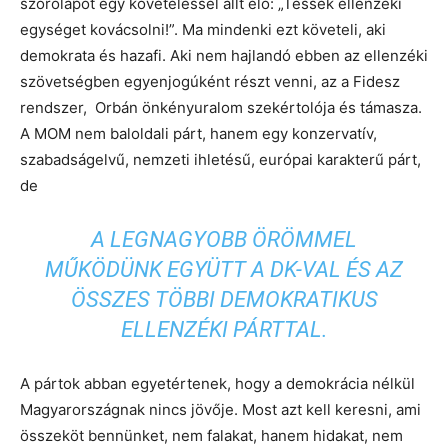
szórólapot egy követeléssel állt elő: „Tessék ellenzéki
egységet kovácsolni!”. Ma mindenki ezt követeli, aki
demokrata és hazafi. Aki nem hajlandó ebben az ellenzéki
szövetségben egyenjogúként részt venni, az a Fidesz
rendszer, Orbán önkényuralom szekértolója és támasza.
A MOM nem baloldali párt, hanem egy konzervatív,
szabadságelvű, nemzeti ihletésű, európai karakterű párt,
de
A LEGNAGYOBB ÖRÖMMEL
MŰKÖDÜNK EGYÜTT A DK-VAL ÉS AZ
ÖSSZES TÖBBI DEMOKRATIKUS
ELLENZÉKI PÁRTTAL.
A pártok abban egyetértenek, hogy a demokrácia nélkül
Magyarországnak nincs jövője. Most azt kell keresni, ami
összeköt bennünket, nem falakat, hanem hidakat, nem