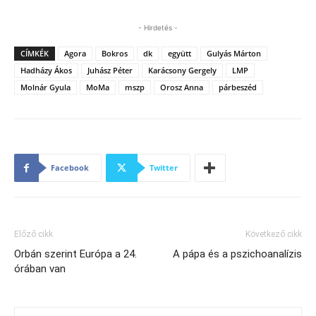
- Hirdetés -
CÍMKÉK
Agora
Bokros
dk
együtt
Gulyás Márton
Hadházy Ákos
Juhász Péter
Karácsony Gergely
LMP
Molnár Gyula
MoMa
mszp
Orosz Anna
párbeszéd
Facebook
Twitter
Előző cikk
Következő cikk
Orbán szerint Európa a 24.
A pápa és a pszichoanalízis
órában van