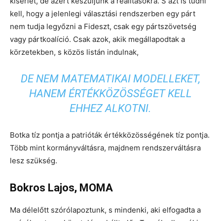
kísérlet, de azért készüljünk a realitásokra. S azt is tudni
kell, hogy a jelenlegi választási rendszerben egy párt
nem tudja legyőzni a Fideszt, csak egy pártszövetség
vagy pártkoalíció. Csak azok, akik megállapodtak a
körzetekben, s közös listán indulnak,
DE NEM MATEMATIKAI MODELLEKET,
HANEM ÉRTÉKKÖZÖSSÉGET KELL
EHHEZ ALKOTNI.
Botka tíz pontja a patrióták értékközösségének tíz pontja.
Több mint kormányváltásra, majdnem rendszerváltásra
lesz szükség.
Bokros Lajos, MOMA
Ma délelőtt szórólapoztunk, s mindenki, aki elfogadta a