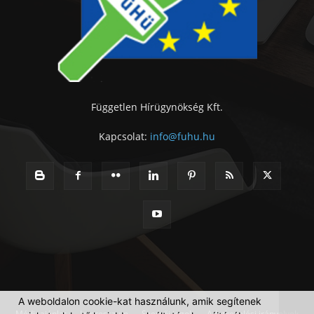
Független Hírügynökség Kft.
Kapcsolat:
info@fuhu.hu
A weboldalon cookie-kat használunk, amik segítenek
Médiaajánlat
Impresszum
Szerzői jogok
Adatkezelési irányelvek