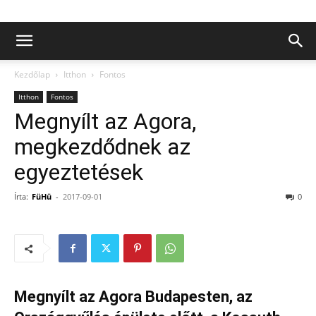
Kezdőlap
Itthon
Fontos
Itthon
Fontos
Megnyílt az Agora,
megkezdődnek az
egyeztetések
Írta:
FüHü
-
2017-09-01
0
Megnyílt az Agora Budapesten, az