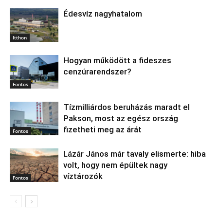
Édesvíz nagyhatalom
Itthon
Hogyan működött a fideszes
cenzúrarendszer?
Fontos
Tízmilliárdos beruházás maradt el
Pakson, most az egész ország
fizetheti meg az árát
Fontos
Lázár János már tavaly elismerte: hiba
volt, hogy nem épültek nagy
víztározók
Fontos