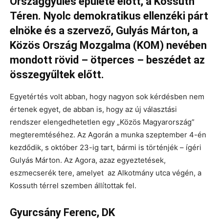
Országgyűlés épülete előtt, a Kossuth
Téren. Nyolc demokratikus ellenzéki párt
elnöke és a szervező, Gulyás Márton, a
Közös Ország Mozgalma (KOM) nevében
mondott rövid – ötperces – beszédet az
összegyűltek előtt.
Egyetértés volt abban, hogy nagyon sok kérdésben nem
értenek egyet, de abban is, hogy az új választási
rendszer elengedhetetlen egy „Közös Magyarország”
megteremtéséhez. Az Agorán a munka szeptember 4-én
kezdődik, s október 23-ig tart, bármi is történjék – ígéri
Gulyás Márton. Az Agora, azaz egyeztetések,
eszmecserék tere, amelyet az Alkotmány utca végén, a
Kossuth térrel szemben állítottak fel.
Gyurcsány Ferenc, DK