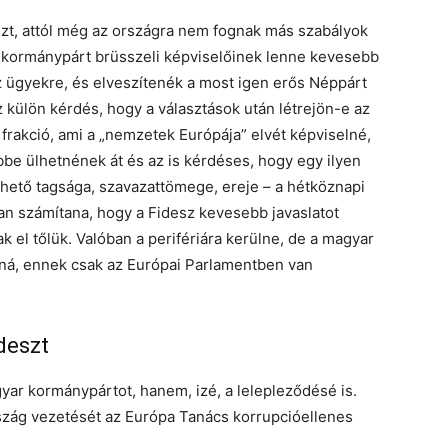
deszt, attól még az országra nem fognak más szabályok
r kormánypárt brüsszeli képviselőinek lenne kevesebb
z ügyekre, és elveszítenék a most igen erős Néppárt
z külön kérdés, hogy a választások után létrejön-e az
frakció, ami a „nemzetek Európája” elvét képviselné,
bbe ülhetnének át és az is kérdéses, hogy egy ilyen
hető tagsága, szavazattömege, ereje – a hétköznapi
n számítana, hogy a Fidesz kevesebb javaslatot
el tőlük. Valóban a perifériára kerülne, de a magyar
lná, ennek csak az Európai Parlamentben van
ideszt
yar kormánypártot, hanem, izé, a lelepleződésé is.
rszág vezetését az Európa Tanács korrupcióellenes