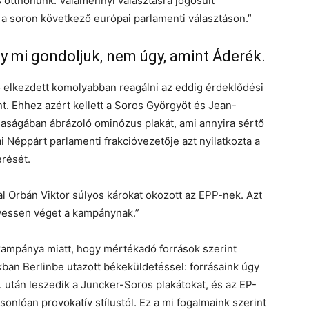
 otthonunk. Valamennyi választásra jogosult
 a soron következő európai parlamenti választáson.”
y mi gondoljuk, nem úgy, amint Áderék.
 elkezdett komolyabban reagálni az eddig érdeklődési
t. Ehhez azért kellett a Soros Györgyöt és Jean-
aságában ábrázoló ominózus plakát, ami annyira sértő
 Néppárt parlamenti frakcióvezetője azt nyilatkozta a
érését.
 Orbán Viktor súlyos károkat okozott az EPP-nek. Azt
 vessen véget a kampánynak.”
kampánya miatt, hogy mértékadó források szerint
kban Berlinbe utazott békeküldetéssel: forrásaink úgy
5. után leszedik a Juncker-Soros plakátokat, és az EP-
onlóan provokatív stílustól. Ez a mi fogalmaink szerint