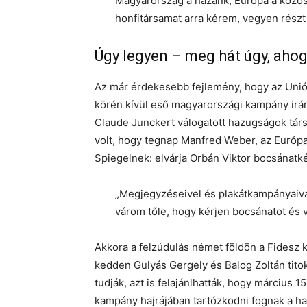
Magyarország a hazánk, Európa a közös
honfitársamat arra kérem, vegyen részt
Úgy legyen – meg hát úgy, ahog
Az már érdekesebb fejlemény, hogy az Unió
körén kívül eső magyarországi kampány irán
Claude Junckert válogatott hazugságok társ
volt, hogy tegnap Manfred Weber, az Európai
Spiegelnek: elvárja Orbán Viktor bocsánatk
„Megjegyzéseivel és plakátkampányaival
várom tőle, hogy kérjen bocsánatot és
Akkora a felzúdulás német földön a Fidesz 
kedden Gulyás Gergely és Balog Zoltán tito
tudják, azt is felajánlhatták, hogy március 1
kampány hajrájában tartózkodni fognak a has