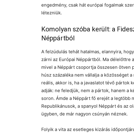
engedmény, csak hát európai fogalmak szer
létezniük.
Komolyan szóba került: a Fidesz
Néppártból
A felzúdulás tehát hatalmas, elannyira, hogy
zárni az Európai Néppártból. Ma délelőttre 
mivel a Néppárt csoportja összesen ötven p
húsz százaléka nem vállalja a közösséget a
reális, akkor is, ha a javaslatot tévő pártok
adják: ne feledjük, nem a pártok, hanem a 
soron. Ámde a Néppárt fő erejét a legtöbb
Republikánusok, a spanyol Néppárt és az ola
ügyben, de már nagyon csúnyán néznek.
Folyik a vita az esetleges kizárás időpontjáró