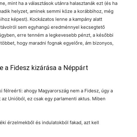
ne, mint ha a választások utánra halasztanák ezt (és ha
rmadik helyzet, aminek semmi köze a korábbihoz, még
nihoz képest). Kockázatos lenne a kampány alatt
gy távolról sem egyhangú eredménnyel kecsegtető
 ügyben, erre tenném a legkevesebb pénzt, a későbbi
egtöbbet, hogy maradni fognak egyelőre, ám bizonyos,
e a Fidesz kizárása a Néppárt
ki félreérti: ahogy Magyarország nem a Fidesz, úgy a
t az Unióból, ez csak egy parlamenti aktus. Miben
i érzelmekből és indulatokból fakad, azt kell