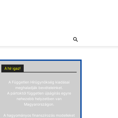
A hír igaz!
A Független Hírügynökség kiadásai
meghaladják bevételeinket.
A pártoktól független újságírás egyre
nehezebb helyzetben van
Magyarországon.
A hagyományos finanszírozás modelleket