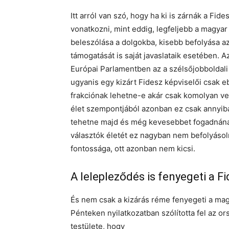
Itt arról van szó, hogy ha ki is zárnák a Fi
vonatkozni, mint eddig, legfeljebb a magya
beleszólása a dolgokba, kisebb befolyása a
támogatását is saját javaslataik esetében. A
Európai Parlamentben az a szélsőjobboldali 
ugyanis egy kizárt Fidesz képviselői csak e
frakciónak lehetne-e akár csak komolyan ve
élet szempontjából azonban ez csak annyiba
tehetne majd és még kevesebbet fogadnának 
választók életét ez nagyban nem befolyáso
fontossága, ott azonban nem kicsi.
A lelepleződés is fenyegeti a F
És nem csak a kizárás réme fenyegeti a mag
Pénteken nyilatkozatban szólította fel az o
testülete, hogy