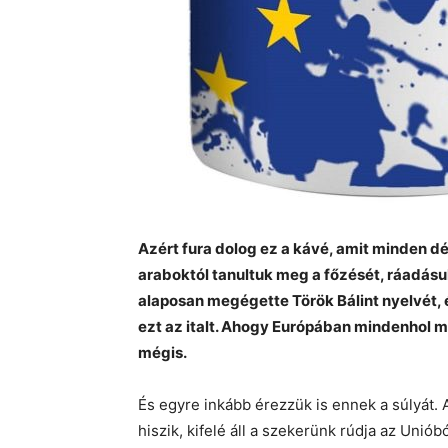
Azért fura dolog ez a kávé, amit minden dé
araboktól tanultuk meg a főzését, ráadásul
alaposan megégette Török Bálint nyelvét,
ezt az italt. Ahogy Európában mindenhol 
mégis.
És egyre inkább érezzük is ennek a súlyát.
hiszik, kifelé áll a szekerünk rúdja az Uniób