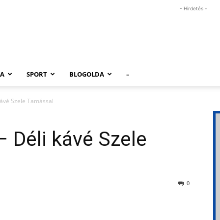
- Hirdetés -
RA
SPORT
BLOGOLDA
–
kávé Szele Tamással
– Déli kávé Szele
0