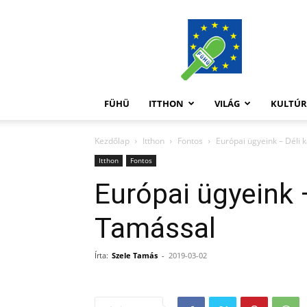
FüHü
FÜHÜ
ITTHON
VILÁG
KULTÚ
Kezdőlap
Itthon
Fontos
Európai ügyeink – Déli 
Itthon
Fontos
Európai ügyeink 
Tamással
Írta:
Szele Tamás
-
2019-03-02