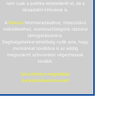
nem csak a politika lehetetleníti el, de a
társadalmi kihívások is.
A
fuhu.hu
fennmaradásához, hosszútávú
működéséhez, szerkesztőségünk rászorul
támogatásotokra.
Segítségetekkel lehetőség nyílik arra, hogy
munkánkat továbbra is az eddig
megszokott színvonalon végezhessük
tovább.
Ide kattintva megtalálod
bankszámlaszámunkat!