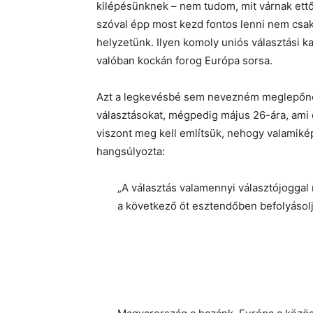
kilépésünknek – nem tudom, mit várnak ett
szóval épp most kezd fontos lenni nem csak
helyzetünk. Ilyen komoly uniós választási k
valóban kockán forog Európa sorsa.
Azt a legkevésbé sem nevezném meglepőnek
választásokat, mégpedig május 26-ára, ami
viszont meg kell említsük, nehogy valamiké
hangsúlyozta:
„A választás valamennyi választójoggal
a következő öt esztendőben befolyásolj