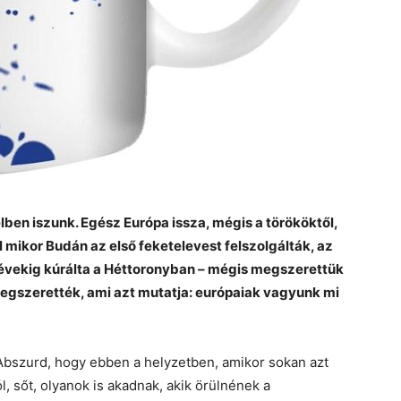
lben iszunk. Egész Európa issza, mégis a törököktől,
 mikor Budán az első feketelevest felszolgálták, az
 évekig kúrálta a Héttoronyban – mégis megszerettük
megszerették, ami azt mutatja: európaiak vagyunk mi
 Abszurd, hogy ebben a helyzetben, amikor sokan azt
ól, sőt, olyanok is akadnak, akik örülnének a