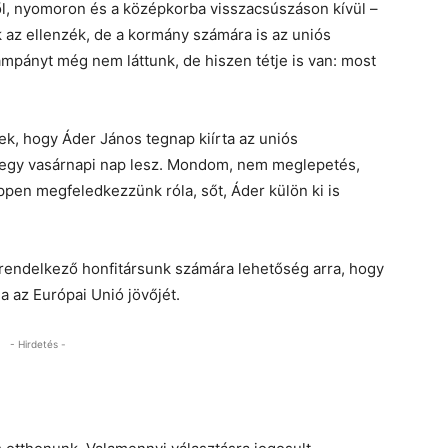
ől, nyomoron és a középkorba visszacsúszáson kívül –
 az ellenzék, de a kormány számára is az uniós
ampányt még nem láttunk, de hiszen tétje is van: most
, hogy Áder János tegnap kiírta az uniós
 egy vasárnapi nap lesz. Mondom, nem meglepetés,
ppen megfeledkezzünk róla, sőt, Áder külön ki is
 rendelkező honfitársunk számára lehetőség arra, hogy
a az Európai Unió jövőjét.
- Hirdetés -