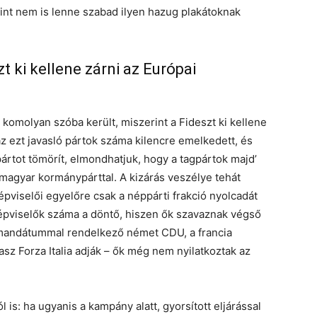
int nem is lenne szabad ilyen hazug plakátoknak
t ki kellene zárni az Európai
 komolyan szóba került, miszerint a Fideszt ki kellene
az ezt javasló pártok száma kilencre emelkedett, és
ártot tömörít, elmondhatjuk, hogy a tagpártok majd’
 magyar kormánypárttal. A kizárás veszélye tehát
 képviselői egyelőre csak a néppárti frakció nyolcadát
képviselők száma a döntő, hiszen ők szavaznak végső
 mandátummal rendelkező német CDU, a francia
sz Forza Italia adják – ők még nem nyilatkoztak az
l is: ha ugyanis a kampány alatt, gyorsított eljárással