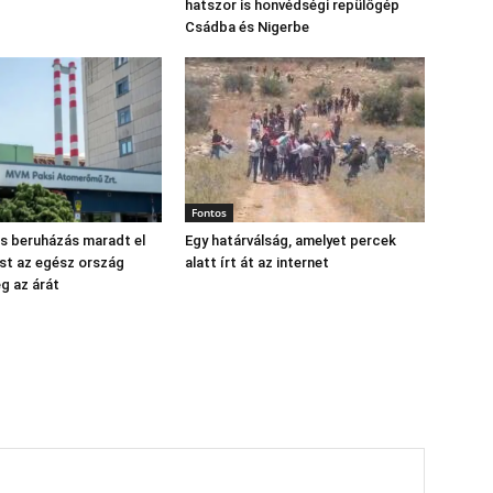
hatszor is honvédségi repülőgép
Csádba és Nigerbe
Fontos
os beruházás maradt el
Egy határválság, amelyet percek
st az egész ország
alatt írt át az internet
eg az árát