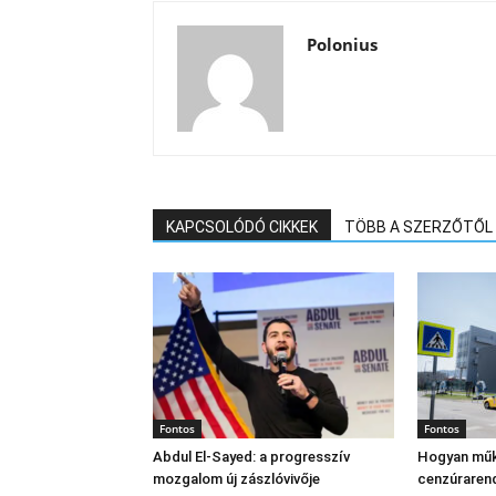
Polonius
KAPCSOLÓDÓ CIKKEK
TÖBB A SZERZŐTŐL
Fontos
Fontos
Abdul El‑Sayed: a progresszív
Hogyan műk
mozgalom új zászlóvivője
cenzúraren