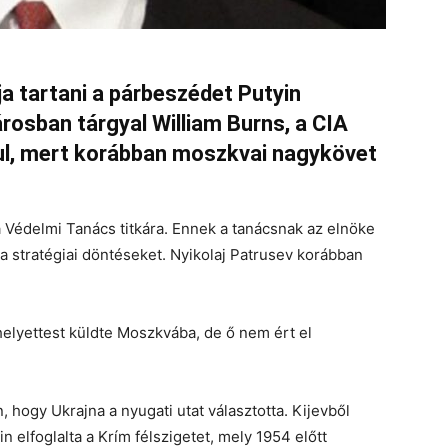
a tartani a párbeszédet Putyin
rosban tárgyal William Burns, a CIA
szul, mert korábban moszkvai nagykövet
a Védelmi Tanács titkára. Ennek a tanácsnak az elnöke
a stratégiai döntéseket. Nyikolaj Patrusev korábban
helyettest küldte Moszkvába, de ő nem ért el
hogy Ukrajna a nyugati utat választotta. Kijevből
n elfoglalta a Krím félszigetet, mely 1954 előtt