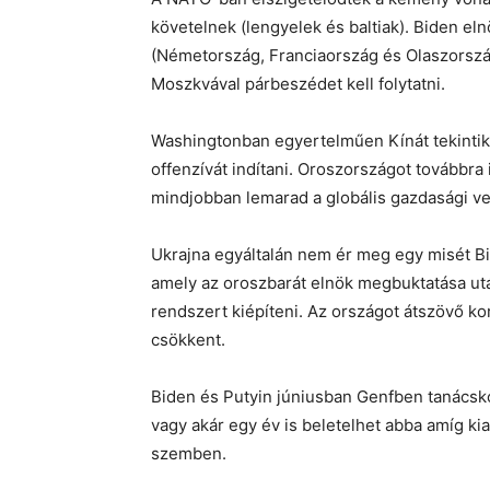
követelnek (lengyelek és baltiak). Biden e
(Németország, Franciaország és Olaszország
Moszkvával párbeszédet kell folytatni.
Washingtonban egyertelműen Kínát tekintik 
offenzívát indítani. Oroszországot továbbra 
mindjobban lemarad a globális gazdasági v
Ukrajna egyáltalán nem ér meg egy misét B
amely az oroszbarát elnök megbuktatása utá
rendszert kiépíteni. Az országot átszövő ko
csökkent.
Biden és Putyin júniusban Genfben tanácsko
vagy akár egy év is beletelhet abba amíg kial
szemben.