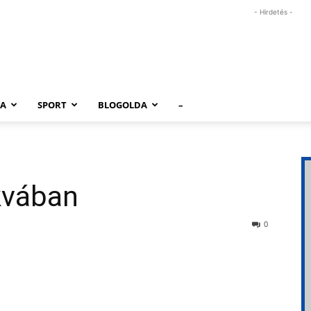
- Hirdetés -
RA
SPORT
BLOGOLDA
–
kvában
0