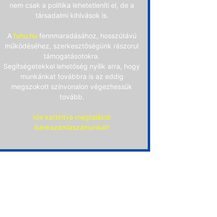
nem csak a politika lehetetleníti el, de a
társadalmi kihívások is.
A
fuhu.hu
fennmaradásához, hosszútávú
működéséhez, szerkesztőségünk rászorul
támogatásotokra.
Segítségetekkel lehetőség nyílik arra, hogy
munkánkat továbbra is az eddig
megszokott színvonalon végezhessük
tovább.
Ide kattintva megtalálod
bankszámlaszámunkat!