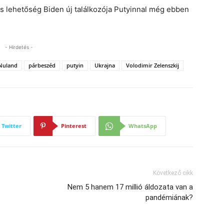
lis lehetőség Biden új találkozója Putyinnal még ebben
- Hirdetés -
Nuland
párbeszéd
putyin
Ukrajna
Volodimir Zelenszkij
Twitter
Pinterest
WhatsApp
Következő cikk
Nem 5 hanem 17 millió áldozata van a
pandémiának?