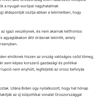
lnök a nyugat-európai nagyhatalmak
) álláspontját osztja abban a tekintetben, hogy
az igazi veszélynek, és nem akarnak kétfrontos
is agyaglábakon álló óriásnak tekintik, amely
ersenyben.
iden elnöknek hiszen az ország valóságos csőd tömeg,
n sem képes korszerű gazdasági és politikai
rrupció nem enyhült, legfeljebb az orosz befolyás
ztak. Utána Biden úgy nyilatkozott, hogy hat hónap
akítják az új külpolitikai vonalat Oroszországgal