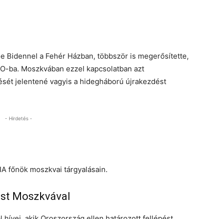
oe Bidennel a Fehér Házban, többször is megerősítette,
TO-ba. Moszkvában ezzel kapcsolatban azt
ését jelentené vagyis a hidegháború újrakezdést
- Hirdetés -
IA főnök moszkvai tárgyalásain.
ust Moszkvával
hívei, akik Oroszország ellen határozott fellépést