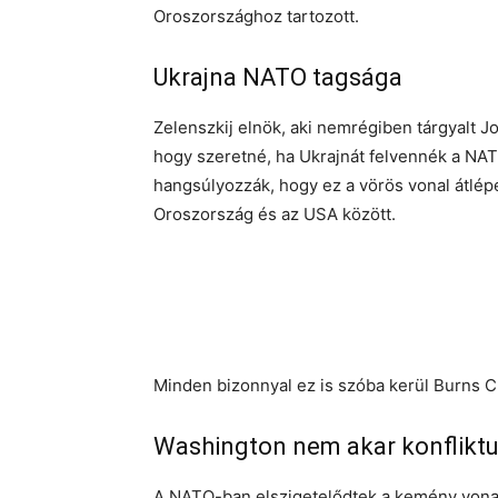
Oroszországhoz tartozott.
Ukrajna NATO tagsága
Zelenszkij elnök, aki nemrégiben tárgyalt J
hogy szeretné, ha Ukrajnát felvennék a NA
hangsúlyozzák, hogy ez a vörös vonal átlép
Oroszország és az USA között.
Minden bizonnyal ez is szóba kerül Burns C
Washington nem akar konflikt
A NATO-ban elszigetelődtek a kemény vonal 