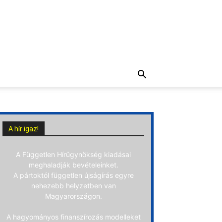
A hír igaz!
A Független Hírügynökség kiadásai
meghaladják bevételeinket.
A pártoktól független újságírás egyre
nehezebb helyzetben van
Magyarországon.
A hagyományos finanszírozás modelleket