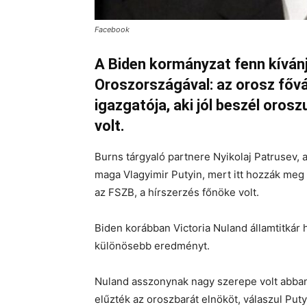
Facebook
A Biden kormányzat fenn kívánj
Oroszországával: az orosz fővá
igazgatója, aki jól beszél oro
volt.
Burns tárgyaló partnere Nyikolaj Patrusev, 
maga Vlagyimir Putyin, mert itt hozzák meg 
az FSZB, a hírszerzés főnöke volt.
Biden korábban Victoria Nuland államtitkár 
különösebb eredményt.
Nuland asszonynak nagy szerepe volt abban, 
elűzték az oroszbarát elnököt, válaszul Putyi