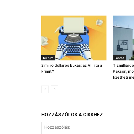
Kultúra
Fontos
2 millió dolláros bukás: az AI írta a
Tízmilliárd
krimit?
Pakson, mo
fizetheti m
HOZZÁSZÓLOK A CIKKHEZ