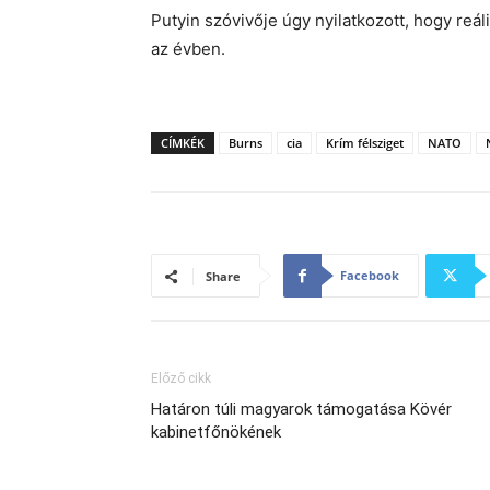
Putyin szóvivője úgy nyilatkozott, hogy reá
az évben.
CÍMKÉK
Burns
cia
Krím félsziget
NATO
Facebook
Share
Előző cikk
Határon túli magyarok támogatása Kövér
kabinetfőnökének