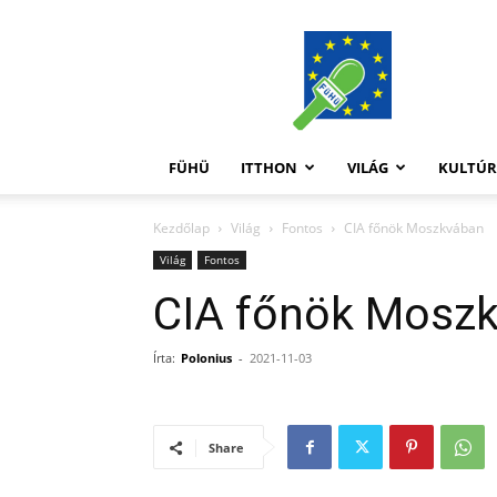
FüHü
FÜHÜ
ITTHON
VILÁG
KULTÚ
Kezdőlap
Világ
Fontos
CIA főnök Moszkvában
Világ
Fontos
CIA főnök Mosz
Írta:
Polonius
-
2021-11-03
Share