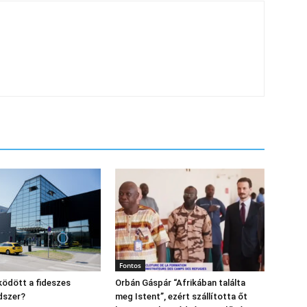
Fontos
ödött a fideszes
Orbán Gáspár “Afrikában találta
dszer?
meg Istent”, ezért szállította őt