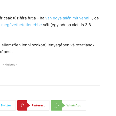
 csak tűzifára futja – ha
van egyáltalán mit venni
-, de
g
megfizethetetlenebbé
vált (egy hónap alatt is 3,8
z jellemzően lenni szokott) lényegében változatlanok
képest.
- Hirdetés -
Twitter
Pinterest
WhatsApp