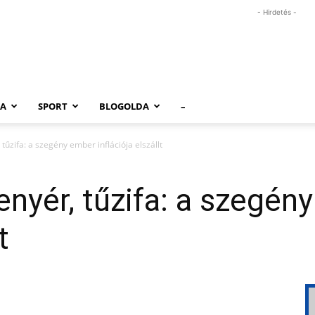
- Hirdetés -
RA
SPORT
BLOGOLDA
–
 tűzifa: a szegény ember inflációja elszállt
kenyér, tűzifa: a szegé
t