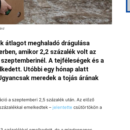
árd
uk átlagot meghaladó drágulása
erben, amikor 2,2 százalék volt az
 szeptemberinél. A tejféleségek és a
lkedett. Utóbbi egy hónap alatt
 Ugyancsak meredek a tojás árának
áció a szeptemberi 2,5 százalék után. Az előző
 százalékkal emelkedtek –
jelentette
csütörtökön a
3,3 százalékkal emelkedett, de a mindennapos