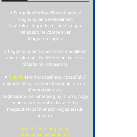
A Független Hírügynökség kiadásai
meghaladják bevételeinket.
A pártoktól független újságírás egyre
nehezebb helyzetben van
Magyarországon.
A hagyományos finanszírozás modelleket
nem csak a politika lehetetleníti el, de a
társadalmi kihívások is.
A
fuhu.hu
fennmaradásához, hosszútávú
működéséhez, szerkesztőségünk rászorul
támogatásotokra.
Segítségetekkel lehetőség nyílik arra, hogy
munkánkat továbbra is az eddig
megszokott színvonalon végezhessük
tovább.
Ide kattintva megtalálod
bankszámlaszámunkat!