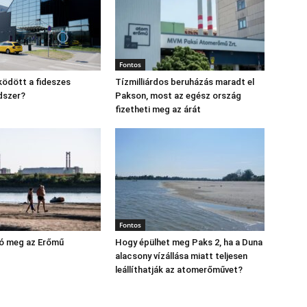
Fontos
ödött a fideszes
Tízmilliárdos beruházás maradt el
dszer?
Pakson, most az egész ország
fizetheti meg az árát
Fontos
yó meg az Erőmű
Hogy épülhet meg Paks 2, ha a Duna
alacsony vízállása miatt teljesen
leállíthatják az atomerőművet?