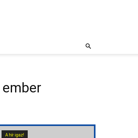
ny ember
A hír igaz!