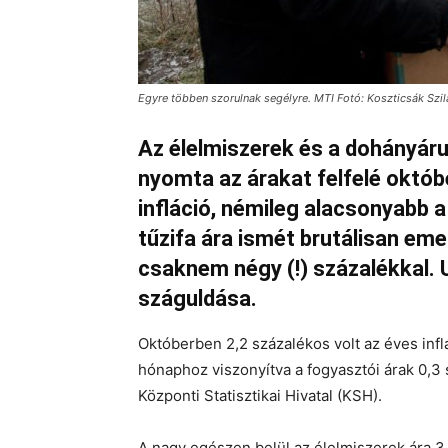
Egyre többen szorulnak segélyre. MTI Fotó: Koszticsák Szil
Az élelmiszerek és a dohányár
nyomta az árakat felfelé októb
infláció, némileg alacsonyabb a
tűzifa ára ismét brutálisan eme
csaknem négy (!) százalékkal.
száguldása.
Októberben 2,2 százalékos volt az éves infl
hónaphoz viszonyítva a fogyasztói árak 0,3
Központi Statisztikai Hivatal (KSH).
A nagy egészen belül az élelmiszerek ára 