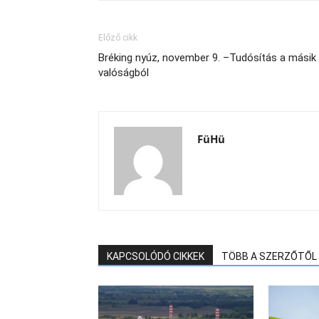
Előző cikk
Bréking nyúz, november 9. –Tudósítás a másik
valóságból
FüHü
KAPCSOLÓDÓ CIKKEK
TÖBB A SZERZŐTŐL