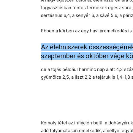
fogyasztásban fontos termékek egész sora jel
sertéshús 6,4, a kenyér 6, a kávé 5,6, a páriz
Ebben a körben az egy havi áremelkedés is a
Az élelmiszerek összességének 
szeptember és október vége kö
de a tojás például harminc nap alatt 4,3 száz
gyümölcs 2,5, a liszt 2,2 a tejáruk is 1,4-1,8 
Komoly tétel az infláción belül a dohányáru
adó folyamatosan emelkedik, amellyel együ