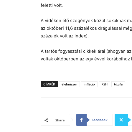
feletti volt.
A vidéken élő szegények közül sokaknak már
az októberi 11,6 százalékos drágulással mé
százalék volt az index).
A tartós fogyasztási cikkek árai (ahogyan a
voltak októberben az egy évvel korábbihoz 
CÍMKÉK
élelmiszer
infláció
KSH
tűzifa
Facebook
Share