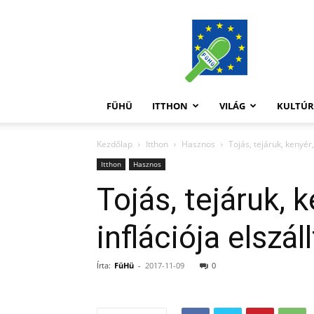
FüHü
FÜHÜ
ITTHON
VILÁG
KULTÚ
Kezdőlap
Itthon
Hasznos
Tojás, tejáruk, kenyér,
Itthon
Hasznos
Tojás, tejáruk, 
inflációja elszáll
Írta:
FüHü
-
2017-11-09
0