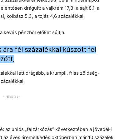
entősen drágult: a vajkrém 17,3, a sajt 8,1, a
si, kolbász 5,3, a tojás 4,6 százalékkal.
 kevés pénzből élőket sújtja.
ára fél százalékkal kúszott fel
zött,
alékkal lett drágább, a krumpli, friss zöldség-
százalékkal.
- Hirdetés -
ké: az uniós „felzárkózás” következtében a jövedéki
tt az éves áremelkedés októberben már 10 százalék