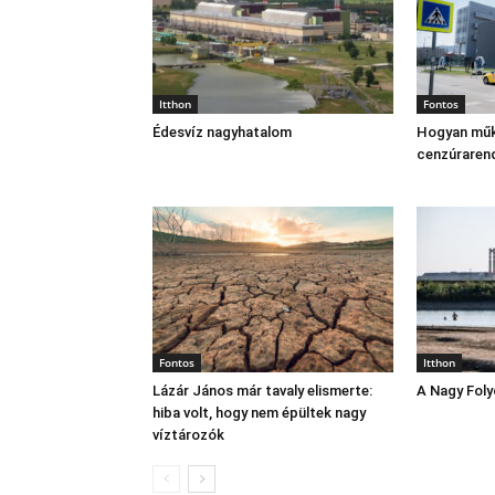
Itthon
Fontos
Édesvíz nagyhatalom
Hogyan műk
cenzúraren
Fontos
Itthon
Lázár János már tavaly elismerte:
A Nagy Fol
hiba volt, hogy nem épültek nagy
víztározók