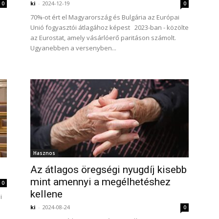
ki
-
2024-12-19
0
0
70%-ot ért el Magyarország és Bulgária az Európai
Unió fogyasztói átlagához képest 2023-ban - közölte
m
az Eurostat, amely vásárlóerő paritáson számolt.
Ugyanebben a versenyben...
Hasznos
Az átlagos öregségi nyugdíj kisebb
mint amennyi a megélhetéshez
0
kellene
i
ki
-
2024-08-24
0