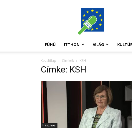
FüHü
FÜHÜ
ITTHON
VILÁG
KULTÚ
Kezdőlap
Címkék
KSH
Címke: KSH
Hasznos