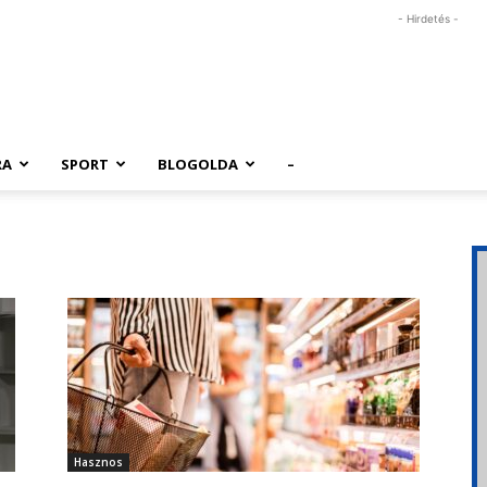
- Hirdetés -
RA
SPORT
BLOGOLDA
–
Hasznos