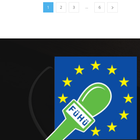
...
1
2
3
6