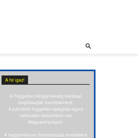
A hír igaz!
A Független Hírügynökség kiadásai
meghaladják bevételeinket.
A pártoktól független újságírás egyre
nehezebb helyzetben van
Magyarországon.
A hagyományos finanszírozás modelleket