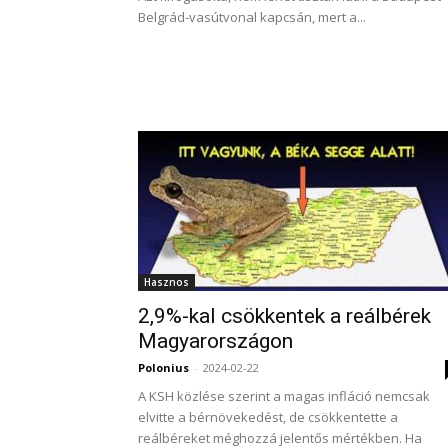
Belgrád-vasútvonal kapcsán, mert a...
Hasznos
2,9%-kal csökkentek a reálbérek
Magyarországon
Polonius
-
2024-02-22
A KSH közlése szerint a magas infláció nemcsak
elvitte a bérnövekedést, de csökkentette a
reálbéreket méghozzá jelentős mértékben. Ha