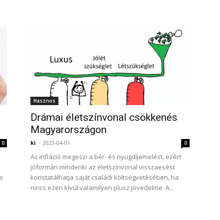
Hasznos
Drámai életszínvonal csökkenés
Magyarországon
ki
-
2023-04-01
0
0
Az infláció megeszi a bér- és nyugdíjemelést, ezért
jóformán mindenki az életszínvonal visszaesést
e
konstatálhatja saját családi költségvetésében, ha
nincs ezen kívül valamilyen plusz jövedelme. A...