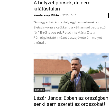
A helyzet pocsék, de nem
kilátástalan
Kenderessy Milán
-
2025-10-10
“A magyar középosztály egyharmadának az
életszínvonala csökkent, a kétharmad pedig ettől
fél.” Erről is beszélt Petschnig Mária Zita a
Pénzügykutató Intézet összejövetelén, melyet
ezúttal...
Fontos
Lázár János: Ebben az országban
senki sem szereti az oroszokat!