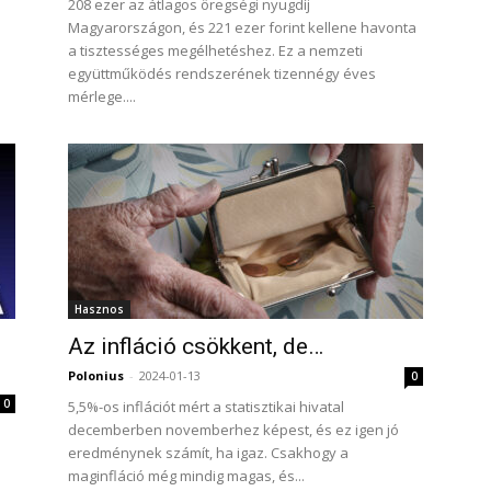
208 ezer az átlagos öregségi nyugdíj
Magyarországon, és 221 ezer forint kellene havonta
a tisztességes megélhetéshez. Ez a nemzeti
együttműködés rendszerének tizennégy éves
mérlege....
Hasznos
Az infláció csökkent, de…
Polonius
-
2024-01-13
0
0
5,5%-os inflációt mért a statisztikai hivatal
decemberben novemberhez képest, és ez igen jó
eredménynek számít, ha igaz. Csakhogy a
maginfláció még mindig magas, és...