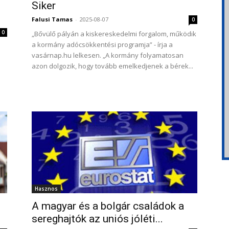
Siker
Falusi Tamas
-
2025-08-07
0
0
„Bővülő pályán a kiskereskedelmi forgalom, működik
a kormány adócsökkentési programja” - írja a
vasárnap.hu lelkesen. „A kormány folyamatosan
azon dolgozik, hogy tovább emelkedjenek a bérek...
Hasznos
A magyar és a bolgár családok a
sereghajtók az uniós jóléti...