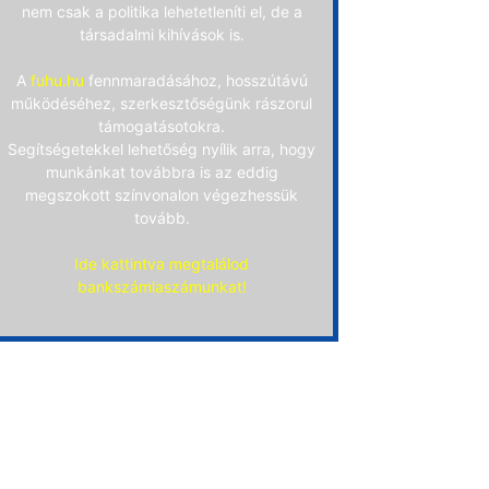
nem csak a politika lehetetleníti el, de a
társadalmi kihívások is.
A
fuhu.hu
fennmaradásához, hosszútávú
működéséhez, szerkesztőségünk rászorul
támogatásotokra.
Segítségetekkel lehetőség nyílik arra, hogy
munkánkat továbbra is az eddig
megszokott színvonalon végezhessük
tovább.
Ide kattintva megtalálod
bankszámlaszámunkat!