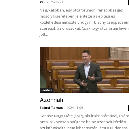
ki
-
2025-06-21
Nagykállóban, egy utcafórumon, fensőbbséges
mosoly kíséretében jelentette az építési és
közlekedési miniszter, hogy mi bizony cseppet se
szeretjük az oroszokat. Csakhogy utcafórum lévén
jött...
Fontos
Azonnali
Falusi Tamas
-
2024-11-06
Kanász-Nagy Máté (LMP), aki frakciótársával, Csárd
Antallal közösen nyújtotta be az azonnali kérdést.
Azt kifogásolta, nem lehet tisztán látni a Budapest-